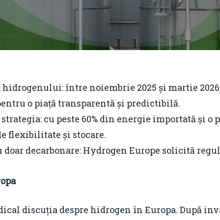
 hidrogenului: între noiembrie 2025 și martie 2026
 pentru o piață transparentă și predictibilă.
trategia: cu peste 60% din energie importată și o pi
 flexibilitate și stocare.
u doar decarbonare: Hydrogen Europe solicită reguli
ropa
dical discuția despre hidrogen în Europa. După in