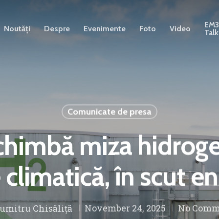
EM
Noutăți
Despre
Evenimente
Foto
Video
Talk
Comunicate de presa
chimbă miza hidrogen
 climatică, în scut e
umitru Chisăliță
November 24, 2025
No Comm