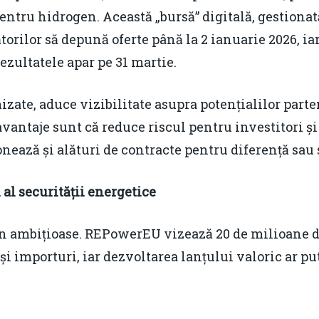
ntru hidrogen. Această „bursă” digitală, gestiona
rilor să depună oferte până la 2 ianuarie 2026, iar
Rezultatele apar pe 31 martie.
zate, aduce vizibilitate asupra potențialilor parten
avantaje sunt că reduce riscul pentru investitori și
nează și alături de contracte pentru diferență sa
n al securității energetice
n ambițioase. REPowerEU vizează 20 de milioane d
 și importuri, iar dezvoltarea lanțului valoric ar p