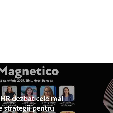
i HR dezbat cele mai
e strategii pentru