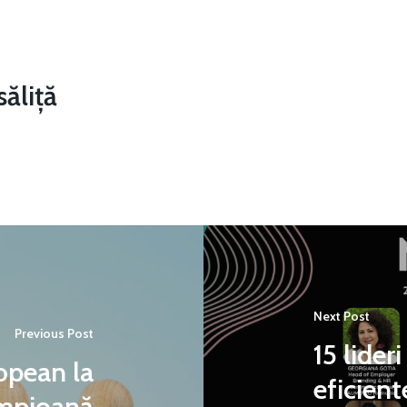
ăliță
Next Post
Previous Post
15 lider
opean la
eficient
ampioană