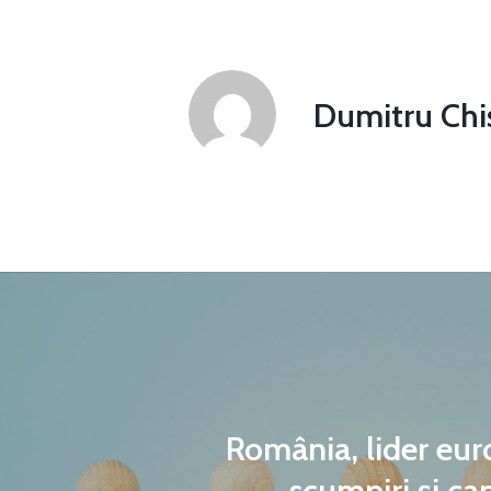
Dumitru Chis
România, lider eur
scumpiri și c