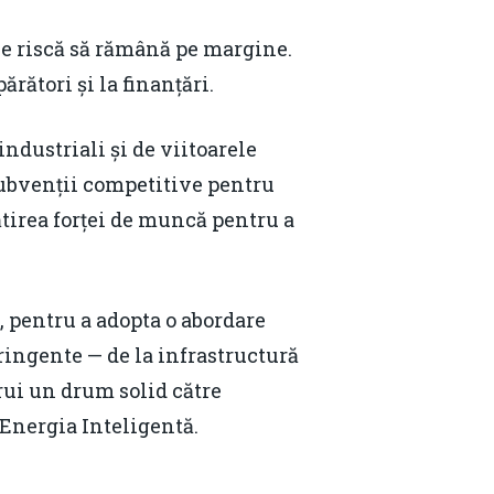
ie riscă să rămână pe margine.
ători și la finanțări.
ndustriali și de viitoarele
 subvenții competitive pentru
ătirea forței de muncă pentru a
, pentru a adopta o abordare
tringente — de la infrastructură
rui un drum solid către
 Energia Inteligentă.