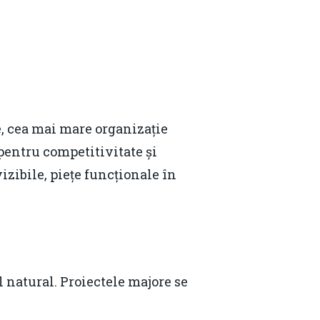
, cea mai mare organizație
pentru competitivitate și
izibile, piețe funcționale în
Contact
l natural. Proiectele majore se
Daniel Apostol