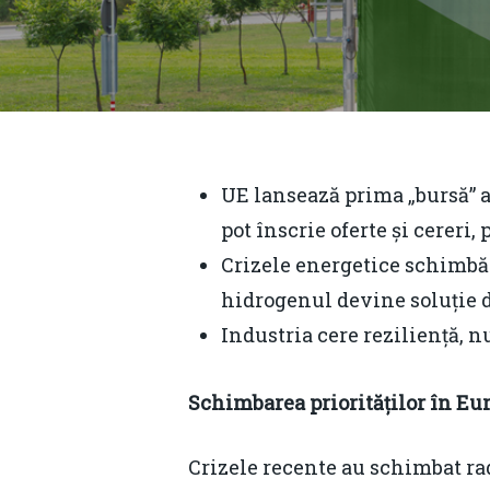
UE lansează prima „bursă” a
pot înscrie oferte și cereri,
Crizele energetice schimbă s
hidrogenul devine soluție de
Industria cere reziliență, n
Schimbarea priorităților în Eu
Hit enter to search or ESC to close
Crizele recente au schimbat ra