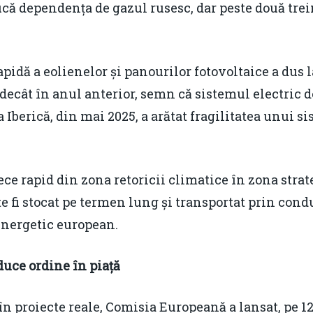
ucă dependența de gazul rusesc, dar peste două tre
pidă a eolienelor și panourilor fotovoltaice a dus 
 decât în anul anterior, semn că sistemul electric d
Iberică, din mai 2025, a arătat fragilitatea unui 
ece rapid din zona retoricii climatice în zona strat
e fi stocat pe termen lung și transportat prin condu
energetic european.
uce ordine în piață
n proiecte reale, Comisia Europeană a lansat, pe 1