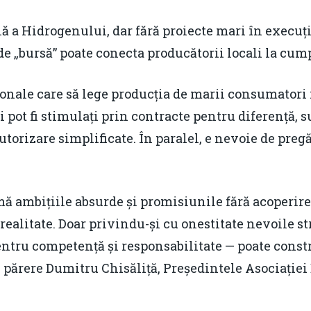
ă a Hidrogenului, dar fără proiecte mari în execuț
„bursă” poate conecta producătorii locali la cumpăr
onale care să lege producția de marii consumatori i
i pot fi stimulați prin contracte pentru diferență,
utorizare simplificate. În paralel, e nevoie de preg
ă ambițiile absurde și promisiunile fără acoperire
 realitate. Doar privindu-și cu onestitate nevoile s
entru competență și responsabilitate — poate const
e părere Dumitru Chisăliță, Președintele Asociației