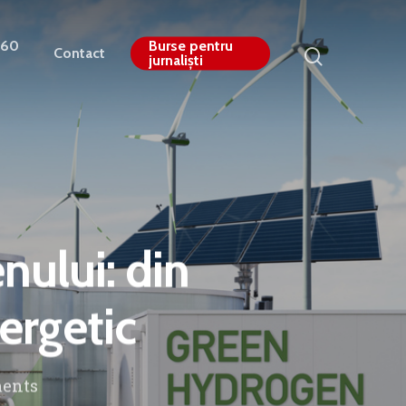
360
Burse pentru
Contact
jurnaliști
ului: din
nergetic
ents