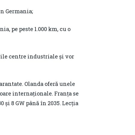
Email:
daniel.apostol@me.com
din Germania;
a, pe peste 1.000 km, cu o
le centre industriale și vor
garantate. Olanda oferă unele
oare internaționale. Franța se
30 și 8 GW până în 2035. Lecția