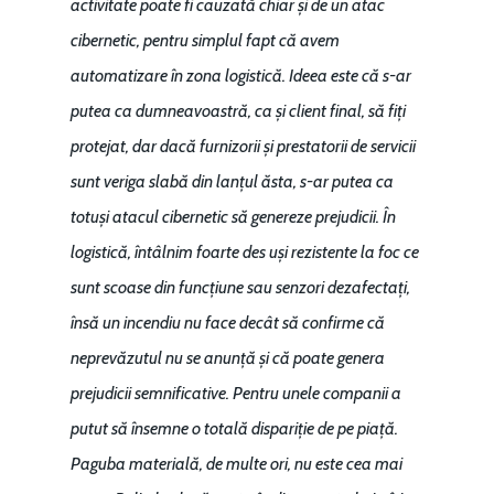
activitate poate fi cauzată chiar și de un atac
cibernetic, pentru simplul fapt că avem
automatizare în zona logistică. Ideea este că s-ar
putea ca dumneavoastră, ca și client final, să fiți
protejat, dar dacă furnizorii și prestatorii de servicii
sunt veriga slabă din lanțul ăsta, s-ar putea ca
totuși atacul cibernetic să genereze prejudicii. În
logistică, întâlnim foarte des uși rezistente la foc ce
sunt scoase din funcțiune sau senzori dezafectați,
însă un incendiu nu face decât să confirme că
neprevăzutul nu se anunță și că poate genera
prejudicii semnificative. Pentru unele companii a
putut să însemne o totală dispariție de pe piață.
Paguba materială, de multe ori, nu este cea mai