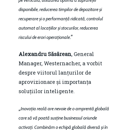
pe verticală, utilizarea optimă a suprafeței
Mai 2015
Construcții și Infrastr
disponibile, reducerea timpilor de depozitare și
pentru o Românie Dur
Martie 2015
recuperare și o performanță ridicată, controlul
automat al locațiilor și stocurilor, reducerea
.”
riscului de erori operaționale
Alexandru Săsărean
, General
Manager, Westernacher, a vorbit
despre viitorul lanțurilor de
aprovizionare și importanța
soluțiilor inteligente.
„
Inovația reală are nevoie de o amprentă globală
care să vă poată susține businessul oriunde
activați. Combinăm o echipă globală diversă și în