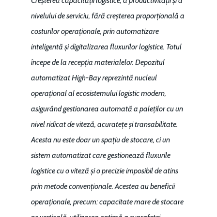
Creșterea capacității logistice, a productivității și a
Piaţa gazelor naturale:
Politici Europene în N
Burse pentru jurna
nivelului de serviciu, fără creșterea proporțională a
predictibilitate, liberal
Economie
costurilor operaționale, prin automatizare
concurenţă.
Video Forum Marea N
inteligentă și digitalizarea fluxurilor logistice. Totul
Contact
Soluții de consultanță
începe de la recepția materialelor. Depozitul
Piața gazelor naturale:
Daniel Apostol
IMM
automatizat High-Bay reprezintă nucleul
predictibilitate, liberal
Rolul băncilor în finan
operațional al ecosistemului logistic modern,
concurență.
Email:
IMM
asigurând gestionarea automată a paleților cu un
daniel.apostol@me.
nivel ridicat de viteză, acuratețe și transabilitate.
Redresare vs. Lichidar
Acesta nu este doar un spațiu de stocare, ci un
Fiscalitate pentru o 
sistem automatizat care gestionează fluxurile
Durabilă
logistice cu o viteză și o precizie imposibil de atins
Martie 2016
Agribusiness
prin metode convenționale. Acestea au beneficii
operaționale, precum: capacitate mare de stocare
Decembrie 2015
Energia