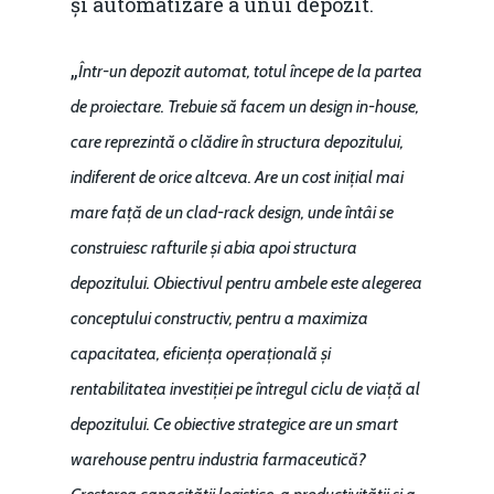
și automatizare a unui depozit.
„
Într-un depozit automat, totul începe de la partea
de proiectare. Trebuie să facem un design in-house,
Home
care reprezintă o clădire în structura depozitului,
Noutăți
indiferent de orice altceva. Are un cost inițial mai
mare față de un clad-rack design, unde întâi se
Despre
construiesc rafturile și abia apoi structura
Evenimente
depozitului. Obiectivul pentru ambele este alegerea
conceptului constructiv, pentru a maximiza
Foto
capacitatea, eficiența operațională și
Video
Modelul economic ro
rentabilitatea investiției pe întregul ciclu de viață al
România – orizont 2040
EM360 Talk
depozitului. Ce obiective strategice are un smart
Marea Neagră în Nou
resurselor naturale
warehouse pentru industria farmaceutică?
economie
Contact