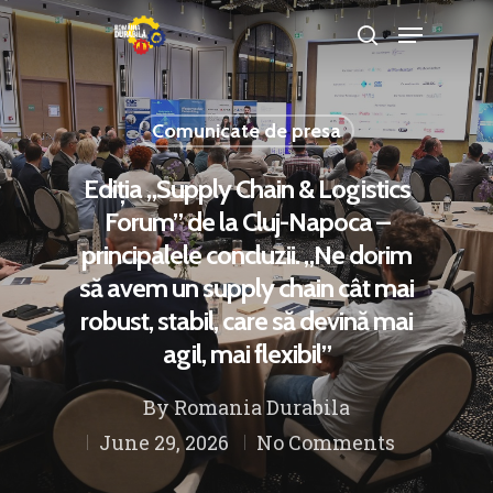
Comunicate de presa
Hit enter to search or ESC to close
Ediția „Supply Chain & Logistics
Forum” de la Cluj-Napoca –
principalele concluzii. „Ne dorim
să avem un supply chain cât mai
robust, stabil, care să devină mai
agil, mai flexibil”
By
Romania Durabila
June 29, 2026
No Comments