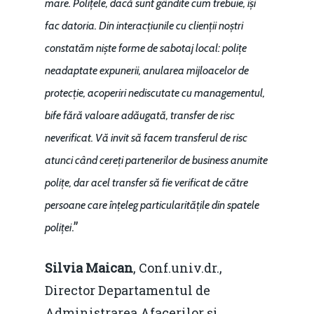
mare. Polițele, dacă sunt gândite cum trebuie, își
fac datoria. Din interacțiunile cu clienții noștri
constatăm niște forme de sabotaj local: polițe
neadaptate expunerii, anularea mijloacelor de
protecție, acoperiri nediscutate cu managementul,
bife fără valoare adăugată, transfer de risc
neverificat. Vă invit să facem transferul de risc
atunci când cereți partenerilor de business anumite
polițe, dar acel transfer să fie verificat de către
persoane care înțeleg particularitățile din spatele
.”
poliței
Silvia Maican
, Conf.univ.dr.,
Director Departamentul de
Administrarea Afacerilor și