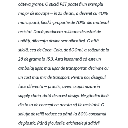
câteva grame. O sticlă PET poate fi un exemplu
major de inovație – în 25 de ani, a devenit cu 40%
mai ușoară, fiind în proporție de 70% din material
reciclat. Dacă producem milioane de astfel de
unități, diferența devine semnificativă. O altă
sticlă, cea de Coca-Cola, de 600ml, a scăzut de la
28 de grame la 15.3. Asta înseamnă că este un
ambalaj ușor, mai ușor de transportat, deci vine cu
un cost mai mic de transport. Pentru noi, designul
face diferența – practic, avem o optimizare în
supply chain, dată de acest design. Ne gândim încă
din faza de concept ca acesta să fie reciclabil. O
soluție de refill reduce cu până la 80% consumul
de plastic. Până și culorile, etichetele și aditivii