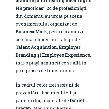
branding and creating meaningful
HR practices
”.
24 de profesioniști
din domeniu au urcat pe scena
evenimentului organizat de
BusinessMark
, pentru a analiza
cele mai eficiente strategii de
Talent Acquisition, Employer
Branding și Employee Experience
,
într-o piață a muncii ce se află în
plin proces de transformare.
În cadrul celor trei sesiuni de
prezentări, discuției 1-to-1 și
panelurilor, moderate de
Daniel
Drăgan
, Managing Partner,