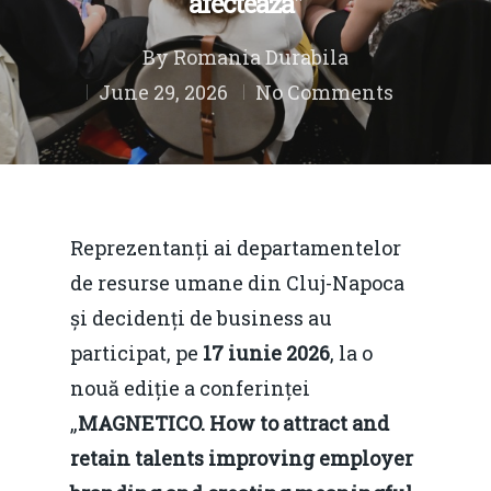
afectează”
By
Romania Durabila
June 29, 2026
No Comments
Reprezentanți ai departamentelor
de resurse umane din Cluj-Napoca
și decidenți de business au
participat, pe
17 iunie 2026
, la o
nouă ediție a conferinței
„
MAGNETICO. How to attract and
retain talents improving employer