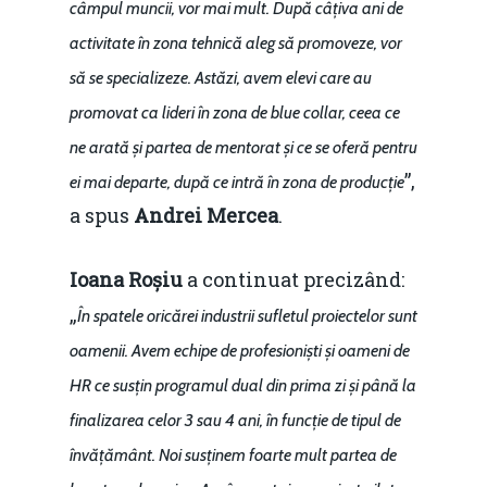
câmpul muncii, vor mai mult. După câțiva ani de
Mai 2015
Construcții și Infrastr
activitate în zona tehnică aleg să promoveze, vor
pentru o Românie Dur
Martie 2015
să se specializeze. Astăzi, avem elevi care au
promovat ca lideri în zona de blue collar, ceea ce
ne arată și partea de mentorat și ce se oferă pentru
”,
ei mai departe, după ce intră în zona de producție
a spus
Andrei Mercea
.
Ioana Roșiu
a continuat precizând:
„
În spatele oricărei industrii sufletul proiectelor sunt
oamenii. Avem echipe de profesioniști și oameni de
HR ce susțin programul dual din prima zi și până la
finalizarea celor 3 sau 4 ani, în funcție de tipul de
învățământ. Noi susținem foarte mult partea de