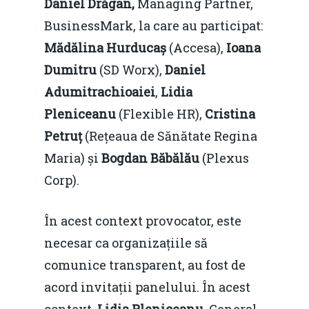
Daniel Drăgan,
Managing Partner,
BusinessMark, la care au participat:
Mădălina Hurducaș
(Accesa),
Ioana
Dumitru
(SD Worx),
Daniel
Adumitrachioaiei
,
Lidia
Pleniceanu
(Flexible HR),
Cristina
Petruț
(Rețeaua de Sănătate Regina
Maria) și
Bogdan Băbălău
(Plexus
Corp).
În acest context provocator, este
necesar ca organizațiile să
comunice transparent, au fost de
acord invitații panelului. În acest