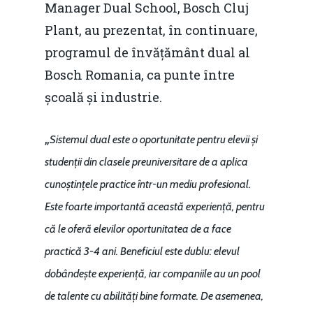
Manager Dual School, Bosch Cluj
Plant, au prezentat, în continuare,
programul de învățământ dual al
Bosch Romania, ca punte între
Home
școală și industrie.
Noutăți
„
Sistemul dual este o oportunitate pentru elevii și
Despre
studenții din clasele preuniversitare de a aplica
Evenimente
cunoștințele practice într-un mediu profesional.
Foto
Este foarte importantă această experiență, pentru
că le oferă elevilor oportunitatea de a face
Video
Modelul economic ro
practică 3-4 ani. Beneficiul este dublu: elevul
România – orizont 2040
EM360 Talk
Marea Neagră în Nou
dobândește experiență, iar companiile au un pool
resurselor naturale
economie
de talente cu abilități bine formate. De asemenea,
Contact