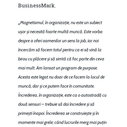
BusinessMark.
„
Magnetismul, în organizație, nu este un subiect
ușor și necesită foarte multă muncă. Este vorba
despre a oferi oamenilor un sens la job, iar noi
încercăm să facem totul pentru ca ei să vină la
birou cu plăcere și să simtă că fac parte din ceva
mai mult. Am lansat un program de purpose.
Acesta este legat nu doar de ce facem la locul de
muncă, dar și ce putem face în comunitate.
Încrederea, în organizație, este ca o autostradă cu
două sensuri – trebuie să dai încredere și să
primești înapoi. Încrederea se construiește și în
momente mai grele; când lucrurile merg mai puțin