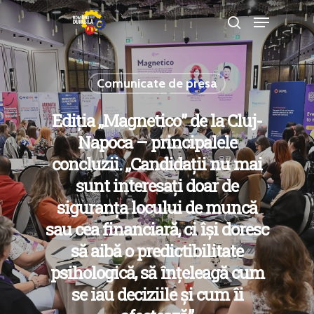
Comunicate de presa
Hit enter to search or ESC to close
Ediția „Magnetico” de la Cluj-
Napoca – principalele
concluzii. „Candidații nu mai
sunt interesați doar de
siguranța locului de muncă
sau cea financiară, ci își doresc
să aibă o predictibilitate
psihologică, să înțeleagă cum
se iau deciziile și cum îi