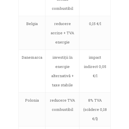
combustibil
Belgia
reducere
0,15 €/l
accize + TVA
energie
Danemarca
investiții în
impact
energie
indirect 0,05
alternativă +
€/l
taxe stabile
Polonia
reducere TVA
8% TVA
combustibil
(scădere 0,18
€/l)