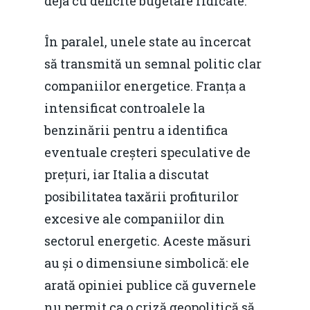
deja cu deficite bugetare ridicate.
În paralel, unele state au încercat
să transmită un semnal politic clar
Home
companiilor energetice. Franța a
intensificat controalele la
Noutăți
benzinării pentru a identifica
Despre
eventuale creșteri speculative de
Evenimente
prețuri, iar Italia a discutat
posibilitatea taxării profiturilor
Foto
excesive ale companiilor din
Video
Modelul economic ro
sectorul energetic. Aceste măsuri
România – orizont 2040
au și o dimensiune simbolică: ele
EM360 Talk
Marea Neagră în Nou
resurselor naturale
arată opiniei publice că guvernele
economie
Contact
nu permit ca o criză geopolitică să