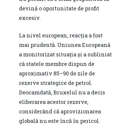
Piaţa gazelor naturale:
Politici Europene în N
Burse pentru jurna
devină o oportunitate de profit
predictibilitate, liberal
Economie
excesiv.
concurenţă.
Video Forum Marea N
Contact
Soluții de consultanță
La nivel european, reacția a fost
Piața gazelor naturale:
Daniel Apostol
IMM
mai prudentă. Uniunea Europeană
predictibilitate, liberal
a monitorizat situația și a subliniat
Rolul băncilor în finan
concurență.
Email:
că statele membre dispun de
IMM
daniel.apostol@me.
aproximativ 85–90 de zile de
Redresare vs. Lichidar
rezerve strategice de petrol.
Fiscalitate pentru o 
Deocamdată, Bruxelul nu a decis
Durabilă
eliberarea acestor rezerve,
considerând că aprovizionarea
Martie 2016
Agribusiness
globală nu este încă în pericol.
Decembrie 2015
Energia