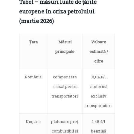
Tabel – măsuri luate de țările
europene în criza petrolului
(martie 2026)
Țara
Măsuri
Valoare
principale
estimată /
cifre
România
compensare
0,04 €/l
acciză pentru
motorină
transportatori
exclusiv
transportatori
Ungaria
plafonare preț
1,48 €/l
combustibil si
benzină