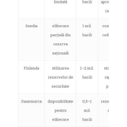
limitată
barili
aprovizionare
rafinăriilor
Suedia
eliberare
1 mil.
completată cu
parțială din
barili
reducere tax
rezerva
națională
Finlanda
utilizarea
1–2 mil.
stocuri mari
rezervelor de
barili
raportate la
securitate
populație
Danemarca
disponibilitate
0,5–1
rezervă 80 zil
pentru
mil.
consum
eliberare
barili