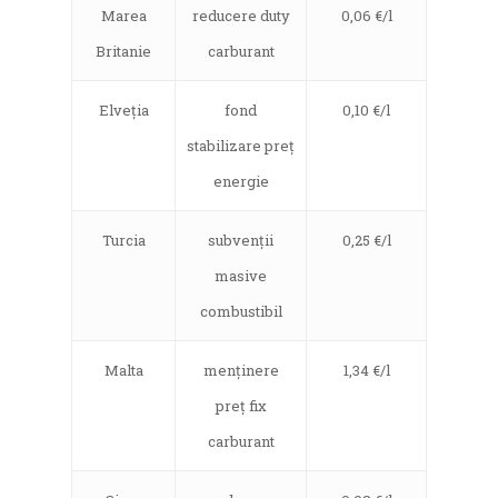
Marea
reducere duty
0,06 €/l
Britanie
carburant
Elveția
fond
0,10 €/l
stabilizare preț
energie
Turcia
subvenții
0,25 €/l
masive
combustibil
Malta
menținere
1,34 €/l
preț fix
carburant