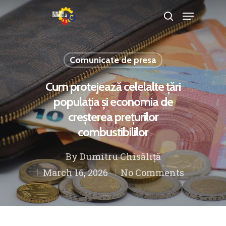
Comunicate de presa
Hit enter to search or ESC to close
Cum protejează celelalte țări
populația și economia de
creșterea prețurilor
combustibililor
By
Dumitru Chisăliță
March 16, 2026
No Comments