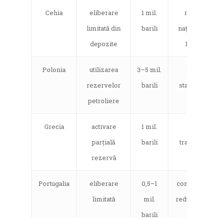
Cehia
eliberare
1 mil.
rezerva
limitată din
barili
națională de
depozite
100 zile
Polonia
utilizarea
3–5 mil.
pentru
rezervelor
barili
stabilizarea
petroliere
pieței
Grecia
activare
1 mil.
pentru
parțială
barili
transport și
rezervă
turism
Portugalia
eliberare
0,5–1
combinată cu
limitată
mil.
reducere tax
barili