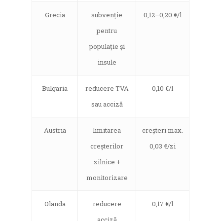
Grecia
subvenție
0,12–0,20 €/l
pentru
populație și
insule
Bulgaria
reducere TVA
0,10 €/l
sau acciză
Austria
limitarea
creșteri max.
creșterilor
0,03 €/zi
zilnice +
monitorizare
Olanda
reducere
0,17 €/l
acciză