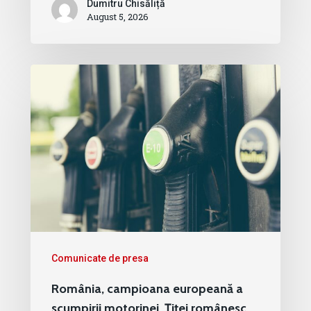
Dumitru Chisăliță
August 5, 2026
Comunicate de presa
România, campioana europeană a
scumpirii motorinei. Țiței românesc,