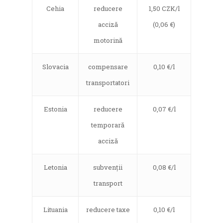
Cehia
reducere
1,50 CZK/l
acciză
(0,06 €)
motorină
Slovacia
compensare
0,10 €/l
transportatori
Estonia
reducere
0,07 €/l
temporară
acciză
Letonia
subvenții
0,08 €/l
transport
Lituania
reducere taxe
0,10 €/l