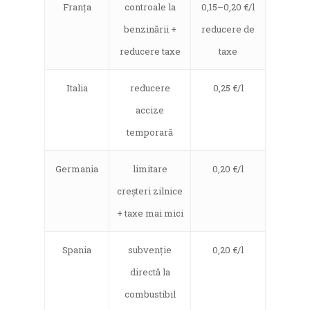
Franța
controale la
0,15–0,20 €/l
benzinării +
reducere de
reducere taxe
taxe
Italia
reducere
0,25 €/l
accize
temporară
Germania
limitare
0,20 €/l
creșteri zilnice
+ taxe mai mici
Spania
subvenție
0,20 €/l
directă la
combustibil