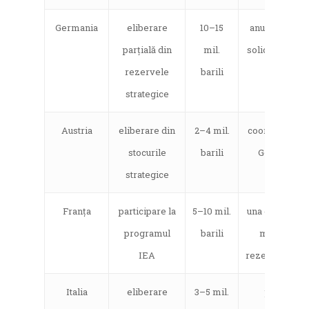
Germania
eliberare
10–15
anunțată după
parțială din
mil.
solicitarea IE
rezervele
barili
strategice
Austria
eliberare din
2–4 mil.
coordonare c
stocurile
barili
Germania
strategice
Franța
participare la
5–10 mil.
una dintre cel
programul
barili
mai mari
IEA
rezerve din U
Italia
eliberare
3–5 mil.
pentru