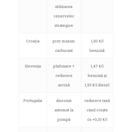
utilizarea
rezervelor
strategice
Croația
preț maxim
1,50 €/l
carburant
benzină
Slovenia
plafonare +
1,47 €/l
reducere
benzină și
acciză
1,53 €/l diesel
Portugalia
discount
reducere taxă
automat la
când crește
pompă
cu +0,10 €/l