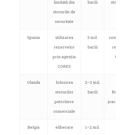
limitată din
barili
stabilizarea
stocurile de
pieței
securitate
Spania
utilizarea
3 mil.
completată cu
rezervelor
barili
reducerea
prin agenția
taxelor
CORES
Olanda
folosirea
2–3 mil.
portul
stocurilor
barili
Rotterdam
petroliere
joacă rol majo
comerciale
Belgia
eliberare
1–2 mil.
pentru