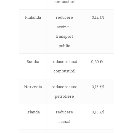
combustibil
Finlanda
reducere
0,12 €/l
accize +
transport
public
Suedia
reducere taxă
0,20 €/l
combustibil
Norvegia
reducere taxe
0,15 €/l
petroliere
Irlanda
reducere
0,15 €/l
acciză