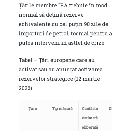
Țările membre IEA trebuie în mod
Mai 2015
Construcții și Infrastr
normal să dețină rezerve
pentru o Românie Dur
Martie 2015
echivalente cu cel puțin 90 zile de
importuri de petrol, tocmai pentru a
putea interveni în astfel de crize.
Tabel – Țări europene care au
activat sau au anunțat activarea
rezervelor strategice (12 martie
2026)
Țara
Tip măsură
Cantitate
Observații
estimată
eliberată