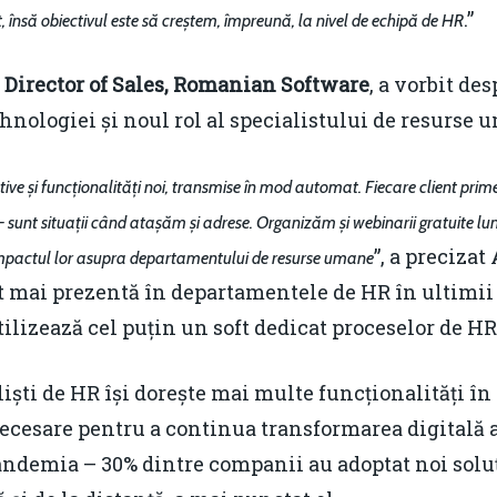
.”
, însă obiectivul este să creștem, împreună, la nivel de echipă de HR
 Director of Sales, Romanian Software
, a vorbit de
hnologiei și noul rol al specialistului de resurse 
lative și funcționalități noi, transmise în mod automat. Fiecare client pri
– sunt situații când atașăm și adrese. Organizăm și webinarii gratuite lu
”, a precizat
 impactul lor asupra departamentului de resurse umane
tot mai prezentă în departamentele de HR în ultimii 
lizează cel puțin un soft dedicat proceselor de HR
liști de HR își dorește mai multe funcționalități în s
necesare pentru a continua transformarea digitală 
 pandemia – 30% dintre companii au adoptat noi soluț