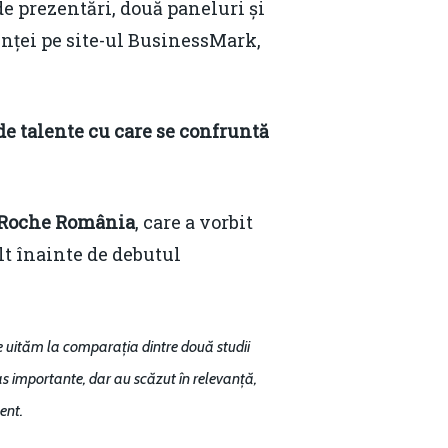
e prezentări, două paneluri și
inței pe site-ul BusinessMark,
de talente cu care se confruntă
, Roche România
, care a vorbit
t înainte de debutul
e uităm la comparația dintre două studii
as importante, dar au scăzut în relevanță,
ent.