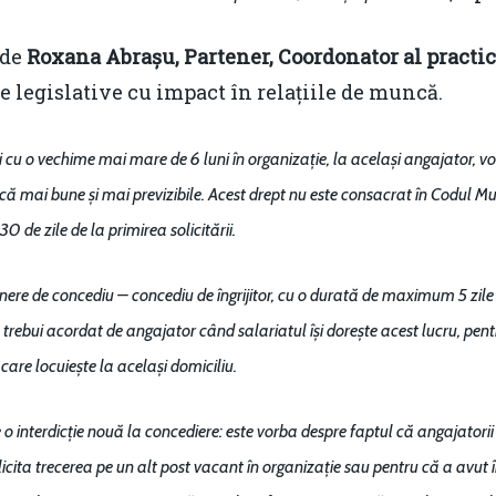
 de
Roxana Abrașu, Partener, Coordonator al practi
e legislative cu impact în relațiile de muncă.
ii cu o vechime mai mare de 6 luni în organizație, la același angajator, vo
ă mai bune și mai previzibile. Acest drept nu este consacrat în Codul Mun
0 de zile de la primirea solicitării.
unere de concediu – concediu de îngrijitor, cu o durată de maximum 5 zile 
rebui acordat de angajator când salariatul își dorește acest lucru, pentru
 care locuiește la același domiciliu.
o interdicție nouă la concediere: este vorba despre faptul că angajatori
licita trecerea pe un alt post vacant în organizație sau pentru că a av