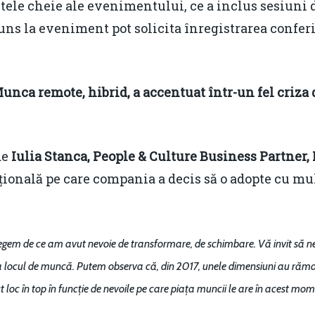
tele cheie ale evenimentului, ce a inclus sesiuni d
uns la eveniment pot solicita înregistrarea confer
nca remote, hibrid, a accentuat într-un fel criza 
de
Iulia Stanca, People & Culture Business Partner
ională pe care compania a decis să o adopte cu mul
elegem de ce am avut nevoie de transformare, de schimbare. Vă invit să n
or la locul de muncă. Putem observa că, din 2017, unele dimensiuni au răm
ut loc în top în funcție de nevoile pe care piața muncii le are în acest mom