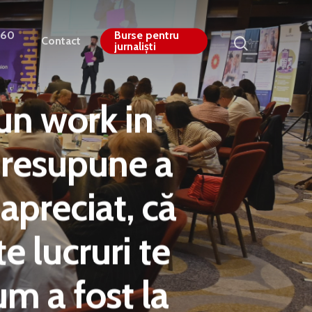
360
Burse pentru
Contact
jurnaliști
un work in
presupune a
 apreciat, că
e lucruri te
um a fost la