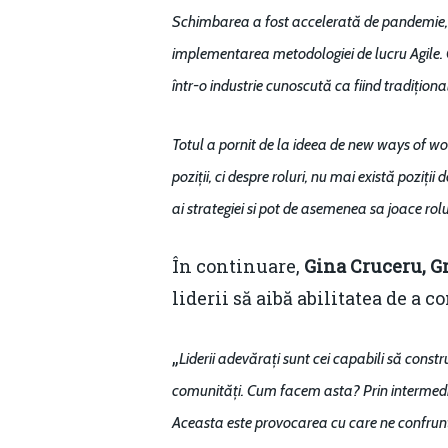
Schimbarea a fost accelerată de pandemie, î
implementarea metodologiei de lucru Agile. 
într-o industrie cunoscută ca fiind tradiționa
Totul a pornit de la ideea de new ways of w
poziții, ci despre roluri, nu mai există poziți
ai strategiei si pot de asemenea sa joace rolu
În continuare,
Gina Cruceru, G
liderii să aibă abilitatea de a 
„
Liderii adevărați sunt cei capabili să constr
comunități. Cum facem asta? Prin intermediul 
Aceasta este provocarea cu care ne confrunt