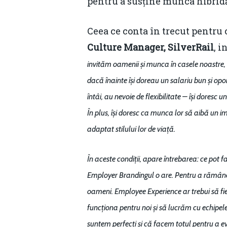
pentru a susține munca hibridă 
Ceea ce conta în trecut pentru 
Culture Manager, SilverRail
, i
invităm oamenii și munca în casele noastre, a
dacă înainte își doreau un salariu bun și opo
întâi, au nevoie de flexibilitate – își doresc
În plus, își doresc ca munca lor să aibă un i
adaptat stilului lor de viață.
În aceste condiții, apare întrebarea: ce pot 
Employer Brandingul o are. Pentru a rămâne 
oameni. Employee Experience ar trebui să fie 
funcționa pentru noi și să lucrăm cu echipele
suntem perfecți și că facem totul pentru a e