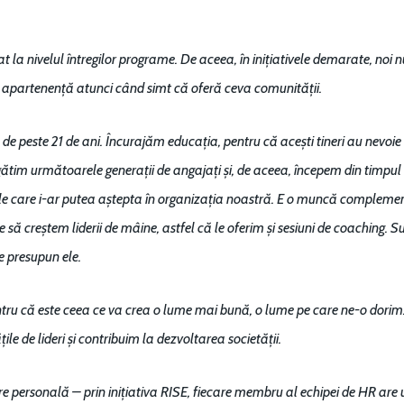
la nivelul întregilor programe. De aceea, în inițiativele demarate, noi
 apartenență atunci când simt că oferă ceva comunității.
 peste 21 de ani. Încurajăm educația, pentru că acești tineri au nevoie d
im următoarele generații de angajați și, de aceea, începem din timpul l
ile care i-ar putea aștepta în organizația noastră. E o muncă complement
ie să creștem liderii de mâine, astfel că le oferim și sesiuni de coaching. 
ce presupun ele.
entru că este ceea ce va crea o lume mai bună, o lume pe care ne-o dorim
le de lideri și contribuim la dezvoltarea societății.
e personală – prin inițiativa RISE, fiecare membru al echipei de HR are u