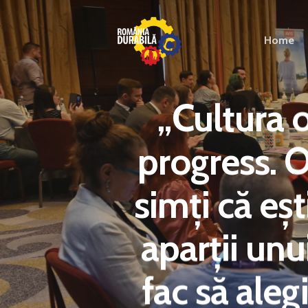
Home
„Cultura 
progress. 
simți că eșt
aparții unu
fac să aleg