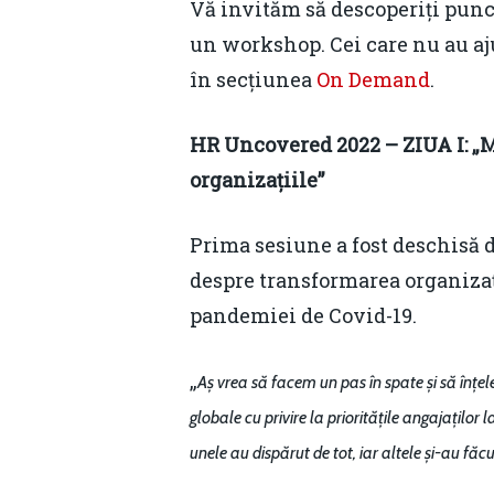
Vă invităm să descoperiți punc
un workshop. Cei care nu au aj
în secțiunea
On Demand
.
HR Uncovered 2022 – ZIUA I: „Mu
organizațiile”
Prima sesiune a fost deschisă 
despre transformarea organizaț
pandemiei de Covid-19.
„
Aș vrea să facem un pas în spate și să înț
globale cu privire la prioritățile angajațil
unele au dispărut de tot, iar altele și-au făc