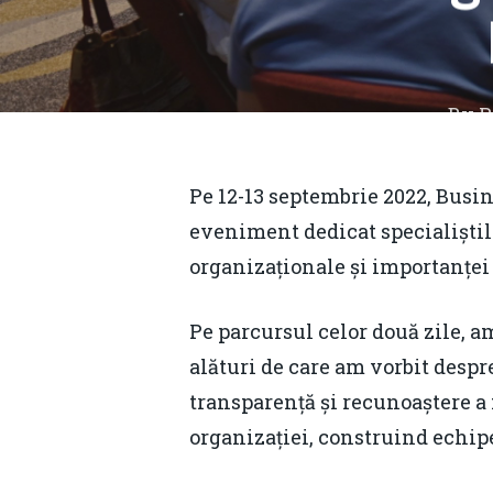
By
R
Pe 12-13 septembrie 2022, Busin
eveniment dedicat specialiștilo
organizaționale și importanței 
Pe parcursul celor două zile, a
alături de care am vorbit despr
transparență și recunoaștere a 
Hit enter to search or ESC to close
organizației, construind echip