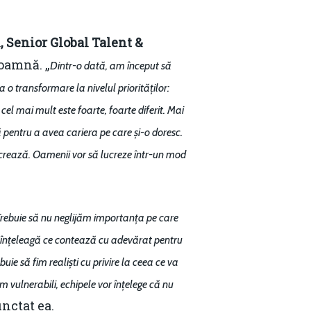
, Senior Global Talent &
toamnă. „
Dintr-o dată, am început să
 o transformare la nivelul priorităților:
el mai mult este foarte, foarte diferit. Mai
lă pentru a avea cariera pe care și-o doresc.
 lucrează. Oamenii vor să lucreze într-un mod
? Trebuie să nu neglijăm importanța pe care
ă înțeleagă ce contează cu adevărat pentru
e să fim realiști cu privire la ceea ce va
m vulnerabili, echipele vor înțelege că nu
unctat ea.