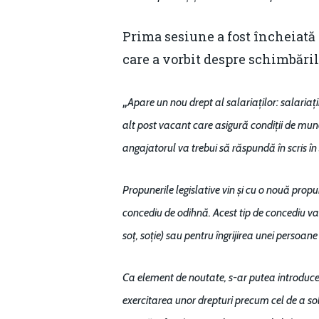
Prima sesiune a fost încheiată
care a vorbit despre schimbăril
„
Apare un nou drept al salariaților: salariaț
alt post vacant care asigură condiții de munc
angajatorul va trebui să răspundă în scris în 3
Propunerile legislative vin și cu o nouă prop
concediu de odihnă. Acest tip de concediu va t
soț, soție) sau pentru îngrijirea unei persoane
Ca element de noutate, s-ar putea introduce 
exercitarea unor drepturi precum cel de a so