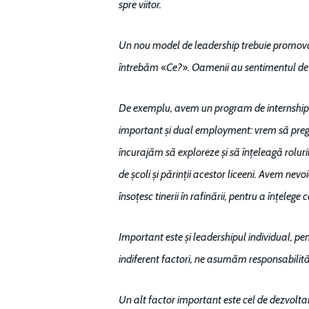
spre viitor.
Un nou model de leadership trebuie promovat 
«
»
întrebăm
Ce?
. Oamenii au sentimentul de
De exemplu, avem un program de internship de
important și dual employment: vrem să pregăt
încurajăm să exploreze și să înțeleagă rolur
de școli și părinții acestor liceeni. Avem nevo
însoțesc tinerii în rafinării, pentru a înțelege 
Important este și leadershipul individual, p
indiferent factori, ne asumăm responsabilități
Un alt factor important este cel de dezvoltar