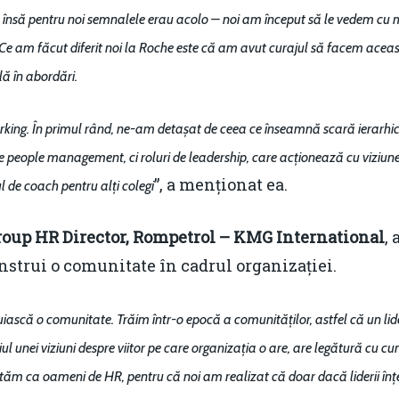
nsă pentru noi semnalele erau acolo – noi am început să le vedem cu mu
Ce am făcut diferit noi la Roche este că am avut curajul să facem acea
lă în abordări.
orking. În primul rând, ne-am detașat de ceea ce înseamnă scară ierarh
i de people management, ci roluri de leadership, care acționează cu viziune, 
”, a menționat ea.
l de coach pentru alți colegi
roup HR Director, Rompetrol – KMG International
,
construi o comunitate în cadrul organizației.
uiască o comunitate. Trăim într-o epocă a comunităților, astfel că un lider
unei viziuni despre viitor pe care organizația o are, are legătură cu cum
ăm ca oameni de HR, pentru că noi am realizat că doar dacă liderii în