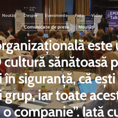
EM
Noutăți
Despre
Evenimente
Foto
Video
Talk
Comunicate de presa
Noutăţi
organizațională este 
O cultură sănătoasă 
i în siguranță, că ești
i grup, iar toate acest
i o companie”. Iată c