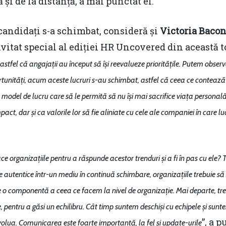
și de la distanță, a mai punctat el.
candidați s-a schimbat, consideră și
Victoria Bacon
nvitat special al ediției HR Uncovered din această 
stfel că angajații au început să își reevalueze prioritățile. Putem observa
rtunități, acum aceste lucruri s-au schimbat, astfel că ceea ce contează c
 un model de lucru care să le permită să nu își mai sacrifice viața persona
mpact, dar și ca valorile lor să fie aliniate cu cele ale companiei în care
face organizațiile pentru a răspunde acestor trenduri și a fi în pas cu ele
autentice într-un mediu în continuă schimbare, organizațiile trebuie s
o componentă a ceea ce facem la nivel de organizație. Mai departe, trebui
, pentru a găsi un echilibru. Cât timp suntem deschiși cu echipele și sunte
”, a p
volua. Comunicarea este foarte importantă, la fel și update-urile