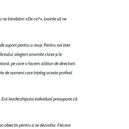
«
»
 nu ne întrebăm
De ce?
, înainte să ne
e suport pentru a reuși. Pentru noi este
iceului: alegem anumite clase și le
ară, pe care o facem alături de directorii
Sute de oameni care înțeleg aceste profesii
. Era leadershipului individual presupune că
Contact
Daniel Apostol
n obiectiv pentru a se dezvolta. Fiecare