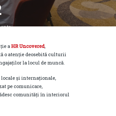
2
ents
ție a
HR Uncovered
,
ă o atenție deosebită culturii
ngajaților la locul de muncă.
 locale și internaționale,
bazat pe comunicare,
clădesc comunități în interiorul