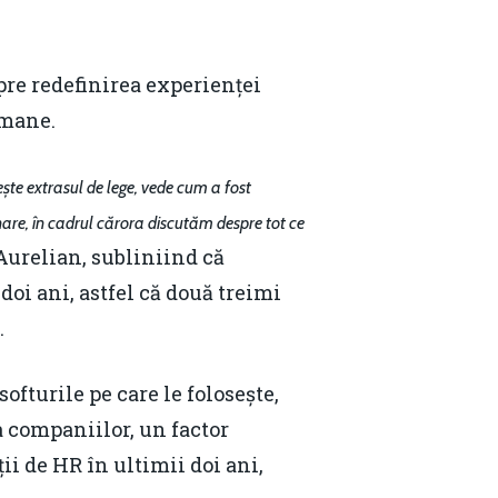
Email:
daniel.apostol@me.com
spre redefinirea experienței
umane.
mește extrasul de lege, vede cum a fost
nare, în cadrul cărora discutăm despre tot ce
 Aurelian, subliniind că
doi ani, astfel că două treimi
.
ofturile pe care le folosește,
a companiilor, un factor
ii de HR în ultimii doi ani,