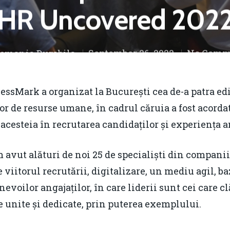
HR Uncovered 202
omania Durabila
September 26, 2022
No Comm
essMark a organizat la București cea de-a patra edi
r de resurse umane, în cadrul căruia a fost acordat
acesteia în recrutarea candidaților și experiența a
m avut alături de noi 25 de specialiști din companii
e viitorul recrutării, digitalizare, un mediu agil, 
nevoilor angajaților, în care liderii sunt cei care 
e unite și dedicate, prin puterea exemplului.