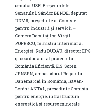
Martie 2016
Agribusiness
senator USR, Președintele
Decembrie 2015
Energia
Senatului, Sándor BENDE, deputat
UDMR, președinte al Comisiei
Mai 2015
Construcții și Infrastr
pentru industrii și servicii –
pentru o Românie Dur
Martie 2015
Camera Deputaților, Virgil
POPESCU, ministru interimar al
Energiei, Radu DUDĂU, director EPG
și coordonator al proiectului
România Eficientă, E.S. Søren
JENSEN, ambasadorul Regatului
Danemarcei în România, István-
Loránt ANTAL, preşedinte Comisia
pentru energie, infrastructură
energetică și resurse minerale –