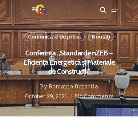
Comunicate de presa
Noutăţi
Hit enter to search or ESC to close
Conferința „Standarde nZEB –
Eficiența Energetică și Materiale
de Construcții”
By
Romania Durabila
October 29, 2021
No Comments