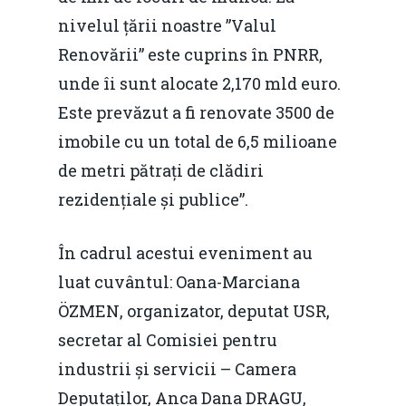
EM360 Talk
Marea Neagră în Nou
nivelul țării noastre ”Valul
resurselor naturale
economie
Contact
Renovării” este cuprins în PNRR,
Piaţa gazelor naturale:
Politici Europene în N
unde îi sunt alocate 2,170 mld euro.
Burse pentru jurna
predictibilitate, liberal
Economie
Este prevăzut a fi renovate 3500 de
concurenţă.
imobile cu un total de 6,5 milioane
Video Forum Marea N
Contact
Soluții de consultanță
de metri pătrați de clădiri
Piața gazelor naturale:
Daniel Apostol
IMM
rezidențiale și publice”.
predictibilitate, liberal
Rolul băncilor în finan
concurență.
Email:
În cadrul acestui eveniment au
IMM
daniel.apostol@me.
luat cuvântul: Oana-Marciana
Redresare vs. Lichidar
ÖZMEN, organizator, deputat USR,
secretar al Comisiei pentru
Fiscalitate pentru o 
industrii și servicii – Camera
Durabilă
Deputaților, Anca Dana DRAGU,