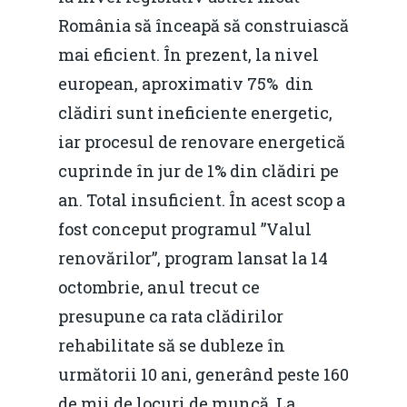
România să înceapă să construiască
mai eficient. În prezent, la nivel
european, aproximativ 75% din
clădiri sunt ineficiente energetic,
iar procesul de renovare energetică
cuprinde în jur de 1% din clădiri pe
Home
an. Total insuficient. În acest scop a
Noutăți
fost conceput programul ”Valul
Despre
renovărilor”, program lansat la 14
octombrie, anul trecut ce
Evenimente
presupune ca rata clădirilor
Foto
rehabilitate să se dubleze în
Video
următorii 10 ani, generând peste 160
Modelul economic ro
de mii de locuri de muncă. La
România – orizont 2040