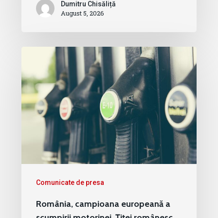
Dumitru Chisăliță
August 5, 2026
Comunicate de presa
România, campioana europeană a
scumpirii motorinei. Țiței românesc,