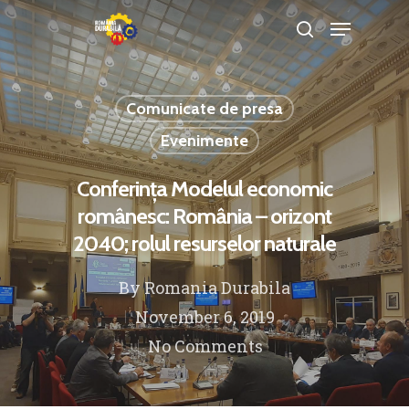
Comunicate de presa
Hit enter to search or ESC to close
Evenimente
Conferința Modelul economic
românesc: România – orizont
2040; rolul resurselor naturale
By
Romania Durabila
November 6, 2019
No Comments