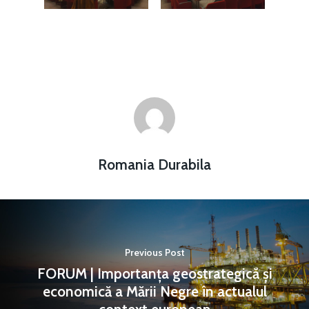
Martie 2016
Agribusiness
Decembrie 2015
Energia
Mai 2015
Construcții și Infrastr
pentru o Românie Dur
Martie 2015
Romania Durabila
Previous Post
FORUM | Importanța geostrategică și
economică a Mării Negre în actualul