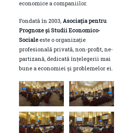
Modelul economic ro
economice a companiilor.
România – orizont 2040
EM360 Talk
Marea Neagră în Nou
resurselor naturale
Fondată în 2003,
Asociația pentru
economie
Contact
Prognoze și Studii Economico-
Piaţa gazelor naturale:
Politici Europene în N
Burse pentru jurna
Sociale
este o organizație
predictibilitate, liberal
Economie
profesională privată, non-profit, ne-
concurenţă.
Video Forum Marea N
partizană, dedicată înțelegerii mai
Contact
Soluții de consultanță
bune a economiei și problemelor ei.
Piața gazelor naturale:
Daniel Apostol
IMM
predictibilitate, liberal
Rolul băncilor în finan
concurență.
Email:
IMM
daniel.apostol@me.
Redresare vs. Lichidar
Fiscalitate pentru o 
Durabilă