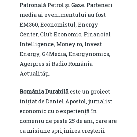
Patronală Petrol și Gaze. Parteneri
media ai evenimentului au fost
EM360, Economistul, Energy
Center, Club Economic, Financial
Intelligence, Money.ro, Invest
Energy, G4Media, Energynomics,
Agerpres si Radio România
Home
Actualități.
Noutăți
România Durabilă
este un proiect
Despre
inițiat de Daniel Apostol, jurnalist
Evenimente
economic cu o experiență în
domeniu de peste 25 de ani, care are
Foto
ca misiune sprijinirea creșterii
Video