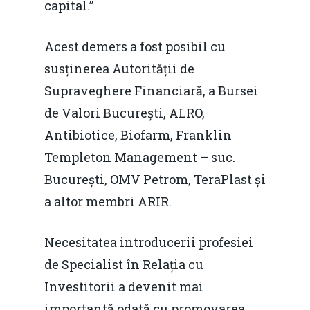
capital.”
Martie 2016
Agribusiness
Acest demers a fost posibil cu
Decembrie 2015
Energia
susținerea Autorității de
Mai 2015
Construcții și Infrastr
Supraveghere Financiară, a Bursei
pentru o Românie Dur
Martie 2015
de Valori București, ALRO,
Antibiotice, Biofarm, Franklin
Templeton Management – suc.
București, OMV Petrom, TeraPlast și
a altor membri ARIR.
Necesitatea introducerii profesiei
de Specialist în Relația cu
Investitorii a devenit mai
importantă odată cu promovarea