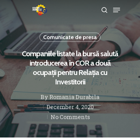
Comunicate de presa
Hit enter to search or ESC to close
Companiile listate la bursă salută
introducerea în COR a două
ocupații pentru Relația cu
Investitorii
By
Romania Durabila
December 4, 2020
No Comments