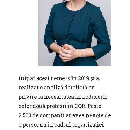
Home
Noutăți
inițiat acest demers în 2019 și a
Despre
realizat o analiză detaliată cu
privire la necesitatea introducerii
Evenimente
celor două profesii în COR. Peste
Foto
2.500 de companii ar avea nevoie de
o persoană în cadrul organizației
Video
Modelul economic ro