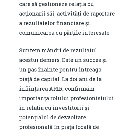
care să gestioneze relația cu
România – orizont 2040
EM360 Talk
Marea Neagră în Nou
acționarii săi, activități de raportare
resurselor naturale
economie
Contact
a rezultatelor financiare și
Piaţa gazelor naturale:
Politici Europene în N
comunicarea cu părțile interesate.
Burse pentru jurna
predictibilitate, liberal
Economie
concurenţă.
Suntem mândri de rezultatul
Video Forum Marea N
Contact
acestui demers. Este un succes și
Soluții de consultanță
Piața gazelor naturale:
un pas înainte pentru întreaga
Daniel Apostol
IMM
predictibilitate, liberal
piață de capital. La doi ani de la
Rolul băncilor în finan
concurență.
Email:
înființarea ARIR, confirmăm
IMM
daniel.apostol@me.
importanța rolului profesionistului
Redresare vs. Lichidar
în relația cu investitorii și
potențialul de dezvoltare
Fiscalitate pentru o 
profesională în piața locală de
Durabilă