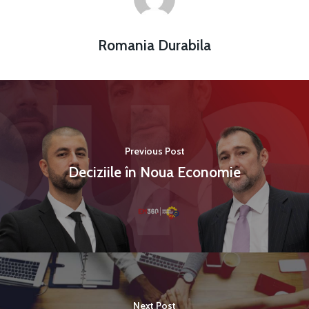
Martie 2016
Agribusiness
Romania Durabila
Decembrie 2015
Energia
Mai 2015
Construcții și Infrastr
pentru o Românie Dur
Martie 2015
Previous Post
Deciziile în Noua Economie
Next Post