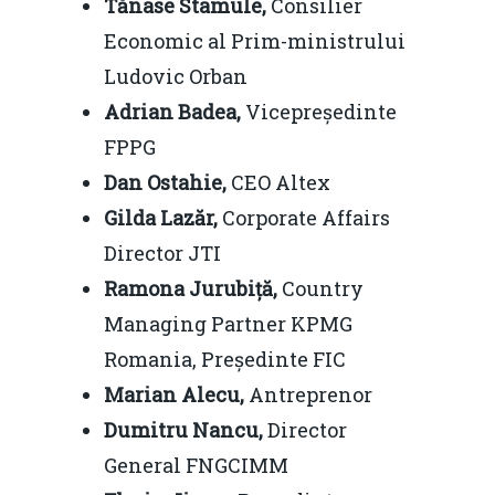
Tănase Stamule,
Consilier
Economic al Prim-ministrului
Ludovic Orban
Adrian Badea,
Vicepreședinte
FPPG
Dan Ostahie,
CEO Altex
Gilda Lazăr,
Corporate Affairs
Director JTI
Ramona Jurubiță,
Country
Managing Partner KPMG
Romania, Președinte FIC
Marian Alecu,
Antreprenor
Dumitru Nancu,
Director
General FNGCIMM