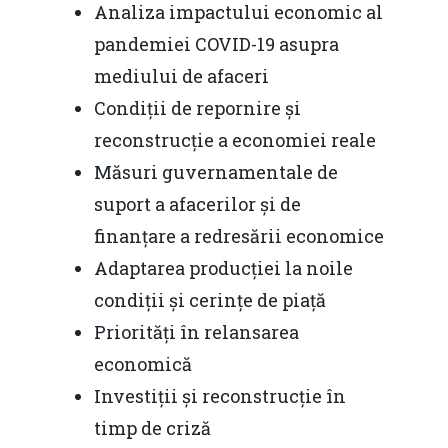
Analiza impactului economic al
pandemiei COVID-19 asupra
mediului de afaceri
Condiții de repornire și
reconstrucție a economiei reale
Măsuri guvernamentale de
suport a afacerilor și de
Home
finanțare a redresării economice
Adaptarea producției la noile
Noutăți
condiții și cerințe de piață
Despre
Priorități în relansarea
Evenimente
economică
Investiții și reconstrucție în
Foto
timp de criză
Video