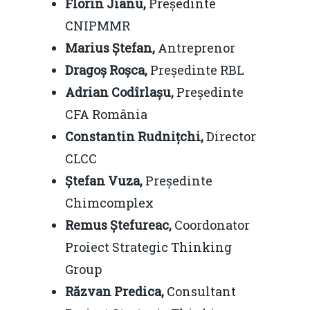
Florin Jianu,
Președinte
CNIPMMR
Marius Ștefan,
Antreprenor
Dragoș Roșca,
Președinte RBL
Adrian Codîrlașu,
Președinte
CFA România
Constantin Rudnițchi,
Director
CLCC
Ștefan Vuza,
Președinte
Chimcomplex
Remus Ștefureac,
Coordonator
Proiect Strategic Thinking
Group
Răzvan Predica,
Consultant