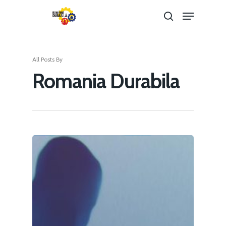
All Posts By
Hit enter to search or ESC to close
Romania Durabila