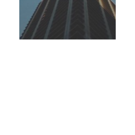
Comunicate de presa
Noutăţi
POTENȚIALUL IMPACT AL
TUTUNULUI ÎN ECONOMIE