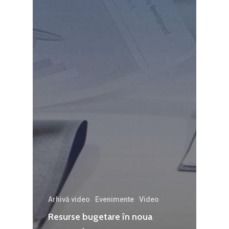
Agribusiness
Decembrie 2015
Energia
Mai 2015
Construcții și Infrastr
pentru o Românie Dur
Martie 2015
Arhivă video
Evenimente
Video
Resurse bugetare în noua