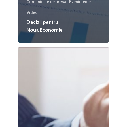
Comunicate de presa
Evenimente
Video
Decizii pentru
Noua Economie
Home
Noutăți
Despre
Evenimente
Foto
Video
Modelul economic ro
România – orizont 2040