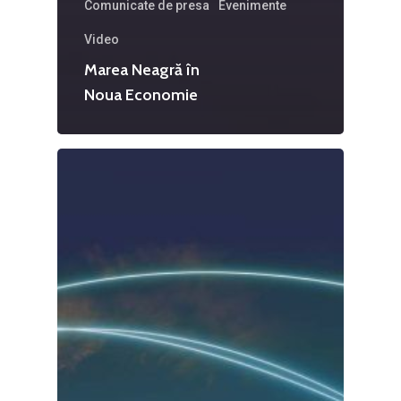
Comunicate de presa
Evenimente
Video
Marea Neagră în
Noua Economie
Home
Noutăți
Despre
Evenimente
Foto
Video
Modelul economic ro
România – orizont 2040