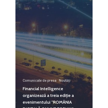
Agribusiness
Decembrie 2015
Energia
Mai 2015
Construcții și Infrastr
pentru o Românie Dur
Martie 2015
Comunicate de presa
Noutăţi
Financial Intelligence
organizează a treia ediție a
evenimentului ”ROMÂNIA