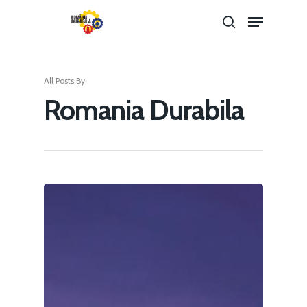
All Posts By
Hit enter to search or ESC to close
Romania Durabila