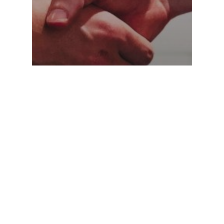
Comunicate de presa
Farmaceutica REMEDIA, a treia
companie din farma care se
alătură comunității ARIR