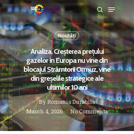
Noutăţi
Hit enter to search or ESC to close
Analiza. Creșterea prețului
gazelor în Europa nu vine din
blocajul Strâmtorii Ormuz, vine
din greșelile strategice ale
ultimilor 10 ani
By
Romania Durabila
March 4, 2026
No Comments