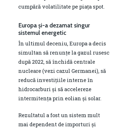
cumpără volatilitate pe piața spot.
Video
Modelul economic ro
România – orizont 2040
EM360 Talk
Marea Neagră în Nou
Europa și-a dezamat singur
resurselor naturale
sistemul energetic
economie
Contact
Piaţa gazelor naturale:
În ultimul deceniu, Europa a decis
Politici Europene în N
Burse pentru jurna
predictibilitate, liberal
simultan să renunțe la gazul rusesc
Economie
concurenţă.
după 2022, să închidă centrale
Video Forum Marea N
nucleare (vezi cazul Germanei), să
Contact
Soluții de consultanță
reducă investițiile interne în
Piața gazelor naturale:
Daniel Apostol
IMM
hidrocarburi și să accelereze
predictibilitate, liberal
Rolul băncilor în finan
intermitența prin eolian și solar.
concurență.
Email:
IMM
daniel.apostol@me.
Rezultatul a fost un sistem mult
Redresare vs. Lichidar
mai dependent de importuri și