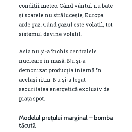
Fiscalitate pentru o 
condiții meteo. Când vântul nu bate
Durabilă
și soarele nu strălucește, Europa
Martie 2016
Agribusiness
arde gaz. Când gazul este volatil, tot
sistemul devine volatil.
Decembrie 2015
Energia
Mai 2015
Construcții și Infrastr
Asia nu și-a închis centralele
pentru o Românie Dur
nucleare în masă. Nu și-a
Martie 2015
demonizat producția internă în
același ritm. Nu și-a legat
securitatea energetică exclusiv de
piața spot.
Modelul prețului marginal – bomba
tăcută