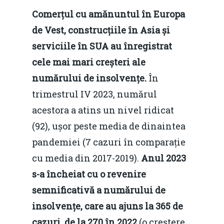
Comerțul cu amănuntul în Europa
de Vest, construcțiile în Asia și
serviciile în SUA au înregistrat
Home
cele mai mari creșteri ale
numărului de insolvențe.
În
Noutăți
trimestrul IV 2023, numărul
Despre
acestora a atins un nivel ridicat
Evenimente
(92), ușor peste media de dinaintea
pandemiei (7 cazuri în comparație
Foto
cu media din 2017-2019).
Anul 2023
Video
Modelul economic ro
s-a încheiat cu o revenire
România – orizont 2040
semnificativă a numărului de
EM360 Talk
Marea Neagră în Nou
resurselor naturale
insolvențe, care au ajuns la 365 de
economie
Contact
cazuri, de la 270 în 2022
(o creștere