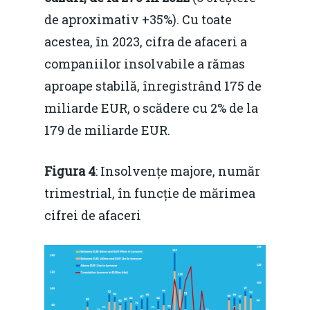
Piaţa gazelor naturale:
Politici Europene în N
Burse pentru jurna
de aproximativ +35%). Cu toate
predictibilitate, liberal
Economie
acestea, în 2023, cifra de afaceri a
concurenţă.
Video Forum Marea N
companiilor insolvabile a rămas
Contact
Soluții de consultanță
aproape stabilă, înregistrând 175 de
Piața gazelor naturale:
Daniel Apostol
IMM
miliarde EUR, o scădere cu 2% de la
predictibilitate, liberal
Rolul băncilor în finan
179 de miliarde EUR.
concurență.
Email:
IMM
daniel.apostol@me.
Figura 4
: Insolvențe majore, număr
Redresare vs. Lichidar
trimestrial, în funcție de mărimea
Fiscalitate pentru o 
cifrei de afaceri
Durabilă
Martie 2016
Agribusiness
Decembrie 2015
Energia