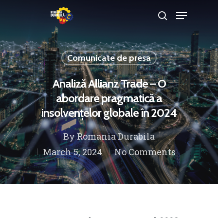
Comunicate de presa
Hit enter to search or ESC to close
Analiză Allianz Trade – O
abordare pragmatică a
insolvențelor globale în 2024
By
Romania Durabila
March 5, 2024
No Comments