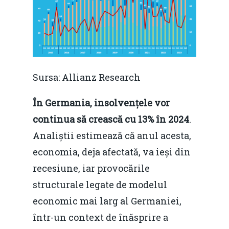
Mai 2015
Construcții și Infrastr
pentru o Românie Dur
Martie 2015
Sursa: Allianz Research
În Germania, insolvențele vor
continua să crească cu 13% în 2024
.
Analiștii estimează că anul acesta,
economia, deja afectată, va ieși din
recesiune, iar provocările
structurale legate de modelul
economic mai larg al Germaniei,
într-un context de înăsprire a