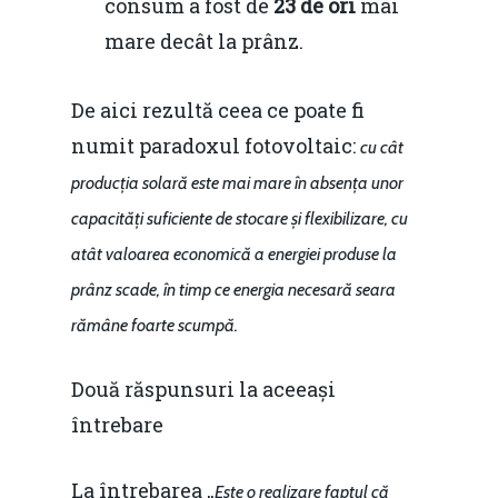
consum a fost de
23 de ori
mai
Redresare vs. Lichidar
mare decât la prânz.
Fiscalitate pentru o 
Durabilă
De aici rezultă ceea ce poate fi
Martie 2016
Agribusiness
numit paradoxul fotovoltaic:
cu cât
producția solară este mai mare în absența unor
Decembrie 2015
Energia
capacități suficiente de stocare și flexibilizare, cu
Mai 2015
Construcții și Infrastr
atât valoarea economică a energiei produse la
pentru o Românie Dur
Martie 2015
prânz scade, în timp ce energia necesară seara
rămâne foarte scumpă.
Două răspunsuri la aceeași
întrebare
La întrebarea „
Este o realizare faptul că