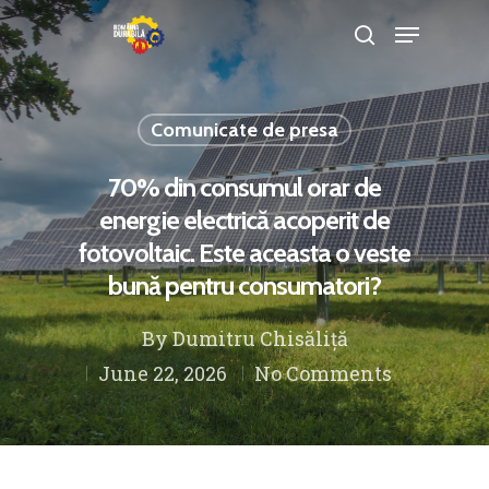
Comunicate de presa
Hit enter to search or ESC to close
70% din consumul orar de
energie electrică acoperit de
fotovoltaic. Este aceasta o veste
bună pentru consumatori?
By
Dumitru Chisăliță
June 22, 2026
No Comments