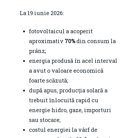
Foto
La 19 iunie 2026:
Video
Modelul economic ro
fotovoltaicul a acoperit
România – orizont 2040
EM360 Talk
aproximativ
70%
din consum la
Marea Neagră în Nou
resurselor naturale
prânz;
economie
Contact
energia produsă în acel interval
Piaţa gazelor naturale:
Politici Europene în N
Burse pentru jurna
a avut o valoare economică
predictibilitate, liberal
Economie
foarte scăzută;
concurenţă.
Video Forum Marea N
după apus, producția solară a
Contact
Soluții de consultanță
trebuit înlocuită rapid cu
Piața gazelor naturale:
Daniel Apostol
IMM
energie hidro, gaze, importuri
predictibilitate, liberal
Rolul băncilor în finan
sau stocare;
concurență.
Email:
IMM
costul energiei la vârf de
daniel.apostol@me.