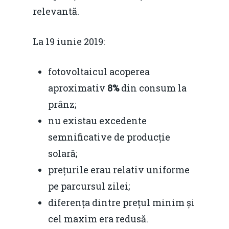
relevantă.
La 19 iunie 2019:
fotovoltaicul acoperea
aproximativ
8%
din consum la
prânz;
nu existau excedente
semnificative de producție
solară;
Home
prețurile erau relativ uniforme
Noutăți
pe parcursul zilei;
diferența dintre prețul minim și
Despre
cel maxim era redusă.
Evenimente