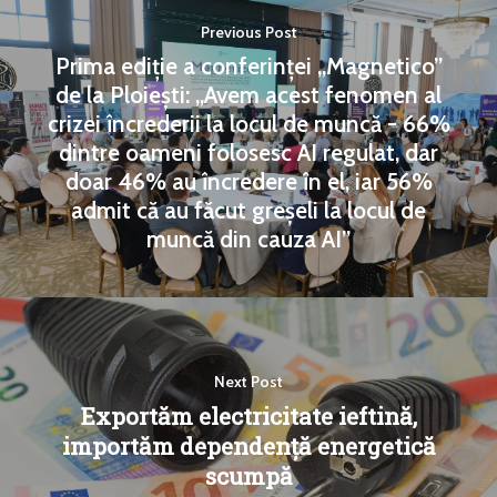
Previous Post
Prima ediție a conferinței „Magnetico”
de la Ploiești: „Avem acest fenomen al
crizei încrederii la locul de muncă - 66%
dintre oameni folosesc AI regulat, dar
doar 46% au încredere în el, iar 56%
admit că au făcut greșeli la locul de
muncă din cauza AI”
Next Post
Exportăm electricitate ieftină,
importăm dependență energetică
scumpă