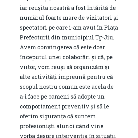
Evenimente
iar reușita noastră a fost întărită de
Foto
numărul foarte mare de vizitatori și
spectatori pe care i-am avut în Piața
Video
Modelul economic ro
Prefecturii din municipiul Tg-Jiu.
România – orizont 2040
EM360 Talk
Marea Neagră în Nou
Avem convingerea că este doar
resurselor naturale
economie
Contact
începutul unei colaborări și că, pe
Piaţa gazelor naturale:
viitor, vom reuși să organizăm și
Politici Europene în N
Burse pentru jurna
predictibilitate, liberal
alte activități împreună pentru că
Economie
concurenţă.
scopul nostru comun este acela de
Video Forum Marea N
Contact
a-i face pe oameni să adopte un
Soluții de consultanță
Piața gazelor naturale:
comportament preventiv și să le
Daniel Apostol
IMM
predictibilitate, liberal
oferim siguranța că suntem
Rolul băncilor în finan
concurență.
Email:
profesioniști atunci când vine
IMM
daniel.apostol@me.
vorba despre intervenția în situații