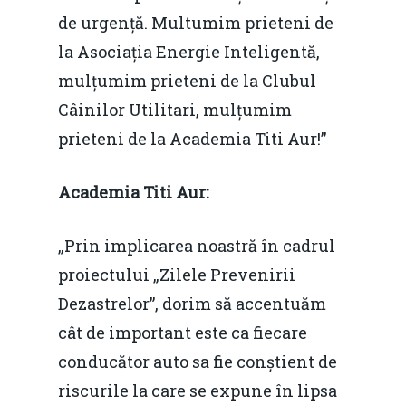
Redresare vs. Lichidar
de urgență. Multumim prieteni de
la Asociația Energie Inteligentă,
Fiscalitate pentru o 
mulțumim prieteni de la Clubul
Durabilă
Câinilor Utilitari, mulțumim
Martie 2016
Agribusiness
prieteni de la Academia Titi Aur!”
Decembrie 2015
Energia
Academia Titi Aur:
Mai 2015
Construcții și Infrastr
pentru o Românie Dur
Martie 2015
„Prin implicarea noastră în cadrul
proiectului „Zilele Prevenirii
Dezastrelor”, dorim să accentuăm
cât de important este ca fiecare
conducător auto sa fie conștient de
riscurile la care se expune în lipsa