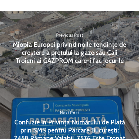
Previous Post
Miopia Europei privind noile tendințe de
creștere a prețului la gaze sau Caii
Troieni ai GAZPROM care-i fac jocurile
Next Post
Confuzie în Privința Numărului de Plată
prin SMS pentru Parcare București:
7458 Rămâne Valabil, 7576 Este Eronat