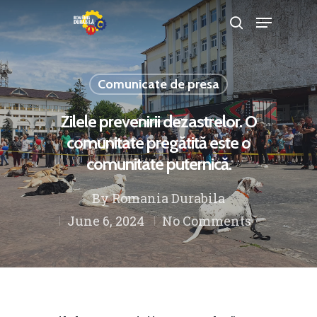
Comunicate de presa
Hit enter to search or ESC to close
Zilele prevenirii dezastrelor. O
comunitate pregătită este o
comunitate puternică.
By
Romania Durabila
June 6, 2024
No Comments