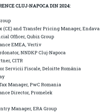
ERENCE CLUJ-NAPOCA DIN 2024:
Group
ax (CE) and Transfer Pricing Manager, Endava
ncial Officer, Qubiz Group
nance EMEA, Vertiv
oordonator, NNDKP Cluj-Napoca
rtner, CITR
tor Servicii Fiscale, Deloitte România
Pay
r Tax Manager, PwC Romania
nance Director, Promelek
untry Manager, ERA Group