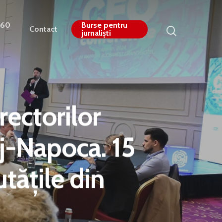
360
Burse pentru
Contact
jurnaliști
ectorilor
uj-Napoca. 15
tățile din