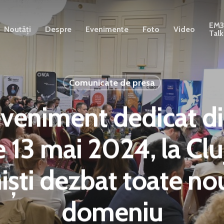
EM
Noutăți
Despre
Evenimente
Foto
Video
Talk
Comunicate de presa
veniment dedicat dir
pe 13 mai 2024, la Cl
iști dezbat toate nou
domeniu