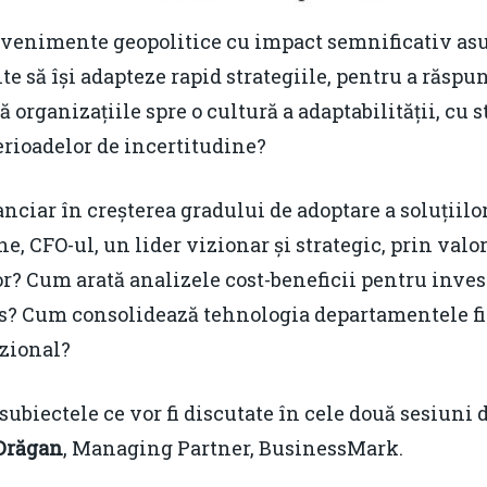
 evenimente geopolitice cu impact semnificativ as
ite să își adapteze rapid strategiile, pentru a răsp
 organizațiile spre o cultură a adaptabilității, cu st
perioadelor de incertitudine?
anciar în creșterea gradului de adoptare a soluțiilor
ne, CFO-ul, un lider vizionar și strategic, prin valo
lor? Cum arată analizele cost-beneficii pentru inves
cs? Cum consolidează tehnologia departamentele fi
izional?
ubiectele ce vor fi discutate în cele două sesiuni 
Drăgan
, Managing Partner, BusinessMark.