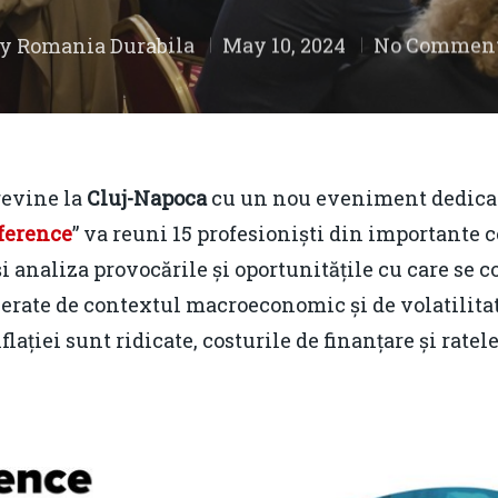
By
Romania Durabila
May 10, 2024
No Commen
revine la
Cluj-Napoca
cu un nou eveniment dedicat d
ference
” va reuni 15 profesioniști din importante 
și analiza provocările și oportunitățile cu care se
nerate de contextul macroeconomic și de volatilita
flației sunt ridicate, costurile de finanțare și rat