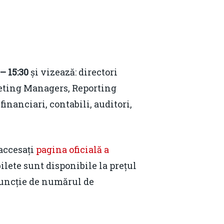
Email:
daniel.apostol@me.com
– 15:30
și vizează: directori
geting Managers, Reporting
financiari, contabili, auditori,
accesați
pagina oficială a
bilete sunt disponibile la prețul
 funcție de numărul de