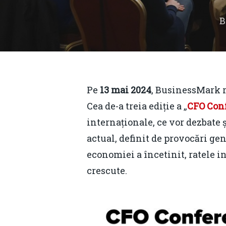
Pe
13 mai 2024
, BusinessMark 
Cea de-a treia ediție a „
CFO Con
internaționale, ce vor dezbate 
actual, definit de provocări ge
economiei a încetinit, ratele in
crescute.
Hit enter to search or ESC to close