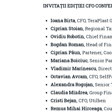
INVITAȚII EDIȚIEI CFO CONF
Ioana Birta
, CFO, TeraPlast 
Ciprian Stoian
, Regional T
Ovidiu Robotin
, Chief Fina
Bogdan Roman
, Head of Fi
Ciprian Păun
, Partener, C
Mariana Boiciuc
, Senior Pa
Vladimir Marinescu
, Direc
Octavian Avram
, CFO, Self
Alexandra Rogojan
, Senio
Claudia Mizdrea
, Group Fi
Cristi Bejan
, CFO, Utilben
Remus Mihai Hirceaga
, Co