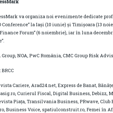
nessMark
nessMark va organiza noi evenimente dedicate prof
O Conference” la Iași (10 iunie) și Timișoara (13 no
& Finance Forum” (6 noiembrie), iar în luna decembr
”.
 Group, NOA, PwC România, CMC Group Risk Advis
: BRCC
ista Cariere, Arad24.net, Express de Banat, Bănățe
1asig.ro, Curierul Fiscal, Digital Business, Debizz,
vista Piața, Transilvania Business, PRwave, Club
, Business Voice, spatiulconstruit.ro, Femei în Af