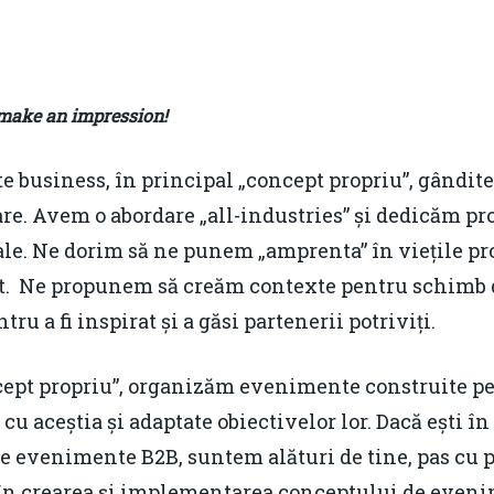
make an impression!
usiness, în principal „concept propriu”, gândite ș
e. Avem o abordare „all-industries” și dedicăm proi
le. Ne dorim să ne punem „amprenta” în viețile pro
. Ne propunem să creăm contexte pentru schimb de 
ru a fi inspirat și a găsi partenerii potriviți.
ept propriu”, organizăm evenimente construite pen
 aceștia și adaptate obiectivelor lor. Dacă ești î
e evenimente B2B, suntem alături de tine, pas cu p
t în crearea și implementarea conceptului de eve