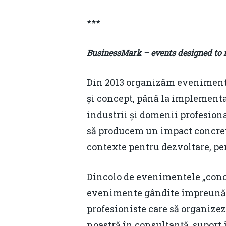
***
BusinessMark – events designed to 
Din 2013 organizăm evenimente b
și concept, până la implementar
industrii și domenii profesiona
să producem un impact concret
contexte pentru dezvoltare, pent
Dincolo de evenimentele „conc
evenimente gândite împreună cu
profesioniste care să organizez
noastră în consultanță, supor