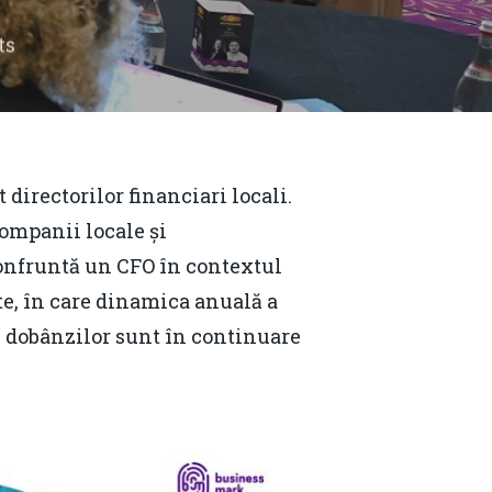
ts
irectorilor financiari locali.
companii locale și
 confruntă un CFO în contextul
te, în care dinamica anuală a
ele dobânzilor sunt în continuare