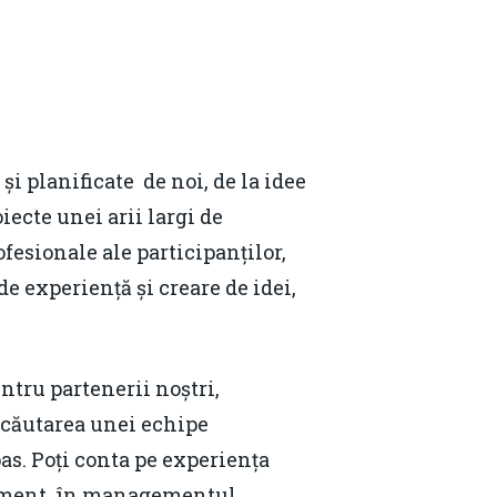
i planificate de noi, de la idee
ecte unei arii largi de
fesionale ale participanților,
experiență și creare de idei,
tru partenerii noștri,
n căutarea unei echipe
as. Poți conta pe experiența
niment, în managementul