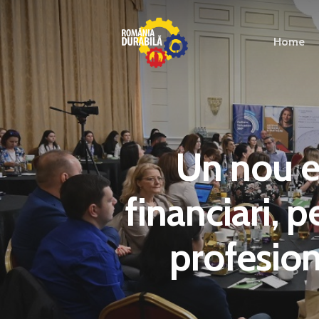
Home
Un nou e
financiari, 
profesion