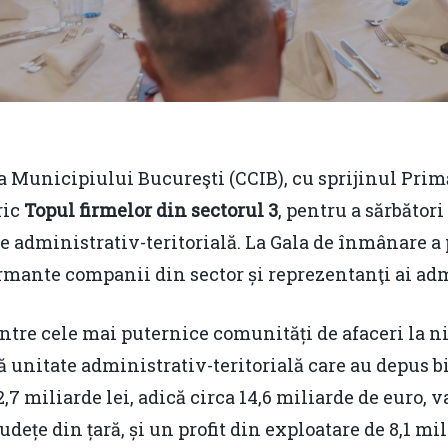
 Municipiului Bucureşti (CCIB), cu sprijinul Primăr
ric
Topul firmelor din sectorul 3
, pentru a sărbător
 administrativ-teritorială. La Gala de înmânare a 
rmante companii din sector și reprezentanţi ai adm
tre cele mai puternice comunități de afaceri la niv
 unitate administrativ-teritorială care au depus bi
2,7 miliarde lei, adică circa 14,6 miliarde de euro, 
dețe din țară, și un profit din exploatare de 8,1 mil