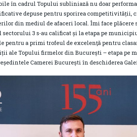
bile în cadrul Topului subliniază nu doar performan
ificative depuse pentru sporirea competitivității, cr
or din mediul de afaceri local. Îmi face plăcere s
sectorului 3 s-au calificat și la etapa pe municipiu
ile pentru a primi trofeul de excelenţă pentru clasa
iții ale Topului firmelor din București – etapa pe 
 președintele Camerei București în deschiderea Galei