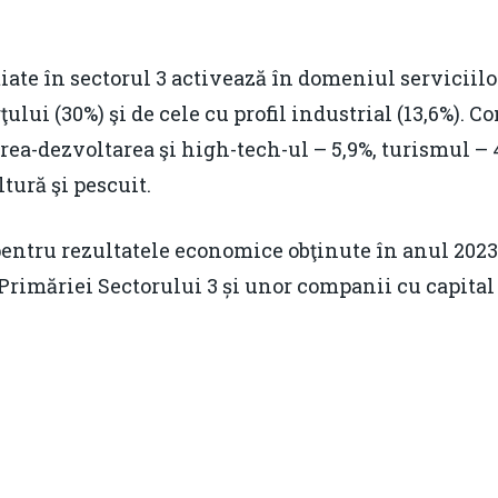
e în sectorul 3 activează în domeniul serviciilor 
lui (30%) şi de cele cu profil industrial (13,6%). C
rea-dezvoltarea şi high-tech-ul – 5,9%, turismul – 4
tură şi pescuit.
 pentru rezultatele economice obţinute în anul 202
 Primăriei Sectorului 3 și unor companii cu capital