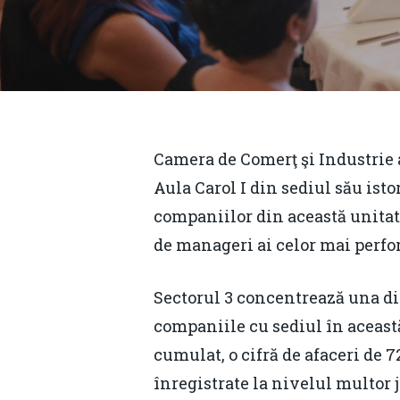
Camera de Comerţ şi Industrie a
Aula Carol I din sediul său isto
companiilor din această unitate
de manageri ai celor mai perfo
Sectorul 3 concentrează una din
companiile cu sediul în această
Hit enter to search or ESC to close
cumulat, o cifră de afaceri de 7
înregistrate la nivelul multor ju