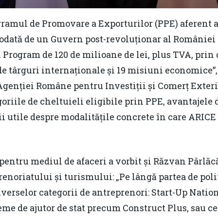
gramul de Promovare a Exporturilor (PPE) aferent a
odată de un Guvern post-revoluționar al României 
n Program de 120 de milioane de lei, plus TVA, pri
de târguri internaționale și 19 misiuni economice”,
genției Române pentru Investiții și Comerț Exterio
egoriile de cheltuieli eligibile prin PPE, avantajele 
ii utile despre modalitățile concrete în care ARICE 
pentru mediul de afaceri a vorbit și Răzvan Pârlăcă
noriatului și turismului: „Pe lângă partea de polit
erselor categorii de antreprenori: Start-Up Nation
me de ajutor de stat precum Construct Plus, sau ce