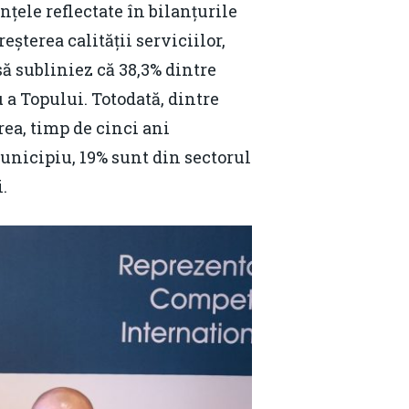
țele reflectate în bilanțurile
eșterea calității serviciilor,
ă subliniez că 38,3% dintre
 a Topului. Totodată, dintre
rea, timp de cinci ani
municipiu, 19% sunt din sectorul
.
Contact
Daniel Apostol