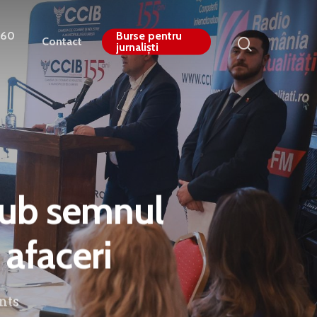
360
Burse pentru
Contact
jurnaliști
 sub semnul
 afaceri
nts