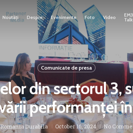
EM
Noutăți
Despre
Evenimente
Foto
Video
Talk
Comunicate de presa
elor din sectorul 3,
rii performanței în
y
Romania Durabila
October 16, 2024
No Comme