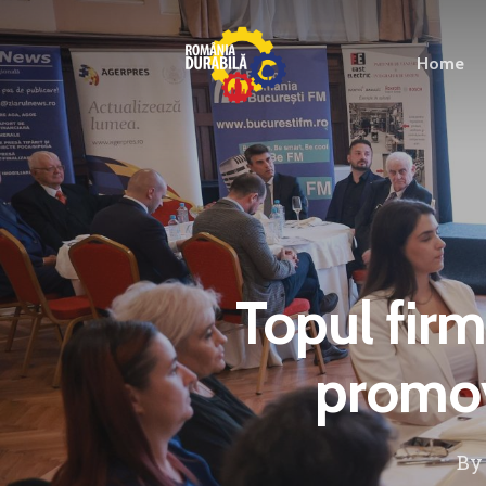
Home
Topul firm
promovă
B