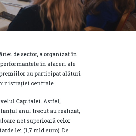
iei de sector, a organizat în
i performanțele în afaceri ale
premiilor au participat alături
inistraţiei centrale.
elul Capitalei. Astfel,
lanțul anul trecut au realizat,
valoare net superioară celor
iarde lei (1,7 mld euro). De