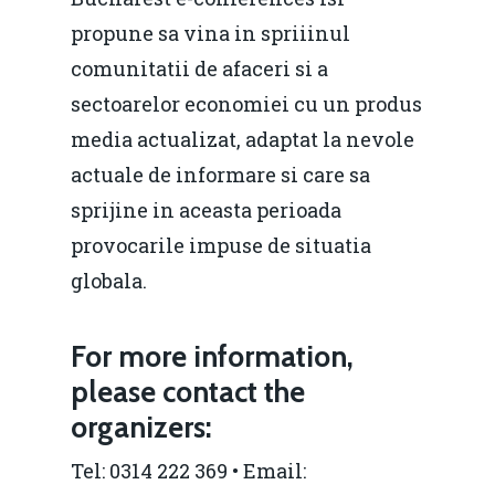
Fiscalitate pentru o 
propune sa vina in spriiinul
Durabilă
comunitatii de afaceri si a
Martie 2016
Agribusiness
sectoarelor economiei cu un produs
media actualizat, adaptat la nevole
Decembrie 2015
Energia
actuale de informare si care sa
Mai 2015
Construcții și Infrastr
sprijine in aceasta perioada
pentru o Românie Dur
Martie 2015
provocarile impuse de situatia
globala.
For more information,
please contact the
organizers:
Tel: 0314 222 369 • Email: