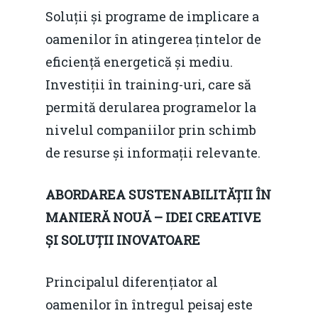
Soluții și programe de implicare a
oamenilor în atingerea țintelor de
eficiență energetică și mediu.
Investiții în training-uri, care să
permită derularea programelor la
nivelul companiilor prin schimb
de resurse și informații relevante.
Home
ABORDAREA SUSTENABILIT
ĂȚ
II
Î
N
MANIER
Ă
NOU
Ă
–
IDEI CREATIVE
Noutăți
Ș
I SOLU
Ț
II INOVATOARE
Despre
Principalul diferențiator al
Evenimente
oamenilor în întregul peisaj este