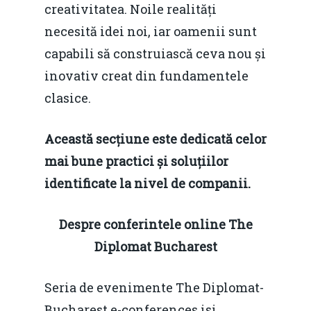
Foto
creativitatea. Noile realități
Video
necesită idei noi, iar oamenii sunt
Modelul economic ro
capabili să construiască ceva nou și
România – orizont 2040
EM360 Talk
Marea Neagră în Nou
inovativ creat din fundamentele
resurselor naturale
economie
Contact
clasice.
Piaţa gazelor naturale:
Politici Europene în N
Burse pentru jurna
predictibilitate, liberal
Economie
Această secțiune este dedicată celor
concurenţă.
mai bune practici și soluțiilor
Video Forum Marea N
Contact
Soluții de consultanță
identificate la nivel de companii.
Piața gazelor naturale:
Daniel Apostol
IMM
predictibilitate, liberal
Despre conferintele online The
Rolul băncilor în finan
concurență.
Email:
Diplomat Bucharest
IMM
daniel.apostol@me.
Seria de evenimente The Diplomat-
Redresare vs. Lichidar
Bucharest e-conferences isi