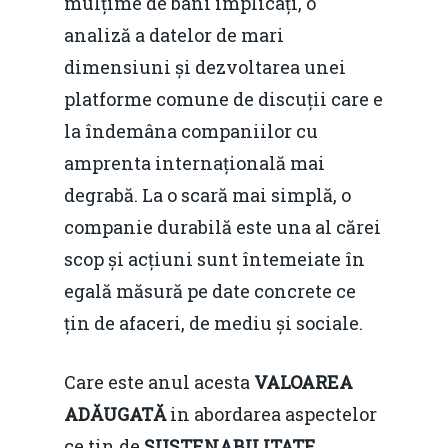
mulțime de bani implicați, o
analiză a datelor de mari
dimensiuni și dezvoltarea unei
platforme comune de discuții care e
la îndemâna companiilor cu
amprenta internațională mai
degrabă. La o scară mai simplă, o
companie durabilă este una al cărei
scop și acțiuni sunt întemeiate în
egală măsură pe date concrete ce
țin de afaceri, de mediu și sociale.
Care este anul acesta
VALOAREA
AD
Ă
UGAT
Ă
in abordarea aspectelor
ce tin de
SUSTENABILITATE
,