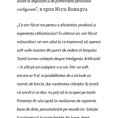
avute la dispoziție și de preferințele personale
Mai 2015
Construcții și Infrastr
”, a spus Nicu Boangiu.
configurate
pentru o Românie Dur
Martie 2015
„
Ce am făcut noi pentru a eficientiza produsul și
experiența utilizatorului? În ultimul an, am făcut
măsurători: ne-am uitat la ce înseamnă să operezi
soft-urile noastre din punct de vedere al timpului.
Toată lumea vorbește despre Inteligența Artificială
– în sfârșit am adoptat-o și noi. Într-un soft,
oricare ar fi el, ai posibilitatea de a include un
număr de funcții, dar varietatea clienților îți arată
că oricât ți-ai dori, nu poți să le acoperi pe toate.
Prezența AI-ului ajută la realizarea de rapoarte,
baze de date, personalizate pe nevoile lor. Soluția
funcționează în toate limbile din lume, drept