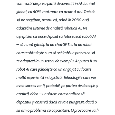
vom vorbi despre o piață de investiții în AI, la nivel
global, cu 60% mai mare ca acum 5 ani. Trebuie
să ne pregătim, pentru că, până în 2030 o să
adaptăm sisteme de analiză robotică AI. Ne
așteptăm ca orice depozit să folosească roboți AI
– să nu vă gândiți la un chatGPT, ci la un robot
care te sfătuiește cum să schimbi un proces ca să
te adaptezi la un sezon, de exemplu. Ar putea fi un
robot AI care gândește ca un angajat cu foarte
multă experiență în logistică. Tehnologiile care vor
avea succes vor fi, probabil, pe partea de detecție și
analiză video – un sistem care analizează
depozitul și observă dacă ceva e pus greșit, dacă o
să am o problemă cu capacitate. O provocare va fi