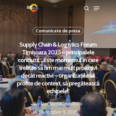
Comunicate de presa
Hit enter to search or ESC to close
Supply Chain & Logistics Forum
Timișoara 2025 – principalele
concluzii. „Este momentul în care
trebuie să fim mai mult proactivi
decât reactivi – organizațiile să
profite de context, să pregătească
echipele”
By
Romania Durabila
December 9, 2025