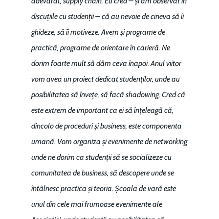
adevărat, supply chain. Eu cred – și am observat în
discuțiile cu studenții – că au nevoie de cineva să îi
ghideze, să îi motiveze. Avem și programe de
practică, programe de orientare în carieră. Ne
dorim foarte mult să dăm ceva înapoi. Anul viitor
vom avea un proiect dedicat studenților, unde au
posibilitatea să învețe, să facă shadowing. Cred că
este extrem de important ca ei să înțeleagă că,
dincolo de proceduri și business, este componenta
umană. Vom organiza și evenimente de networking
unde ne dorim ca studenții să se socializeze cu
comunitatea de business, să descopere unde se
întâlnesc practica și teoria. Școala de vară este
unul din cele mai frumoase evenimente ale