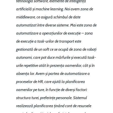
Piaţa gazelor naturale:
tehnologia software, elemente de inteligență
Politici Europene în N
Burse pentru jurna
predictibilitate, liberal
artificială și machine learning. Noi avem zona de
Economie
concurenţă.
middleware, ce asigură schimbul de date
Video Forum Marea N
automatizat între diverse sisteme. Mai este zona de
Contact
Soluții de consultanță
automatizare a operațiunilor de execuție – zona
Piața gazelor naturale:
Daniel Apostol
IMM
de execuție a task-urilor de transport este
predictibilitate, liberal
Rolul băncilor în finan
gestionată de un soft ce se ocupă de zona de roboți
concurență.
Email:
IMM
autonomi, care pot duce mărfurile și execută task-
daniel.apostol@me.
urile repetitive atât în prezența oamenilor, cât și în
Redresare vs. Lichidar
absența lor. Avem și partea de automatizare a
Fiscalitate pentru o 
proceselor de HR, care ajută la planificarea
Durabilă
oamenilor pe ture, în funcție de diverși factori:
Martie 2016
Agribusiness
structura turei, preferințe personale. Sistemul
realizează planificarea ținând cont de resursele
Decembrie 2015
Energia