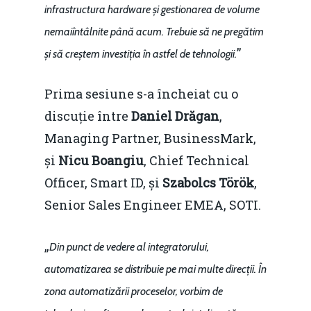
infrastructura hardware și gestionarea de volume
nemaiîntâlnite până acum. Trebuie să ne pregătim
”
și să creștem investiția în astfel de tehnologii.
Home
Prima sesiune s-a încheiat cu o
Noutăți
discuție între
Daniel Drăgan
,
Managing Partner, BusinessMark,
Despre
și
Nicu Boangiu
, Chief Technical
Evenimente
Officer, Smart ID, și
Szabolcs Török
,
Foto
Senior Sales Engineer EMEA, SOTI.
Video
Modelul economic ro
„
Din punct de vedere al integratorului,
România – orizont 2040
EM360 Talk
Marea Neagră în Nou
automatizarea se distribuie pe mai multe direcții. În
resurselor naturale
economie
zona automatizării proceselor, vorbim de
Contact