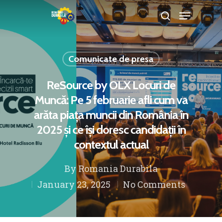
Comunicate de presa
Hit enter to search or ESC to close
ReSource by OLX Locuri de
Muncă: Pe 5 februarie afli cum va
arăta piața muncii din România în
2025 și ce își doresc candidații în
contextul actual
By
Romania Durabila
January 23, 2025
No Comments