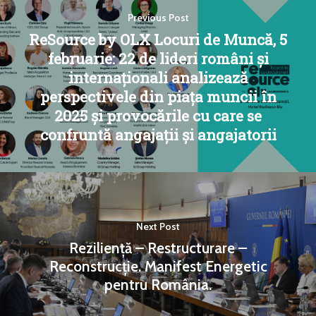
Previous Post
ReSource by OLX Locuri de Muncă, 5
februarie: 22 de lideri români și
internaționali analizează
perspectivele din piața muncii în
2025 și provocările cu care se
confruntă angajații și angajatorii
Next Post
Reziliență – Restructurare –
Reconstrucție. Manifest Energetic
pentru România.