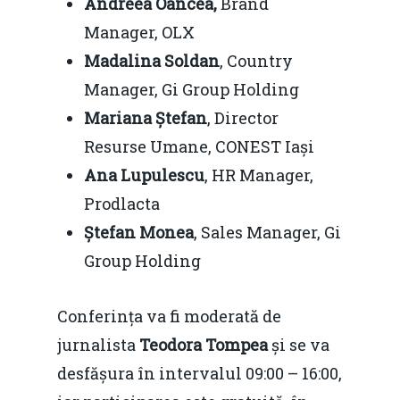
Andreea Oancea,
Brand
Manager, OLX
Madalina Soldan
, Country
Manager, Gi Group Holding
Mariana Ștefan
, Director
Resurse Umane, CONEST Iași
Ana Lupulescu
, HR Manager,
Prodlacta
Ștefan Monea
, Sales Manager, Gi
Group Holding
Home
Noutăți
Conferința va fi moderată de
jurnalista
Teodora Tompea
și se va
Despre
desfășura în intervalul 09:00 – 16:00,
Evenimente