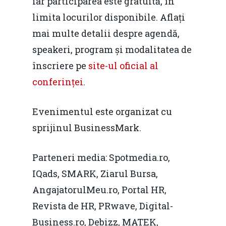
iar participarea este gratuită, în
Foto
limita locurilor disponibile. Aflați
mai multe detalii despre agendă,
Video
Modelul economic ro
speakeri, program și modalitatea de
România – orizont 2040
EM360 Talk
Marea Neagră în Nou
înscriere pe
site-ul oficial al
resurselor naturale
economie
Contact
conferinței
.
Piaţa gazelor naturale:
Politici Europene în N
Burse pentru jurna
predictibilitate, liberal
Evenimentul este organizat cu
Economie
concurenţă.
sprijinul BusinessMark.
Video Forum Marea N
Contact
Soluții de consultanță
Parteneri media: Spotmedia.ro,
Piața gazelor naturale:
Daniel Apostol
IMM
IQads, SMARK, Ziarul Bursa,
predictibilitate, liberal
Rolul băncilor în finan
AngajatorulMeu.ro, Portal HR,
concurență.
Email:
IMM
Revista de HR, PRwave, Digital-
daniel.apostol@me.
Business.ro, Debizz, MATEK,
Redresare vs. Lichidar