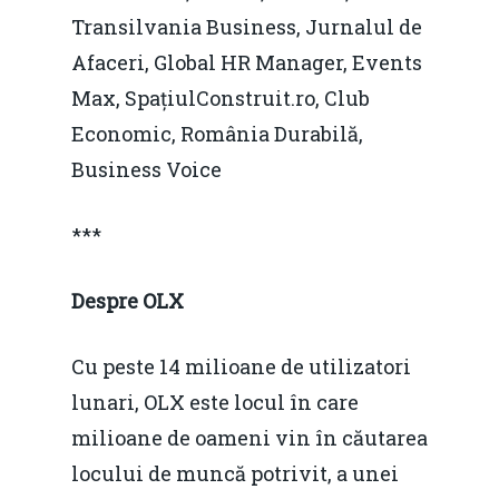
Transilvania Business, Jurnalul de
Fiscalitate pentru o 
Afaceri, Global HR Manager, Events
Durabilă
Max, SpațiulConstruit.ro, Club
Martie 2016
Agribusiness
Economic, România Durabilă,
Business Voice
Decembrie 2015
Energia
Mai 2015
Construcții și Infrastr
***
pentru o Românie Dur
Martie 2015
Despre OLX
Cu peste 14 milioane de utilizatori
lunari, OLX este locul în care
milioane de oameni vin în căutarea
locului de muncă potrivit, a unei