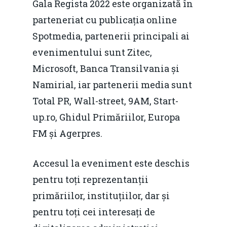
Gala Regista 2022 este organizată în
Noutăți
parteneriat cu publicația online
Spotmedia, partenerii principali ai
Despre
evenimentului sunt Zitec,
Evenimente
Microsoft, Banca Transilvania și
Foto
Namirial, iar partenerii media sunt
Total PR, Wall-street, 9AM, Start-
Video
Modelul economic ro
up.ro, Ghidul Primăriilor, Europa
România – orizont 2040
EM360 Talk
Marea Neagră în Nou
FM și Agerpres.
resurselor naturale
economie
Contact
Piaţa gazelor naturale:
Accesul la eveniment este deschis
Politici Europene în N
Burse pentru jurna
predictibilitate, liberal
pentru toți reprezentanții
Economie
concurenţă.
primăriilor, instituțiilor, dar și
Video Forum Marea N
pentru toți cei interesați de
Contact
Soluții de consultanță