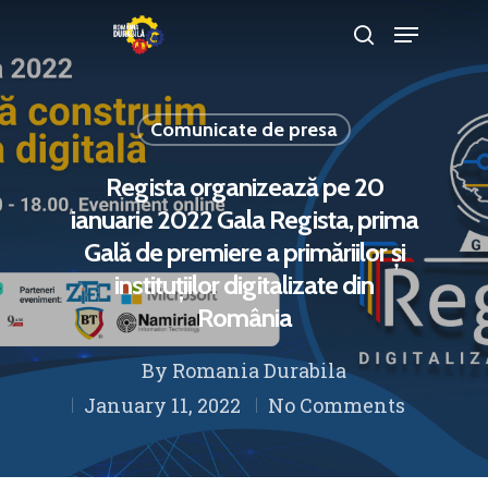
Comunicate de presa
Hit enter to search or ESC to close
Regista organizează pe 20
ianuarie 2022 Gala Regista, prima
Gală de premiere a primăriilor și
instituțiilor digitalizate din
România
By
Romania Durabila
January 11, 2022
No Comments