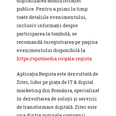
digitalizarea administrației
Piața gazelor naturale:
Daniel Apostol
IMM
publice. Pentru a primi la timp
predictibilitate, liberal
Rolul băncilor în finan
toate detaliile evenimentului,
concurență.
Email:
IMM
inclusiv informații despre
daniel.apostol@me.
participarea la tombolă, se
Redresare vs. Lichidar
recomandă înregistrarea pe pagina
Fiscalitate pentru o 
evenimentului disponibilă la
Durabilă
https://spotmedia.ro/gala-regista
.
Martie 2016
Agribusiness
Aplicația Regista este dezvoltată de
Decembrie 2015
Energia
Zitec, lider pe piața de IT & digital
Mai 2015
Construcții și Infrastr
marketing din România, specializat
pentru o Românie Dur
în dezvoltarea de soluții și servicii
Martie 2015
de transformare digitală. Zitec este
una dintre puţinele companii