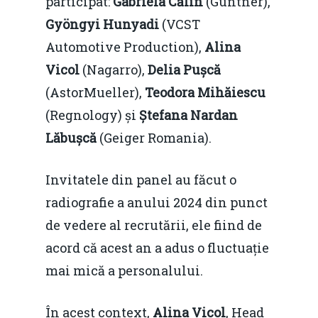
participat:
Gabriela Călin
(Güntner),
Gyöngyi Hunyadi
(VCST
Automotive Production),
Alina
Vicol
(Nagarro),
Delia Pușcă
(AstorMueller),
Teodora Mihăiescu
(Regnology) și
Ștefana Nardan
Lăbușcă
(Geiger Romania).
Invitatele din panel au făcut o
radiografie a anului 2024 din punct
de vedere al recrutării, ele fiind de
acord că acest an a adus o fluctuație
mai mică a personalului.
În acest context,
Alina Vicol
, Head