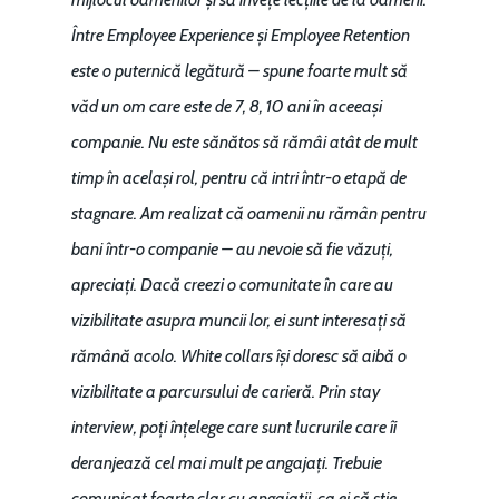
Între Employee Experience și Employee Retention
este o puternică legătură – spune foarte mult să
văd un om care este de 7, 8, 10 ani în aceeași
companie. Nu este sănătos să rămâi atât de mult
timp în același rol, pentru că intri într-o etapă de
stagnare. Am realizat că oamenii nu rămân pentru
bani într-o companie – au nevoie să fie văzuți,
apreciați. Dacă creezi o comunitate în care au
vizibilitate asupra muncii lor, ei sunt interesați să
rămână acolo. White collars își doresc să aibă o
vizibilitate a parcursului de carieră. Prin stay
interview, poți înțelege care sunt lucrurile care îi
deranjează cel mai mult pe angajați. Trebuie
comunicat foarte clar cu angajații, ca ei să știe