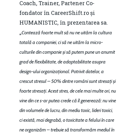
Coach, Trainer, Partener Co-
fondator în CareerShift.ro și
HUMANISTIC, în prezentarea sa.
„
Contează foarte mult să nu ne uităm la cultura
Home
totală a companiei, ci să ne uităm la micro-
Noutăți
culturile din companie și să putem pune un anumit
grad de flexibilitate, de adaptabilitate asupra
Despre
design-ului organizațional. Potrivit datelor, a
Evenimente
crescut stresul – 50% dintre români sunt stresați și
Foto
foarte stresați. Acest stres, de cele mai multe ori, nu
vine din ce s-ar putea crede că îl generează: nu vine
Video
Modelul economic ro
din volumele de lucru, din mediu toxic, lideri toxici,
România – orizont 2040
EM360 Talk
Marea Neagră în Nou
ci există, mai degrabă, o toxicitate a felului în care
resurselor naturale
economie
Contact
ne organizăm – trebuie să transformăm mediul în