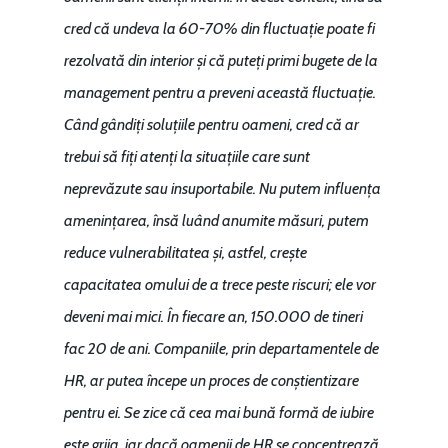
cred că undeva la 60-70% din fluctuație poate fi
rezolvată din interior și că puteți primi bugete de la
management pentru a preveni această fluctuație.
Când gândiți soluțiile pentru oameni, cred că ar
trebui să fiți atenți la situațiile care sunt
neprevăzute sau insuportabile. Nu putem influența
amenințarea, însă luând anumite măsuri, putem
reduce vulnerabilitatea și, astfel, crește
capacitatea omului de a trece peste riscuri; ele vor
deveni mai mici. În fiecare an, 150.000 de tineri
fac 20 de ani. Companiile, prin departamentele de
HR, ar putea începe un proces de conștientizare
pentru ei. Se zice că cea mai bună formă de iubire
este grija, iar dacă oamenii de HR se concentrează