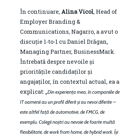
Mai 2015
Construcții și Infrastr
În continuare,
Alina Vicol
, Head of
pentru o Românie Dur
Martie 2015
Employer Branding &
Communications, Nagarro, a avut o
discuție 1-to-1 cu Daniel Drăgan,
Managing Partner, BusinessMark.
Întrebată despre nevoile și
prioritățile candidaților și
angajaților, în contextul actual, ea a
explicat: „
Din experiența mea, în companiile de
IT oamenii au un profil diferit și au nevoi diferite –
este altfel față de automotive, de FMCG, de
exemplu. Colegii noștri au nevoie de foarte multă
flexibilitate, de work from home, de hybrid work. Își