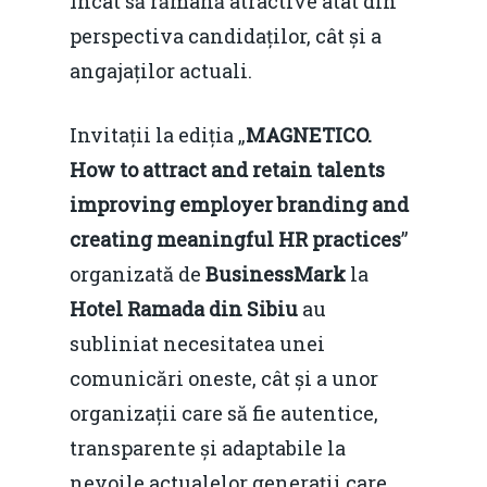
încât să rămână atractive atât din
perspectiva candidaților, cât și a
angajaților actuali.
Invitații la ediția „
MAGNETICO.
How to attract and retain talents
improving employer branding and
creating meaningful HR practices
”
organizată de
BusinessMark
la
Hotel Ramada din Sibiu
au
subliniat necesitatea unei
comunicări oneste, cât și a unor
organizații care să fie autentice,
transparente și adaptabile la
nevoile actualelor generații care