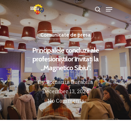
Comunicate de presa
Hit enter to search or ESC to close
Principalele concluzii ale
profesioniștilor invitați la
„Magnetico Sibiu”.
By
Romania Durabila
December 13, 2024
No Comments