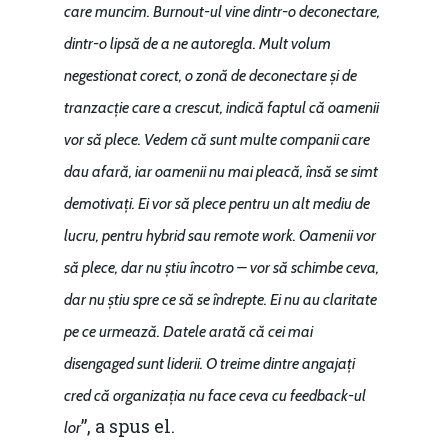
Piaţa gazelor naturale:
care muncim. Burnout-ul vine dintr-o deconectare,
Politici Europene în N
Burse pentru jurna
predictibilitate, liberal
dintr-o lipsă de a ne autoregla. Mult volum
Economie
concurenţă.
negestionat corect, o zonă de deconectare și de
Video Forum Marea N
Contact
tranzacție care a crescut, indică faptul că oamenii
Soluții de consultanță
Piața gazelor naturale:
vor să plece. Vedem că sunt multe companii care
Daniel Apostol
IMM
predictibilitate, liberal
dau afară, iar oamenii nu mai pleacă, însă se simt
Rolul băncilor în finan
concurență.
Email:
demotivați. Ei vor să plece pentru un alt mediu de
IMM
daniel.apostol@me.
lucru, pentru hybrid sau remote work. Oamenii vor
Redresare vs. Lichidar
să plece, dar nu știu încotro – vor să schimbe ceva,
dar nu știu spre ce să se îndrepte. Ei nu au claritate
Fiscalitate pentru o 
pe ce urmează. Datele arată că cei mai
Durabilă
disengaged sunt liderii. O treime dintre angajați
Martie 2016
Agribusiness
cred că organizația nu face ceva cu feedback-ul
Decembrie 2015
”, a spus el.
Energia
lor