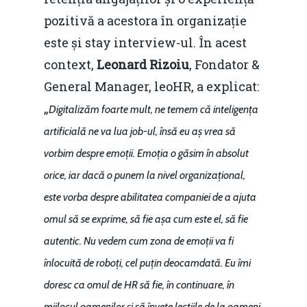
pozitivă a acestora în organizație
este și stay interview-ul. În acest
context,
Leonard Rizoiu
, Fondator &
General Manager, leoHR, a explicat:
„
Digitalizăm foarte mult, ne temem că inteligența
artificială ne va lua job-ul, însă eu aș vrea să
vorbim despre emoții. Emoția o găsim în absolut
orice, iar dacă o punem la nivel organizațional,
este vorba despre abilitatea companiei de a ajuta
omul să se exprime, să fie așa cum este el, să fie
autentic. Nu vedem cum zona de emoții va fi
înlocuită de roboți, cel puțin deocamdată. Eu îmi
doresc ca omul de HR să fie, în continuare, în
mijlocul oamenilor și să învețe lecțiile de la oameni.