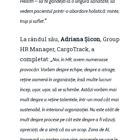
Health – să te gândești la o singură sănătate, să
vedem pacientul printr-o abordare holistică: minte,
.”
trup și suflet
La rândul său,
Adriana Șicon
, Group
HR Manager, CargoTrack, a
completat: „
Noi, în HR, avem numeroase
provocări. Vorbim despre echipe, despre a atrage,
reține oamenii în organizație, însă multe lucruri
încep, ușor, ușor, să se schimbe. Astăzi vorbim mai
mult despre a reține talentele, într-un mod cât mai
sustenabil, în interiorul organizației. Nu este atât de
mult despre procese pe cât este despre a fi văzuți,
apreciați, de a simți că au un scop. Zona de AI,
împreună cu partea care vine, procesele pe care le