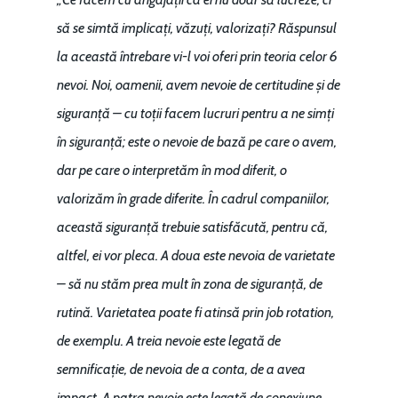
să se simtă implicați, văzuți, valorizați? Răspunsul
la această întrebare vi-l voi oferi prin teoria celor 6
nevoi. Noi, oamenii, avem nevoie de certitudine și de
siguranță – cu toții facem lucruri pentru a ne simți
în siguranță; este o nevoie de bază pe care o avem,
dar pe care o interpretăm în mod diferit, o
valorizăm în grade diferite. În cadrul companiilor,
această siguranță trebuie satisfăcută, pentru că,
altfel, ei vor pleca. A doua este nevoia de varietate
– să nu stăm prea mult în zona de siguranță, de
rutină. Varietatea poate fi atinsă prin job rotation,
de exemplu. A treia nevoie este legată de
semnificație, de nevoia de a conta, de a avea
impact. A patra nevoie este legată de conexiune,