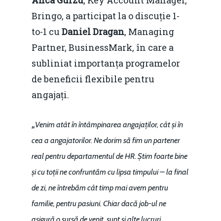
Anca Gurzu
, Key Account Manager,
Bringo, a participat la o discuție 1-
to-1 cu
Daniel Dragan
, Managing
Partner, BusinessMark, în care a
Home
subliniat importanța programelor
de beneficii flexibile pentru
Noutăți
angajați.
Despre
Evenimente
„
Venim atât în întâmpinarea angajaților, cât și în
cea a angajatorilor. Ne dorim să fim un partener
Foto
real pentru departamentul de HR. Știm foarte bine
Video
Modelul economic ro
și cu toții ne confruntăm cu lipsa timpului – la final
România – orizont 2040
EM360 Talk
de zi, ne întrebăm cât timp mai avem pentru
Marea Neagră în Nou
resurselor naturale
familie, pentru pasiuni. Chiar dacă job-ul ne
economie
Contact
asigură o sursă de venit, sunt și alte lucruri