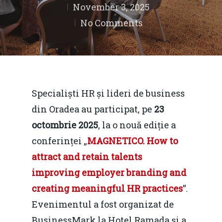
November 3, 2025
No Comments
Specialiști HR și lideri de business
din Oradea au participat, pe
23
octombrie 2025
, la o nouă ediție a
conferinței „
MAGNETICO. How to
attract and retain talents
improving employer branding and
creating meaningful HR practices
”.
Evenimentul a fost organizat de
BusinessMark la Hotel Ramada și a