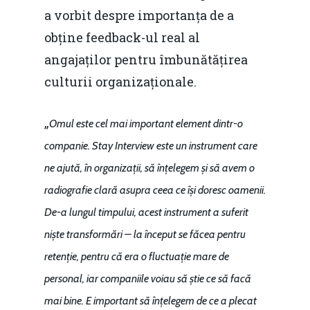
Mai 2015
a vorbit despre importanța de a
Construcții și Infrastr
obține feedback-ul real al
pentru o Românie Dur
Martie 2015
angajaților pentru îmbunătățirea
culturii organizaționale.
„
Omul este cel mai important element dintr-o
companie. Stay Interview este un instrument care
ne ajută, în organizații, să înțelegem și să avem o
radiografie clară asupra ceea ce își doresc oamenii.
De-a lungul timpului, acest instrument a suferit
niște transformări – la început se făcea pentru
retenție, pentru că era o fluctuație mare de
personal, iar companiile voiau să știe ce să facă
mai bine. E important să înțelegem de ce a plecat