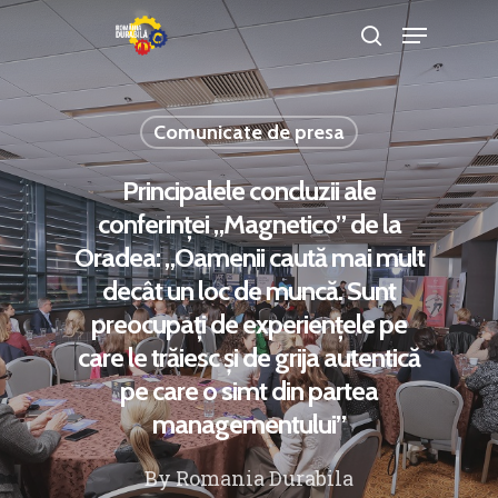
Comunicate de presa
Hit enter to search or ESC to close
Principalele concluzii ale
conferinței „Magnetico” de la
Oradea: „Oamenii caută mai mult
decât un loc de muncă. Sunt
preocupați de experiențele pe
care le trăiesc și de grija autentică
pe care o simt din partea
managementului”
By
Romania Durabila