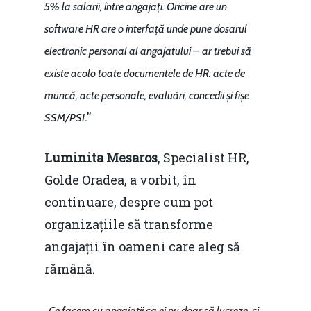
5% la salarii, între angajați. Oricine are un
software HR are o interfață unde pune dosarul
electronic personal al angajatului – ar trebui să
existe acolo toate documentele de HR: acte de
muncă, acte personale, evaluări, concedii și fișe
.”
SSM/PSI
Luminita Mesaros
, Specialist HR,
Golde Oradea, a vorbit, în
continuare, despre cum pot
organizațiile să transforme
angajații în oameni care aleg să
rămână.
„Ce facem cu angajații ca ei nu doar să lucreze, ci