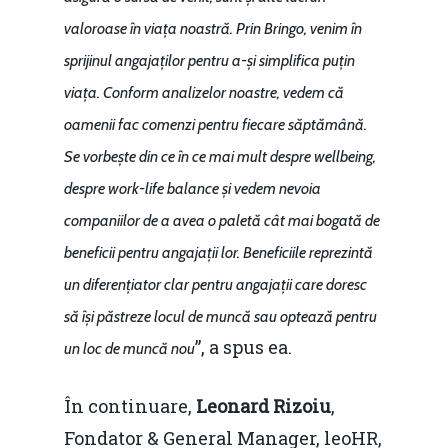
Piaţa gazelor naturale:
Politici Europene în N
Burse pentru jurna
valoroase în viața noastră. Prin Bringo, venim în
predictibilitate, liberal
Economie
sprijinul angajaților pentru a-și simplifica puțin
concurenţă.
Video Forum Marea N
viața. Conform analizelor noastre, vedem că
Contact
Soluții de consultanță
oamenii fac comenzi pentru fiecare săptămână.
Piața gazelor naturale:
Daniel Apostol
IMM
Se vorbește din ce în ce mai mult despre wellbeing,
predictibilitate, liberal
Rolul băncilor în finan
despre work-life balance și vedem nevoia
concurență.
Email:
IMM
companiilor de a avea o paletă cât mai bogată de
daniel.apostol@me.
beneficii pentru angajații lor. Beneficiile reprezintă
Redresare vs. Lichidar
un diferențiator clar pentru angajații care doresc
Fiscalitate pentru o 
să își păstreze locul de muncă sau optează pentru
Durabilă
”, a spus ea.
un loc de muncă nou
Martie 2016
Agribusiness
În continuare,
Leonard Rizoiu
,
Decembrie 2015
Energia
Fondator & General Manager, leoHR,