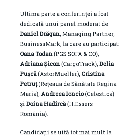
Ultima parte a conferinței a fost
dedicată unui panel moderat de
Daniel Drăgan,
Managing Partner,
BusinessMark, la care au participat:
Oana Todan
(PGS SOFA & CO),
Adriana Șicon
(CargoTrack),
Delia
Pușcă
(AstorMueller),
Cristina
Petruț
(Rețeaua de Sănătate Regina
Maria),
Andreea Ioncio
(Celestica)
și
Doina Hadîrcă
(H.Essers
România).
Candidații se uită tot mai mult la