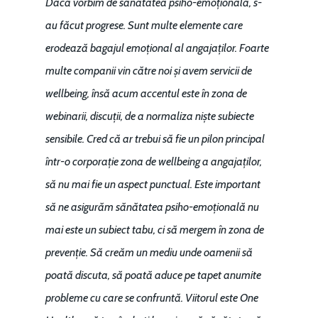
Dacă vorbim de sănătatea psiho-emoțională, s-
au făcut progrese. Sunt multe elemente care
erodează bagajul emoțional al angajaților. Foarte
multe companii vin către noi și avem servicii de
wellbeing, însă acum accentul este în zona de
webinarii, discuții, de a normaliza niște subiecte
sensibile. Cred că ar trebui să fie un pilon principal
într-o corporație zona de wellbeing a angajaților,
să nu mai fie un aspect punctual. Este important
să ne asigurăm sănătatea psiho-emoțională nu
mai este un subiect tabu, ci să mergem în zona de
prevenție. Să creăm un mediu unde oamenii să
poată discuta, să poată aduce pe tapet anumite
probleme cu care se confruntă. Viitorul este One