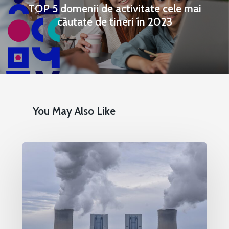
IMM
TOP 5 domenii de activitate cele mai
daniel.apostol@me.
căutate de tineri în 2023
Redresare vs. Lichidar
Fiscalitate pentru o 
Durabilă
Martie 2016
Agribusiness
Decembrie 2015
Energia
You May Also Like
Mai 2015
Construcții și Infrastr
pentru o Românie Dur
Martie 2015