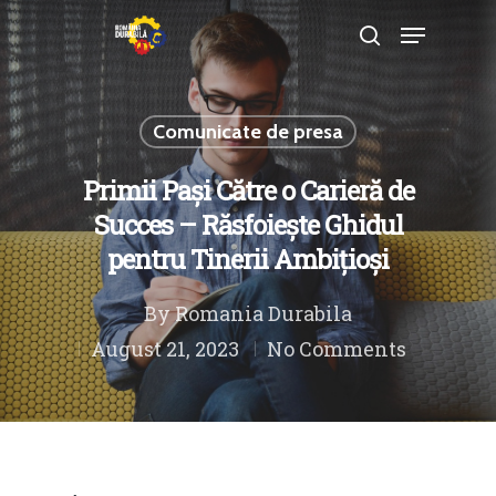
Comunicate de presa
Hit enter to search or ESC to close
Primii Pași Către o Carieră de
Succes – Răsfoiește Ghidul
pentru Tinerii Ambițioși
By
Romania Durabila
August 21, 2023
No Comments