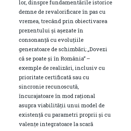
lor, dinspre fundamentările istorice
Fiscalitate pentru o 
demne de revalorificare în pas cu
Durabilă
vremea, trecând prin obiectivarea
Martie 2016
Agribusiness
prezentului și așezate în
Decembrie 2015
Energia
consonanță cu evoluțiile
generatoare de schimbări; „Dovezi
Mai 2015
Construcții și Infrastr
că se poate și în România” –
pentru o Românie Dur
Martie 2015
exemple de realizări, inclusiv cu
prioritate certificată sau cu
sincronie recunoscută,
încurajatoare în mod rațional
asupra viabilității unui model de
existență cu parametri proprii și cu
valențe integratoare la scară