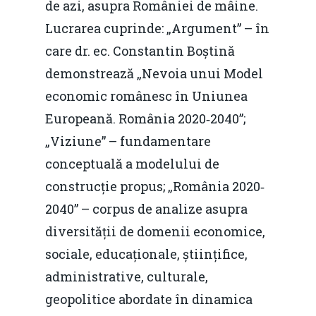
de azi, asupra României de mâine.
Lucrarea cuprinde: „Argument” – în
Video
Modelul economic ro
care dr. ec. Constantin Boștină
România – orizont 2040
EM360 Talk
Marea Neagră în Nou
demonstrează „Nevoia unui Model
resurselor naturale
economie
Contact
economic românesc în Uniunea
Piaţa gazelor naturale:
Politici Europene în N
Europeană. România 2020‐2040”;
Burse pentru jurna
predictibilitate, liberal
Economie
„Viziune” – fundamentare
concurenţă.
conceptuală a modelului de
Video Forum Marea N
Contact
Soluții de consultanță
construcție propus; „România 2020‐
Piața gazelor naturale:
Daniel Apostol
IMM
2040” – corpus de analize asupra
predictibilitate, liberal
diversității de domenii economice,
Rolul băncilor în finan
concurență.
Email:
sociale, educaționale, științifice,
IMM
daniel.apostol@me.
administrative, culturale,
Redresare vs. Lichidar
geopolitice abordate în dinamica