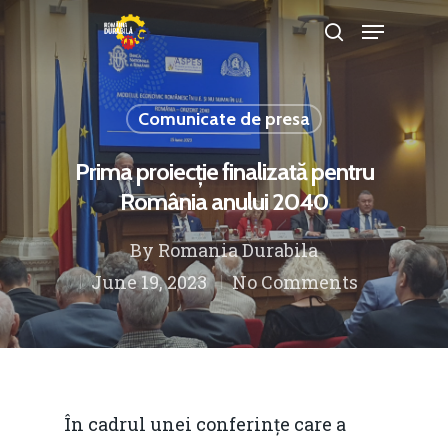
Comunicate de presa
Hit enter to search or ESC to close
Prima proiecție finalizată pentru
România anului 2040
By
Romania Durabila
June 19, 2023
No Comments
În cadrul unei conferințe care a