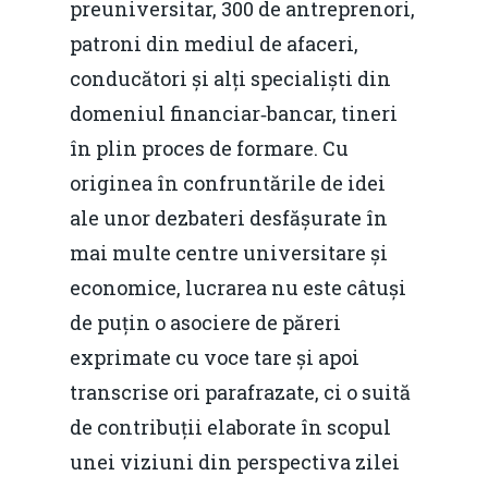
preuniversitar, 300 de antreprenori,
patroni din mediul de afaceri,
conducători și alți specialiști din
domeniul financiar‐bancar, tineri
în plin proces de formare. Cu
originea în confruntările de idei
ale unor dezbateri desfășurate în
mai multe centre universitare și
economice, lucrarea nu este câtuși
Home
de puțin o asociere de păreri
Noutăți
exprimate cu voce tare și apoi
Despre
transcrise ori parafrazate, ci o suită
de contribuții elaborate în scopul
Evenimente
unei viziuni din perspectiva zilei
Foto