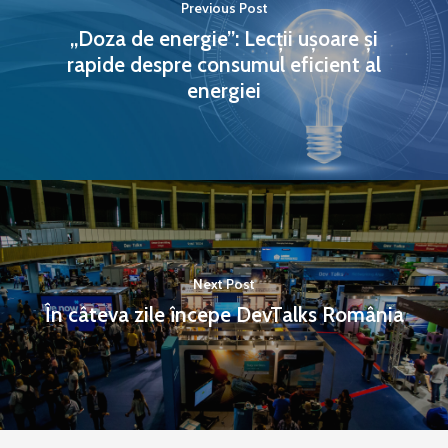
Previous Post
„Doza de energie”: Lecții ușoare și
rapide despre consumul eficient al
energiei
Next Post
În câteva zile începe DevTalks România