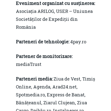
concurenţă.
Eveniment organizat cu susținerea:
Video Forum Marea N
Asociația ARILOG, USER – Uniunea
Contact
Soluții de consultanță
Societăților de Expediții din
Piața gazelor naturale:
Daniel Apostol
IMM
România
predictibilitate, liberal
Rolul băncilor în finan
concurență.
Email:
IMM
Parteneri de tehnologie:
4pay.ro
daniel.apostol@me.
Redresare vs. Lichidar
Partener de monitorizare:
Fiscalitate pentru o 
mediaTrust
Durabilă
Parteneri media:
Ziua de Vest, Timiș
Martie 2016
Agribusiness
Online, Agenda, Arad24.net,
Decembrie 2015
Energia
Spotmedia.ro, Express de Banat,
Bănățeanul, Ziarul Clujean, Ziua
Mai 2015
Construcții și Infrastr
Cargo, Daibău.ro, Instalnews.ro,