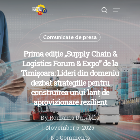
Comunicate de presa
Hit enter to search or ESC to close
Prima ediție „Supply Chain &
Logistics Forum & Expo” de la
Timișoara: Lideri din domeniu
dezbat strategiile pentru
construirea unui lanț de
aprovizionare rezilient
By
Romania Durabila
November 6, 2025
No Comments