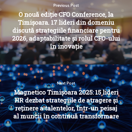
Previous Post
O nouă ediție CFO Conference, la
Timișoara. 17 lideri din domeniu
discută strategiile financiare pentru
2026, adaptabilitate și rolul CFO-ului
în inovație
Next Post
Magnetico Timișoara 2025: 15 lideri
HR dezbat strategiile de atragere și
reținere a talentelor, într-un peisaj
al muncii în continuă transformare