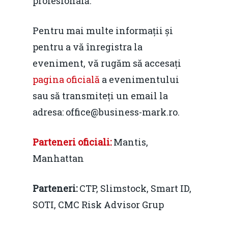
profesională.
Pentru mai multe informații și
Home
pentru a vă înregistra la
Noutăți
eveniment, vă rugăm să accesați
Despre
pagina oficială
a evenimentului
sau să transmiteți un email la
Evenimente
adresa: office@business-mark.ro.
Foto
Parteneri
oficiali:
Mantis,
Video
Modelul economic ro
Manhattan
România – orizont 2040
EM360 Talk
Marea Neagră în Nou
resurselor naturale
economie
Parteneri:
CTP, Slimstock, Smart ID,
Contact
Piaţa gazelor naturale:
SOTI, CMC Risk Advisor Grup
Politici Europene în N
Burse pentru jurna
predictibilitate, liberal
Economie