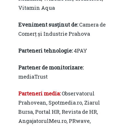
Video Forum Marea N
Contact
Vitamin Aqua
Soluții de consultanță
Piața gazelor naturale:
Daniel Apostol
IMM
predictibilitate, liberal
Eveniment susținut de:
Camera de
Rolul băncilor în finan
concurență.
Comerț și Industrie Prahova
Email:
IMM
daniel.apostol@me.
Parteneri tehnologie:
4PAY
Redresare vs. Lichidar
Fiscalitate pentru o 
Partener de monitorizare:
Durabilă
mediaTrust
Martie 2016
Agribusiness
Parteneri media:
Observatorul
Decembrie 2015
Energia
Prahovean, Spotmedia.ro, Ziarul
Mai 2015
Construcții și Infrastr
Bursa, Portal HR, Revista de HR,
pentru o Românie Dur
AngajatorulMeu.ro, PRwave,
Martie 2015