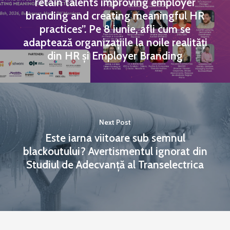
retain talents improving employer
branding and creating meaningful HR
practices”. Pe 8 iunie, afli cum se
adaptează organizațiile la noile realități
din HR și Employer Branding
Next Post
Este iarna viitoare sub semnul
blackoutului? Avertismentul ignorat din
Studiul de Adecvanță al Transelectrica