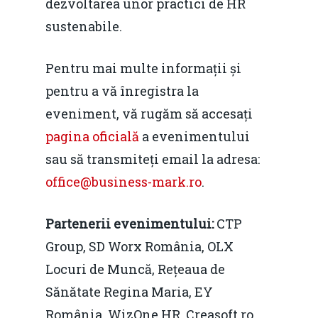
dezvoltarea unor practici de HR
Home
sustenabile.
Noutăți
Pentru mai multe informații și
Despre
pentru a vă înregistra la
eveniment, vă rugăm să accesați
Evenimente
pagina oficială
a evenimentului
Foto
sau să transmiteți email la adresa:
Video
office@business-mark.ro
.
Modelul economic ro
România – orizont 2040
EM360 Talk
Marea Neagră în Nou
Partenerii evenimentului:
CTP
resurselor naturale
economie
Contact
Group, SD Worx România, OLX
Piaţa gazelor naturale:
Locuri de Muncă, Rețeaua de
Politici Europene în N
Burse pentru jurna
predictibilitate, liberal
Sănătate Regina Maria, EY
Economie
concurenţă.
România, WizOne HR, Creasoft.ro,