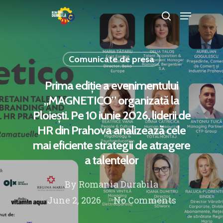
Comunicate de presa
Hit enter to search or ESC to close
Prima ediție a evenimentului
„MAGNETICO” organizată la
Ploiești. Pe 10 iunie 2026, liderii de
HR din Prahova analizează cele
mai eficiente strategii de atragere
a talentelor
By
Romania Durabila
June 2, 2026
No Comments