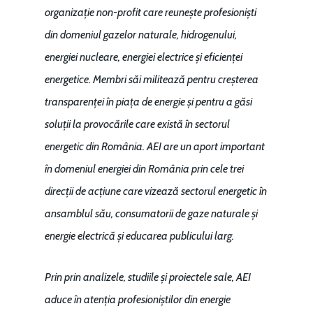
organizație non-profit care reunește profesioniști
din domeniul gazelor naturale, hidrogenului,
Home
energiei nucleare, energiei electrice și eficienței
Noutăți
energetice. Membri săi militează pentru creșterea
transparenței în piața de energie și pentru a găsi
Despre
soluții la provocările care există în sectorul
Evenimente
energetic din România. AEI are un aport important
în domeniul energiei din România prin cele trei
Foto
direcții de acțiune care vizează sectorul energetic în
Video
Modelul economic ro
ansamblul său, consumatorii de gaze naturale și
România – orizont 2040
EM360 Talk
Marea Neagră în Nou
energie electrică și educarea publicului larg.
resurselor naturale
economie
Contact
Prin
prin analizele, studiile și proiectele sale, AEI
Piaţa gazelor naturale:
Politici Europene în N
Burse pentru jurna
aduce în atenția profesioniștilor din energie
predictibilitate, liberal
Economie