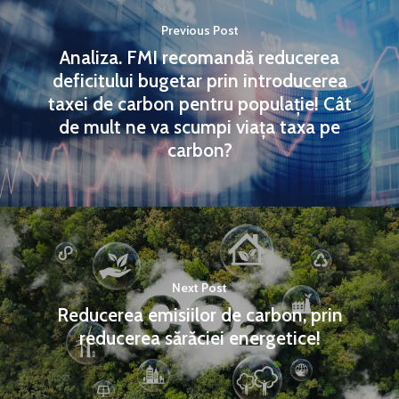
Previous Post
Analiza. FMI recomandă reducerea
deficitului bugetar prin introducerea
taxei de carbon pentru populație! Cât
de mult ne va scumpi viața taxa pe
carbon?
Next Post
Reducerea emisiilor de carbon, prin
reducerea sărăciei energetice!