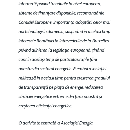
informații privind trendurile la nivel european,
concurenţă.
Video Forum Marea N
sisteme de finanțare disponibile, recomandările
Contact
Soluții de consultanță
Comisiei Europene, importanța adoptării celor mai
Piața gazelor naturale:
Daniel Apostol
IMM
noi tehnologii în domeniu, susținând în același timp
predictibilitate, liberal
Rolul băncilor în finan
interesele României la întrevederile de la Bruxelles
concurență.
Email:
IMM
privind alinierea la legislația europeană, ținând
daniel.apostol@me.
cont în același timp de particularitățile țării
Redresare vs. Lichidar
noastre din sectorul energetic. Membrii asociației
Fiscalitate pentru o 
militează în același timp pentru creșterea gradului
Durabilă
de transparență pe piața de energie, reducerea
Martie 2016
sărăciei energetice extreme din țara noastră și
Agribusiness
creșterea eficienței energetice.
Decembrie 2015
Energia
Mai 2015
Construcții și Infrastr
O activitate centrală a Asociației Energia