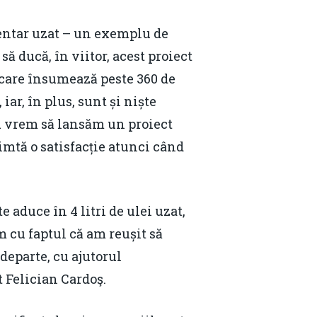
Email:
daniel.apostol@me.com
mentar uzat – un exemplu de
 ducă, în viitor, acest proiect
, care însumează peste 360 de
ar, în plus, sunt și niște
 nu vrem să lansăm un proiect
 simtă o satisfacție atunci când
 aduce în 4 litri de ulei uzat,
 cu faptul că am reușit să
departe, cu ajutorul
t Felician Cardoş.