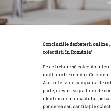
Concluziile dezbaterii online 
colectării în România”
De ce trebuie să colectăm uleiu
mulți dintre români: Ce putem f
Aici intervine campania de info
parte, creșterea gradului de con
Hit enter to search or ESC to close
identificarea impactului pe car
ponderea sau cantitățile colect