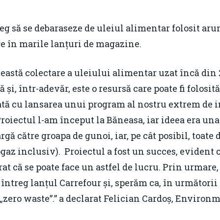
eg să se debaraseze de uleiul alimentar folosit aru
are în marile lanțuri de magazine.
astă colectare a uleiului alimentar uzat încă din 
ă și, într-adevăr, este o resursă care poate fi folosit
ată cu lansarea unui program al nostru extrem de i
roiectul l-am început la Băneasa, iar ideea era un
gă către groapa de gunoi, iar, pe cât posibil, toate 
iogaz inclusiv). Proiectul a fost un succes, evident 
at că se poate face un astfel de lucru. Prin urmare
întreg lanțul Carrefour și, sperăm ca, în următorii
zero waste”.” a declarat Felician Cardoș, Environ