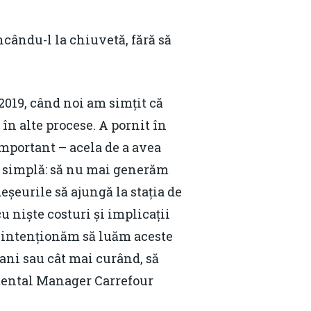
ncându-l la chiuvetă, fără să
2019, când noi am simțit că
ă în alte procese. A pornit în
mportant – acela de a avea
a simplă: să nu mai generăm
deșeurile să ajungă la stația de
cu niște costuri și implicații
, intenționăm să luăm aceste
Contact
 ani sau cât mai curând, să
Daniel Apostol
mental Manager Carrefour