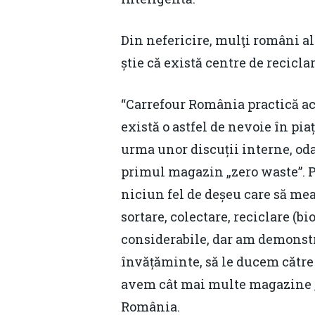
Din nefericire, mulţi români al
știe că există centre de recicl
“Carrefour România practică ace
există o astfel de nevoie în piaț
urma unor discuții interne, od
primul magazin „zero waste”. P
niciun fel de deșeu care să mear
sortare, colectare, reciclare (b
considerabile, dar am demonstr
învățăminte, să le ducem către 
avem cât mai multe magazine „
România.