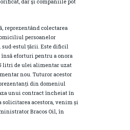
orificat, dar şi companiile pot
ă, reprezentând colectarea
 domiciliul persoanelor
sud-estul țării. Este dificil
însă eforturi pentru a onora
 litri de ulei alimentar uzat
limentar nou. Tuturor acestor
 reprezentanți din domeniul
aza unui contract încheiat în
 solicitarea acestora, venim și
ministrator Bracos Oil, în