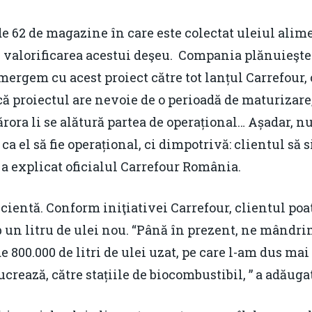
 de 62 de magazine în care este colectat uleiul ali
valorificarea acestui deşeu. Compania plănuieşte să
 mergem cu acest proiect către tot lanțul Carrefour
 proiectul are nevoie de o perioadă de maturizare, i
 cărora li se alătură partea de operațional… Așadar,
 ca el să fie operațional, ci dimpotrivă: clientul să
” a explicat oficialul Carrefour România.
ientă. Conform iniţiativei Carrefour, clientul poate
 un litru de ulei nou. “Până în prezent, ne mândrim
800.000 de litri de ulei uzat, pe care l-am dus mai 
ucrează, către stațiile de biocombustibil, ” a adăuga