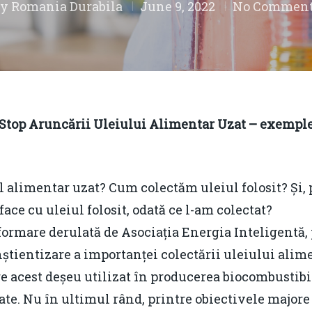
By
Romania Durabila
June 9, 2022
No Commen
„Stop Aruncării Uleiului Alimentar Uzat – exemple
l alimentar uzat? Cum colectăm uleiul folosit? Și,
ace cu uleiul folosit, odată ce l-am colectat?
rmare derulată de Asociația Energia Inteligentă, p
știentizare a importanței colectării uleiului alimen
e acest deșeu utilizat în producerea biocombustibili
ate. Nu în ultimul rând, printre obiectivele majore