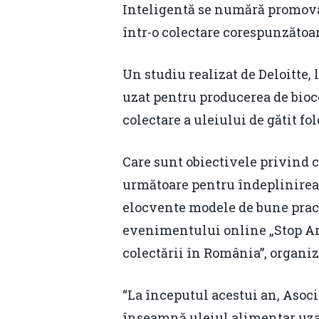
Inteligentă se numără promovare
într-o colectare corespunzătoare
Un studiu realizat de Deloitte,
uzat pentru producerea de bioc
colectare a uleiului de gătit fo
Care sunt obiectivele privind 
următoare pentru îndeplinirea n
elocvente modele de bune pract
evenimentului online „Stop Ar
colectării în România”, organiz
“La începutul acestui an, Asoci
înseamnă uleiul alimentar uzat