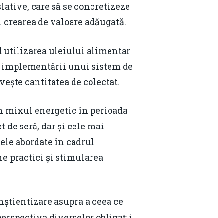
lative, care să se concretizeze
în crearea de valoare adăugată.
nd utilizarea uleiului alimentar
l implementării unui sistem de
ivește cantitatea de colectat.
n mixul energetic în perioada
 de seră, dar și cele mai
ele abordate în cadrul
 practici și stimularea
nștientizare asupra a ceea ce
erspectiva diverselor obligații