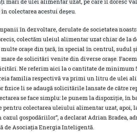
i mari de ulei alimentar uzat, pe care îl doresc val
 în colectarea acestui deşeu.
panii în dezvoltare, derulate de societatea noastr
 precis, colectăm uleiul alimentar uzat chiar de la
ulte orașe din țară, în special în centrul, sudul și 
mare de solicitări venite din diverse orașe. Facem 
icitări. Ne referim aici la o cantitate de minimum 5
eia familia respectivă va primi un litru de ulei a
or fizice li se adaugă solicitările lansate de către
tarea se face simplu: le punem la dispoziție, în b
 pentru colectarea uleiului alimentar uzat, apoi, la
n cazul gospodăriilor”, a declarat Adrian Bradea, ad
tă de Asociația Energia Inteligentă.