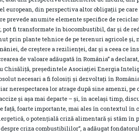
l european, din perspectiva altor obligații pe care
re prevede anumite elemente specifice de reciclare
, pot fi transformate în biocombustibil, dar și de red
nut prin plante tehnice de pe terenuri agricole și, 
âniei, de creștere a rezilienței, dar și a ceea ce 
earea de valoare adăugată în România” a declarat,
Chisăliță, președintele Asociației Energia Inteli
solut necesari a fi folosiți și dezvoltați în România
 iar nerespectarea lor atrage după sine amenzi, pe ca
accize și așa mai departe – și, în același timp, dis
față, foarte importante, mai ales în contextul în 
nergetică, o potențială criză alimentară și stăm în
despre criza combustibililor”, a adăugat fondatoru