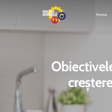
Home
Obiectivel
creșter