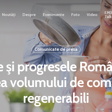
EM
Noutăți
Despre
Evenimente
Foto
Video
Talk
Comunicate de presa
e şi progresele Româ
ea volumului de comb
regenerabili