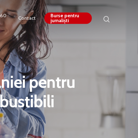
360
Burse pentru
Contact
jurnaliști
niei pentru
ustibili