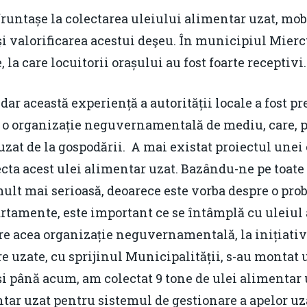
 fruntașe la colectarea uleiului alimentar uzat, mo
i valorificarea acestui deşeu. În municipiul Mierc
 la care locuitorii orașului au fost foarte receptivi.
 dar această experiență a autorității locale a fost p
e o organizație neguvernamentală de mediu, care, p
uzat de la gospodării. A mai existat proiectul unei
cta acest ulei alimentar uzat. Bazându-ne pe toate
mult mai serioasă, deoarece este vorba despre o pro
artamente, este important ce se întâmplă cu uleiul 
tre acea organizație neguvernamentală, la inițiati
e uzate, cu sprijinul Municipalității, s-au montat 
 și până acum, am colectat 9 tone de ulei alimentar
ar uzat pentru sistemul de gestionare a apelor uzat