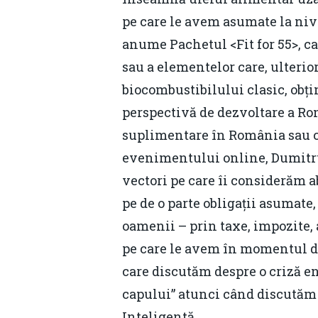
pe care le avem asumate la nive
anume Pachetul <Fit for 55>, ca
sau a elementelor care, ulterior
biocombustibilului clasic, obți
perspectivă de dezvoltare a Rom
suplimentare în România sau cr
evenimentului online, Dumitru 
vectori pe care îi considerăm ab
pe de o parte obligații asumate,
oamenii – prin taxe, impozite, 
pe care le avem în momentul de 
care discutăm despre o criză e
capului” atunci când discutăm 
Inteligentă.