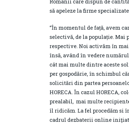
Românii care dispun de cantităț
să apeleze la firme specializate
“În momentul de față, avem cam
selectivă, de la populație. Mai
respective. Noi activăm în mai m
însă, având în vedere numărul 
cât mai multe dintre aceste sol
per gospodărie, în schimbul căr
solicitări din partea persoanel
HORECA. În cazul HORECA, colec
prealabil, mai multe recipiente
îl ridicăm. La fel procedăm si î
cadrul dezbaterii online iniţia