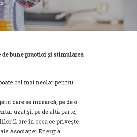
ts
 de bune practici și stimularea
 poate cel mai neclar pentru
rin care se încearcă, pe de o
tar uzat şi, pe de altă parte,
lor îl are în ceea ce privește
 ale Asociației Energia