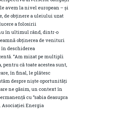
 le avem la nivel european – și
, de obținere a uleiului uzat
ucere a folosirii
nu în ultimul rând, dintr-o
înseamnă obținerea de venituri
 în deschiderea
gentă. “Am mizat pe multipli
, pentru că toate acestea sunt,
re, în final, le plătesc
cutăm despre niște oportunități
care ne găsim, un context în
 permanență cu “sabia deasupra
l Asociației Energia