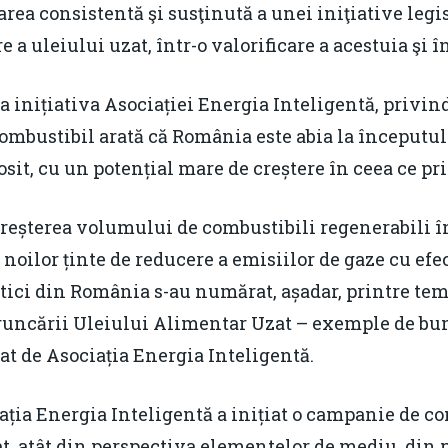
a consistentă şi susţinută a unei iniţiative legis
 a uleiului uzat, într-o valorificare a acestuia şi 
 la inițiativa Asociației Energia Inteligentă, privi
ombustibil arată că România este abia la începutu
losit, cu un potențial mare de creștere în ceea ce pr
creșterea volumului de combustibili regenerabili î
oilor ținte de reducere a emisiilor de gaze cu efect
ici din România s-au numărat, așadar, printre tem
uncării Uleiului Alimentar Uzat – exemple de bune
at de Asociația Energia Inteligentă.
ația Energia Inteligentă a inițiat o campanie de co
, atât din perspectiva elementelor de mediu, din p