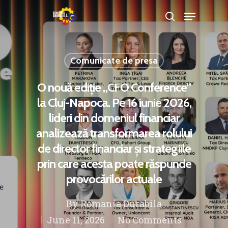
Comunicate de presa
Hit enter to search or ESC to close
O nouă ediție „CFO Conference”
la Cluj-Napoca. Pe 16 iunie 2026,
lideri din domeniul financiar
analizează transformarea rolului
de director financiar și strategiile
prin care acesta poate răspunde
provocărilor actuale
By
Romania Durabila
June 11, 2026
No Comments