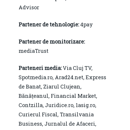
Video
Modelul economic ro
Advisor
România – orizont 2040
EM360 Talk
Marea Neagră în Nou
resurselor naturale
economie
Partener de tehnologie:
4pay
Contact
Piaţa gazelor naturale:
Politici Europene în N
Burse pentru jurna
Partener de monitorizare:
predictibilitate, liberal
Economie
mediaTrust
concurenţă.
Video Forum Marea N
Contact
Soluții de consultanță
Parteneri media:
Via Cluj TV,
Piața gazelor naturale:
Daniel Apostol
IMM
Spotmedia.ro, Arad24.net, Express
predictibilitate, liberal
de Banat, Ziarul Clujean,
Rolul băncilor în finan
concurență.
Email:
Bănățeanul, Financial Market,
IMM
daniel.apostol@me.
Contzilla, Juridice.ro, 1asig.ro,
Redresare vs. Lichidar
Curierul Fiscal, Transilvania
Fiscalitate pentru o 
Business, Jurnalul de Afaceri,