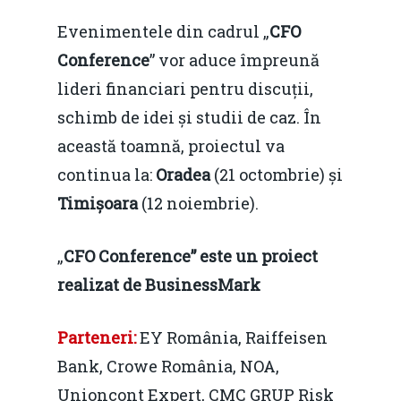
Evenimentele din cadrul „
CFO
Conference
” vor aduce împreună
lideri financiari pentru discuții,
schimb de idei și studii de caz. În
această toamnă, proiectul va
continua la:
Oradea
(21 octombrie) și
Timișoara
(12 noiembrie).
Home
Noutăți
„
CFO Conference” este un proiect
realizat de BusinessMark
Despre
Evenimente
Parteneri:
EY România, Raiffeisen
Foto
Bank, Crowe România, NOA,
Unioncont Expert, CMC GRUP Risk