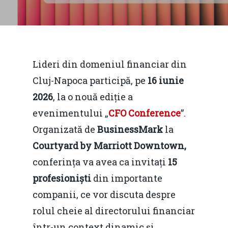
Lideri din domeniul financiar din
Cluj-Napoca participă, pe
16 iunie
2026
, la o nouă ediție a
evenimentului „
CFO Conference
”.
Organizată de
BusinessMark
la
Courtyard by Marriott Downtown,
conferința va avea ca invitați
15
profesioniști
din importante
companii, ce vor discuta despre
rolul cheie al directorului financiar
într-un context dinamic și