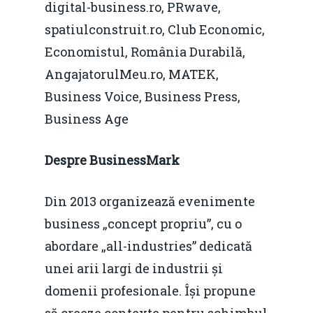
Durabilă
digital-business.ro, PRwave,
spatiulconstruit.ro, Club Economic,
Martie 2016
Agribusiness
Economistul, România Durabilă,
Decembrie 2015
Energia
AngajatorulMeu.ro, MATEK,
Mai 2015
Construcții și Infrastr
Business Voice, Business Press,
pentru o Românie Dur
Business Age
Martie 2015
Despre BusinessMark
Din 2013 organizează evenimente
business „concept propriu”, cu o
abordare „all-industries” dedicată
unei arii largi de industrii și
domenii profesionale. Își propune