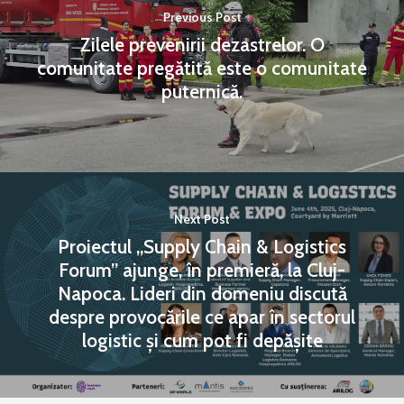
Previous Post
Zilele prevenirii dezastrelor. O
comunitate pregătită este o comunitate
puternică.
Next Post
Proiectul „Supply Chain & Logistics
Forum” ajunge, în premieră, la Cluj-
Napoca. Lideri din domeniu discută
despre provocările ce apar în sectorul
logistic și cum pot fi depășite