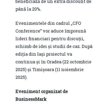
beneficiază de un extra discount de
Fiscalitate pentru o 
până la 20%.
Durabilă
Martie 2016
Agribusiness
Evenimentele din cadrul „CFO
Conference” vor aduce împreună
Decembrie 2015
Energia
lideri financiari pentru discuții,
Mai 2015
Construcții și Infrastr
schimb de idei și studii de caz. După
pentru o Românie Dur
Martie 2015
ediția din Iași proiectul va
continua și în Oradea (22 octombrie
2025) și Timișoara (11 noiembrie
2025).
Eveniment organizat de
BusinessMark