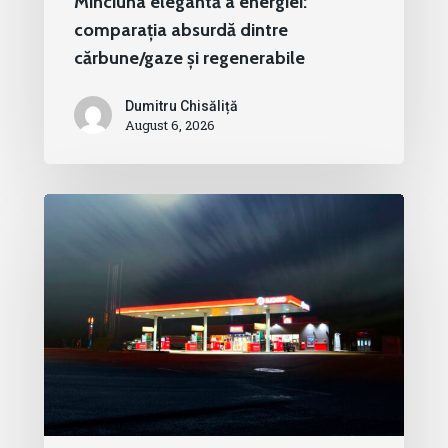
Minciuna elegantă a energiei:
comparația absurdă dintre
cărbune/gaze și regenerabile
Dumitru Chisăliță
August 6, 2026