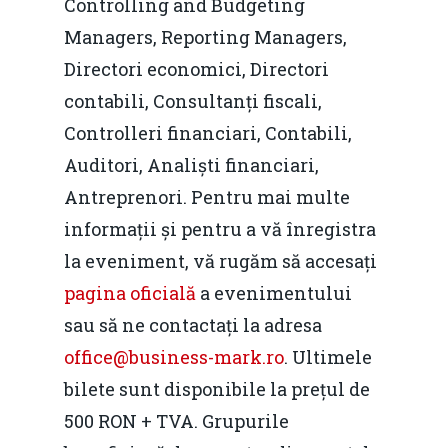
Foto
Controlling and Budgeting
Managers, Reporting Managers,
Video
Modelul economic ro
Directori economici, Directori
România – orizont 2040
EM360 Talk
Marea Neagră în Nou
contabili, Consultanți fiscali,
resurselor naturale
economie
Controlleri financiari, Contabili,
Contact
Piaţa gazelor naturale:
Auditori, Analiști financiari,
Politici Europene în N
Burse pentru jurna
predictibilitate, liberal
Antreprenori. Pentru mai multe
Economie
concurenţă.
informații și pentru a vă înregistra
Video Forum Marea N
la eveniment, vă rugăm să accesați
Contact
Soluții de consultanță
Piața gazelor naturale:
pagina oficială
a evenimentului
Daniel Apostol
IMM
predictibilitate, liberal
sau să ne contactați la adresa
Rolul băncilor în finan
concurență.
office@business-mark.ro
Email:
. Ultimele
IMM
bilete sunt disponibile la prețul de
daniel.apostol@me.
Redresare vs. Lichidar
500 RON + TVA. Grupurile