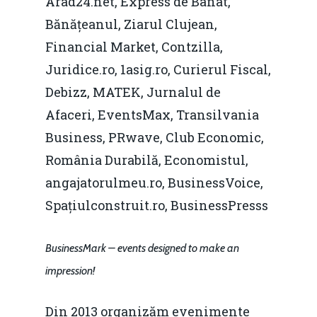
Arad24.net, Express de Banat,
Bănățeanul, Ziarul Clujean,
Financial Market, Contzilla,
Juridice.ro, 1asig.ro, Curierul Fiscal,
Debizz, MATEK, Jurnalul de
Afaceri, EventsMax, Transilvania
Business, PRwave, Club Economic,
România Durabilă, Economistul,
angajatorulmeu.ro, BusinessVoice,
Spațiulconstruit.ro, BusinessPresss
BusinessMark – events designed to make an
impression!
Din 2013 organizăm evenimente