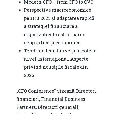
Modern CFO – from CFO to CVO
Perspective macroeconomice
pentru 2025 și adaptarea rapidă
a strategiei financiare a
organizației la schimbările
geopolitice și economice
Tendințe legislative și fiscale la
nivel internațional. Aspecte
privind noutățile fiscale din
Home
2025
Noutăți
„CFO Conference” vizează: Directori
Despre
financiari, Financial Business
Evenimente
Partners, Directori generali,