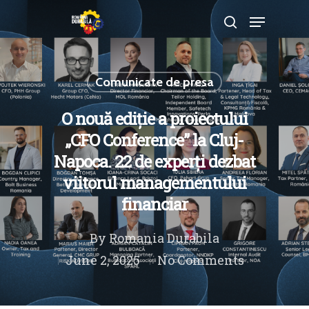
Comunicate de presa
Hit enter to search or ESC to close
O nouă ediție a proiectului
„CFO Conference” la Cluj-
Napoca. 22 de experți dezbat
viitorul managementului
financiar
By
Romania Durabila
June 2, 2025
No Comments