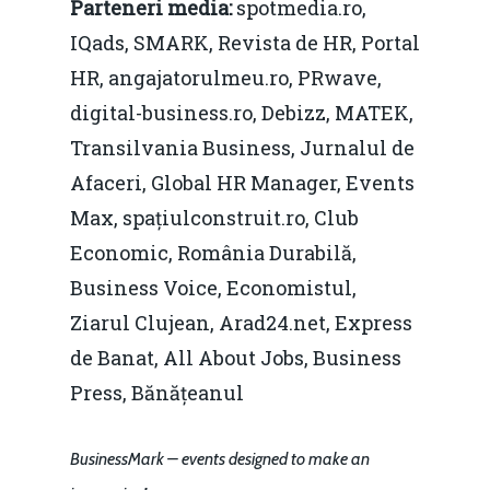
Parteneri media:
spotmedia.ro,
pentru o Românie Dur
Martie 2015
IQads, SMARK, Revista de HR, Portal
HR, angajatorulmeu.ro, PRwave,
digital-business.ro, Debizz, MATEK,
Transilvania Business, Jurnalul de
Afaceri, Global HR Manager, Events
Max, spațiulconstruit.ro, Club
Economic, România Durabilă,
Business Voice, Economistul,
Ziarul Clujean, Arad24.net, Express
de Banat, All About Jobs, Business
Press, Bănățeanul
BusinessMark – events designed to make an