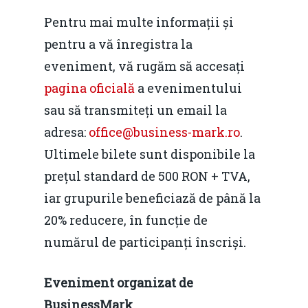
Pentru mai multe informații și
pentru a vă înregistra la
Home
eveniment, vă rugăm să accesați
pagina oficială
a evenimentului
Noutăți
sau să transmiteți un email la
Despre
adresa:
office@business-mark.ro
.
Evenimente
Ultimele bilete sunt disponibile la
prețul standard de 500 RON + TVA,
Foto
iar grupurile beneficiază de până la
Video
Modelul economic ro
20% reducere, în funcție de
România – orizont 2040
EM360 Talk
numărul de participanți înscriși.
Marea Neagră în Nou
resurselor naturale
economie
Contact
Eveniment organizat de
Piaţa gazelor naturale:
Politici Europene în N
Burse pentru jurna
BusinessMark