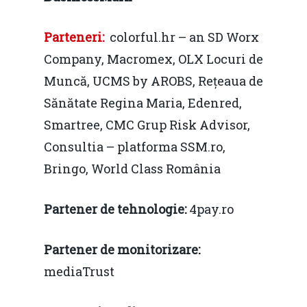
predictibilitate, liberal
Economie
concurenţă.
Parteneri
:
colorful.hr – an SD Worx
Video Forum Marea N
Contact
Soluții de consultanță
Company, Macromex, OLX Locuri de
Piața gazelor naturale:
Daniel Apostol
IMM
Muncă, UCMS by AROBS, Rețeaua de
predictibilitate, liberal
Sănătate Regina Maria, Edenred,
Rolul băncilor în finan
concurență.
Email:
Smartree, CMC Grup Risk Advisor,
IMM
daniel.apostol@me.
Consultia – platforma SSM.ro,
Redresare vs. Lichidar
Bringo, World Class România
Fiscalitate pentru o 
Partener de tehnologie:
4pay.ro
Durabilă
Martie 2016
Agribusiness
Partener de monitorizare:
Decembrie 2015
Energia
mediaTrust
Mai 2015
Construcții și Infrastr