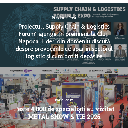
Previous Post
Proiectul „Supply Chain & Logistics
Forum” ajunge, în premieră, la Cluj-
Napoca. Lideri din domeniu discută
despre provocările ce apar în sectorul
logistic și cum pot fi depășite
Next Post
Peste 4.000 de specialiști au vizitat
METAL SHOW & TIB 2025