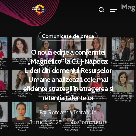
Comunicate de presa
Hit enter to search or ESC to close
O nouă ediție a conferinței
„Magnetico” la Cluj-Napoca:
Lideri din domeniul Resurselor
Umane analizează cele mai
eficiente strategii în atragerea și
retenția talentelor
By
Romania Durabila
June 2, 2025
No Comments