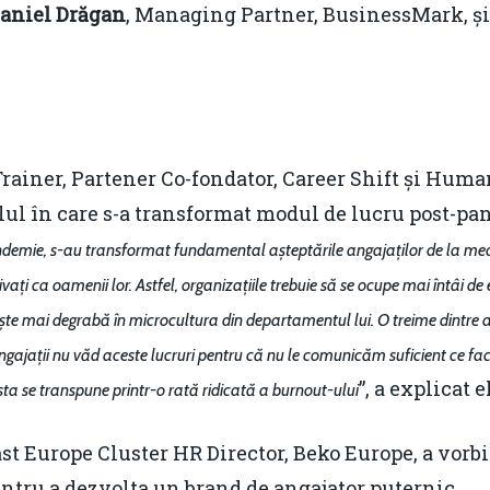
aniel Drăgan
, Managing Partner, BusinessMark, și 
Trainer, Partener Co-fondator, Career Shift și Huma
lul în care s-a transformat modul de lucru post-pa
ndemie, s-au transformat fundamental așteptările angajaților de la med
vați ca oamenii lor. Astfel, organizațiile trebuie să se ocupe mai întâi de 
ște mai degrabă în microcultura din departamentul lui. O treime dintre 
angajații nu văd aceste lucruri pentru că nu le comunicăm suficient ce fac
”, a explicat el
 asta se transpune printr-o rată ridicată a burnout-ului
ast Europe Cluster HR Director, Beko Europe, a vorb
entru a dezvolta un brand de angajator puternic.