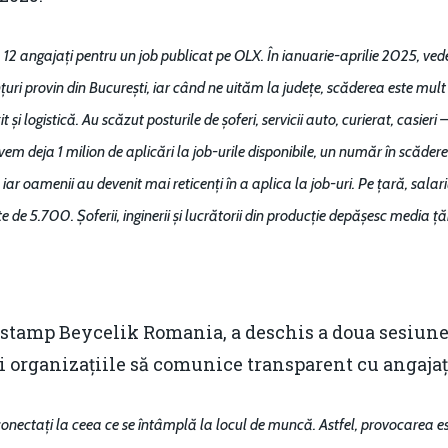
12 angajați pentru un job publicat pe OLX. În ianuarie-aprilie 2025, ved
țuri provin din București, iar când ne uităm la județe, scăderea este mul
 și logistică. Au scăzut posturile de șoferi, servicii auto, curierat, casieri
vem deja 1 milion de aplicări la job-urile disponibile, un număr în scăder
 iar oamenii au devenit mai reticenți în a aplica la job-uri. Pe țară, sal
e de 5.700. Șoferii, inginerii și lucrătorii din producție depășesc media țăr
estamp Beycelik Romania, a deschis a doua sesiun
i organizațiile să comunice transparent cu angajaț
conectați la ceea ce se întâmplă la locul de muncă. Astfel, provocarea es