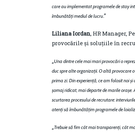
care au implementat programele de stay inter
.”
îmbunătăți mediul de lucru
Liliana Iordan
, HR Manager, Pe
provocările și soluțiile în recru
„
Una dintre cele mai mari provocări o repre
duc spre alte organizații. O altă provocare o
prima zi. Din experiență, ce am folosit noi ș
șomaj ridicat, mai departe de marile orașe. 
scurtarea procesului de recrutare: interviuril
atenți să îmbunătățim programele de loializ
„
Trebuie să fim cât mai transparenți, cât ma