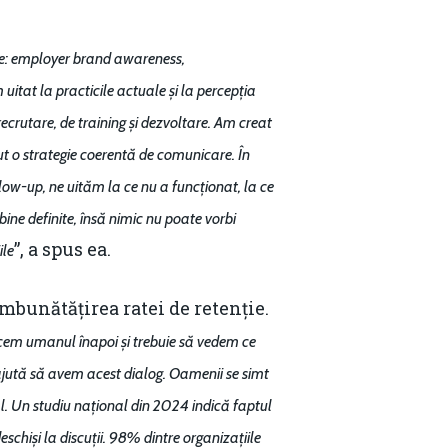
le: employer brand awareness,
uitat la practicile actuale și la percepția
recrutare, de training și dezvoltare. Am creat
ut o strategie coerentă de comunicare. În
ow-up, ne uităm la ce nu a funcționat, la ce
ine definite, însă nimic nu poate vorbi
”, a spus ea.
ile
îmbunătățirea ratei de retenție.
cem umanul înapoi și trebuie să vedem ce
ajută să avem acest dialog. Oamenii se simt
al. Un studiu național din 2024 indică faptul
chiși la discuții. 98% dintre organizațiile