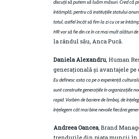
discuții să putem să luăm măsuri. Cred că p
întâmplă, pentru că instituțiile statului anu
totul, astfel încât să fim la zi cu ce se înt
HR vor să fie din ce în ce mai mult alături de
la rândul său, Anca Pucă.
Daniela Alexandru
, Human Res
generațională și avantajele pe c
Eu definesc asta ca pe o experiență cultural
sunt construite generațiile în organizațiile 
rapid. Vorbim de bariere de limbaj, de înțeleg
înțelegem cât mai bine nevoile fiecărei gene
Andreea Oancea
, Brand Manage
trendurile din piața muncii în 