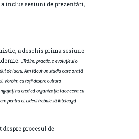
a inclus sesiuni de prezentări,
nistic, a deschis prima sesiune
ndemie. „
Trăim, practic, o evoluție și o
iul de lucru. Am făcut un studiu care arată
el. Vorbim cu toții despre cultura
angajați nu cred că organizația face ceva cu
em pentru ei. Liderii trebuie să înțeleagă
.
it despre procesul de