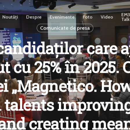
EM
Noutăți
Despre
Evenimente
Foto
Video
Talk
Comunicate de presa
ndidaților care a
ut cu 25% în 2025. 
ei „Magnetico. How 
n talents improvin
and creating mea