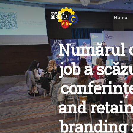
Home
Numărul ca
job a scăz
conferinț
and retai
branding 