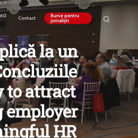
360
Burse pentru
Contact
jurnaliști
plică la un
Concluziile
to attract
g employer
ningful HR