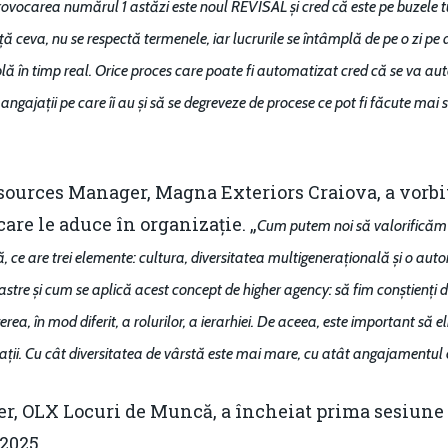
rovocarea numărul 1 astăzi este noul REVISAL și cred că este pe buzele 
nță ceva, nu se respectă termenele, iar lucrurile se întâmplă de pe o zi p
âmplă în timp real. Orice proces care poate fi automatizat cred că se va a
 angajații pe care îi au și să se degreveze de procese ce pot fi făcute mai 
ources Manager, Magna Exteriors Craiova, a vorbit
are le aduce în organizație. „
Cum putem noi să valorificăm
ă, ce are trei elemente: cultura, diversitatea multigenerațională și o au
noastre și cum se aplică acest concept de higher agency: să fim conștienți
erea, în mod diferit, a rolurilor, a ierarhiei. De aceea, este important să 
rații. Cu cât diversitatea de vârstă este mai mare, cu atât angajamentul
r, OLX Locuri de Muncă, a încheiat prima sesiune 
2025.