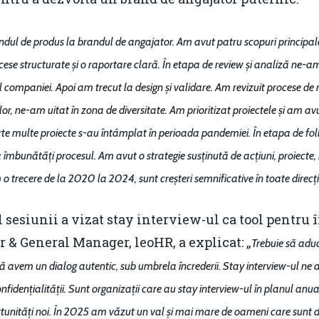
dul de produs la brandul de angajator. Am avut patru scopuri principa
ese structurate și o raportare clară. În etapa de review și analiză ne-am 
rul companiei. Apoi am trecut la design și validare. Am revizuit procese de 
r, ne-am uitat în zona de diversitate. Am prioritizat proiectele și am av
e multe proiecte s-au întâmplat în perioada pandemiei. În etapa de foll
mbunătăți procesul. Am avut o strategie susținută de acțiuni, proiecte, b
 trecere de la 2020 la 2024, sunt creșteri semnificative în toate direcți
l sesiunii a vizat stay interview-ul ca tool pentru 
r & General Manager, leoHR, a explicat: „
Trebuie să adu
avem un dialog autentic, sub umbrela încrederii. Stay interview-ul ne 
fidențialității. Sunt organizații care au stay interview-ul în planul anu
rtunități noi. În 2025 am văzut un val și mai mare de oameni care sunt des