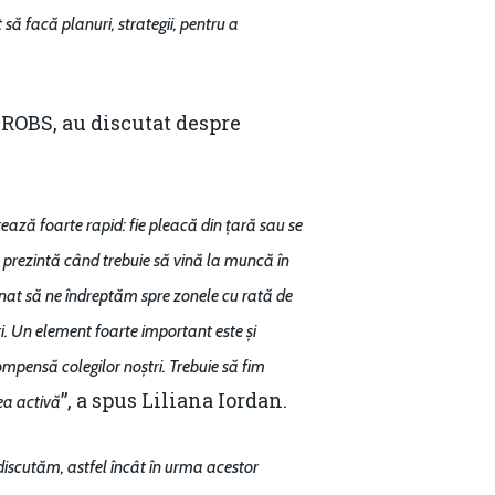
să facă planuri, strategii, pentru a
ROBS, au discutat despre
ază foarte rapid: fie pleacă din țară sau se
se prezintă când trebuie să vină la muncă în
ionat să ne îndreptăm spre zonele cu rată de
i. Un element foarte important este și
compensă colegilor noștri. Trebuie să fim
Contact
”, a spus Liliana Iordan.
ea activă
Daniel Apostol
 discutăm, astfel încât în urma acestor