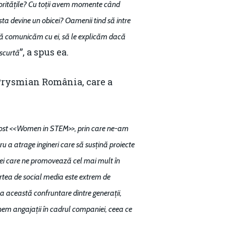
ioritățile? Cu toții avem momente când
ta devine un obicei? Oamenii tind să intre
ă comunicăm cu ei, să le explicăm dacă
”, a spus ea.
 scurtă
 Prysmian România, care a
 fost <<Women in STEM>>, prin care ne-am
 a atrage ingineri care să susțină proiecte
 cei care ne promovează cel mai mult în
Partea de social media este extrem de
a această confruntare dintre generații,
nem angajații în cadrul companiei, ceea ce