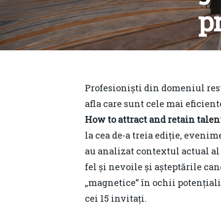
pr
B
Profesioniști din domeniul res
afla care sunt cele mai eficient
How to attract and retain tal
la cea de-a treia ediție, even
au analizat contextul actual al
fel și nevoile și așteptările c
„magnetice” în ochii potențiali
Hit enter to search or ESC to close
cei 15 invitați.