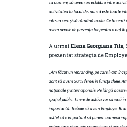
ca oameni, să avem un echilibru între activ
activitatea la locul de muncă este foarte in
într-un cerc și să rămână acolo: Ce facem
avem nevoie de prezența lor pentru o oră în
A urmat
Elena Georgiana Tita
,
prezentat strategia de Employ
„
Am făcut un rebranding, pe care l-am încep
dorit să avem 50% femei în funcții cheie. A
naționale și internaționale. Pe lângă aceste 
spațiul public. Tinerii de astăzi vor să vină
importantă. Trebuie să avem Employer Brandin
astfel că e important să punem oamenii împr
putem face doar prin comunicare și prin desc