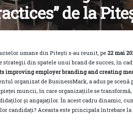
actices” de la Pite
y
Romania Durabila
June 11, 2025
No Commen
urselor umane din Pitești s-au reunit, pe
22 mai 20
e strategii din spatele unui brand de succes, în cad
ents improving employer branding and creating me
imentul organizat de BusinessMark, a adus pe scenă 
 pieței muncii, în care organizațiile se transformă
andidaților și angajaților. În acest cadru dinamic, 
lor candidați? Aceasta este principala întrebare la