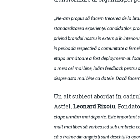
„
Ne-am propus să facem trecerea de la bran
standardizarea experienței candidaților, proc
privind brandul nostru în extern și în interio
în perioada respectivă o comunitate a femeilo
etapa următoare a fost deployment-ul: foart
a mers cel mai bine, luăm feedback pentru a î
despre asta mai bine ca datele. Dacă facem o
Un alt subiect abordat în cadru
Astfel,
Leonard Rizoiu
, Fondato
etape urmăm mai departe. Este important să 
mult mai liberi să vorbească sub umbrela con
că o treime din angajați sunt deschiși la opo