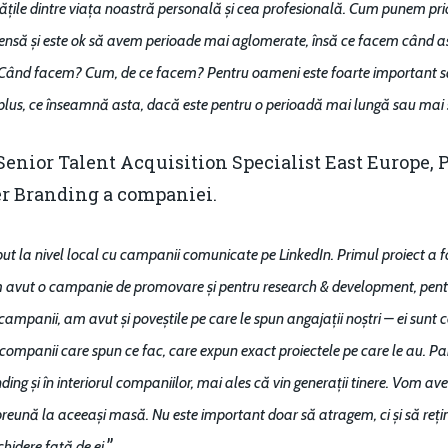
itățile dintre viața noastră personală și cea profesională. Cum punem pr
tensă și este ok să avem perioade mai aglomerate, însă ce facem când as
? Când facem? Cum, de ce facem? Pentru oameni este foarte important s
 plus, ce înseamnă asta, dacă este pentru o perioadă mai lungă sau mai
 Senior Talent Acquisition Specialist East Europe,
er Branding a companiei.
ut la nivel local cu campanii comunicate pe LinkedIn. Primul proiect a
m avut o campanie de promovare și pentru research & development, pentru
campanii, am avut și poveștile pe care le spun angajații noștri – ei sunt
 în companii care spun ce fac, care expun exact proiectele pe care le au. 
g și în interiorul companiilor, mai ales că vin generații tinere. Vom ave
eună la aceeași masă. Nu este important doar să atragem, ci și să reți
.”
hidere față de ei