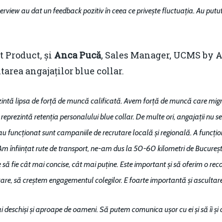
view au dat un feedback pozitiv în ceea ce privește fluctuația. Au putut 
t Product, și
Anca Pucă
, Sales Manager, UCMS by A
tarea angajaților blue collar.
zintă lipsa de forță de muncă calificată. Avem forță de muncă care migre
 reprezintă retenția personalului blue collar. De multe ori, angajații nu 
i au funcționat sunt campaniile de recrutare locală și regională. A funcț
Am înființat rute de transport, ne-am dus la 50-60 kilometri de Bucureșt
e să fie cât mai concise, cât mai puține. Este important și să oferim o re
are, să creștem engagementul colegilor. E foarte importantă și ascultar
i deschiși și aproape de oameni. Să putem comunica ușor cu ei și să îi și