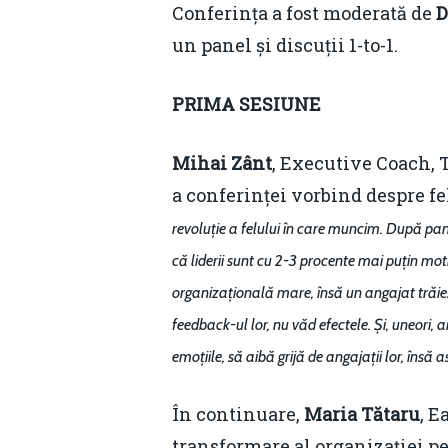
Conferința a fost moderată de
D
un panel și discuții 1-to-1.
PRIMA SESIUNE
Mihai Zânt
, Executive Coach, 
a conferinței vorbind despre fe
revoluție a felului în care muncim. După pa
că liderii sunt cu 2-3 procente mai puțin moti
organizațională mare, însă un angajat trăie
feedback-ul lor, nu văd efectele. Și, uneori, 
emoțiile, să aibă grijă de angajații lor, însă
În continuare,
Maria Tătaru
, E
transformare al organizației p