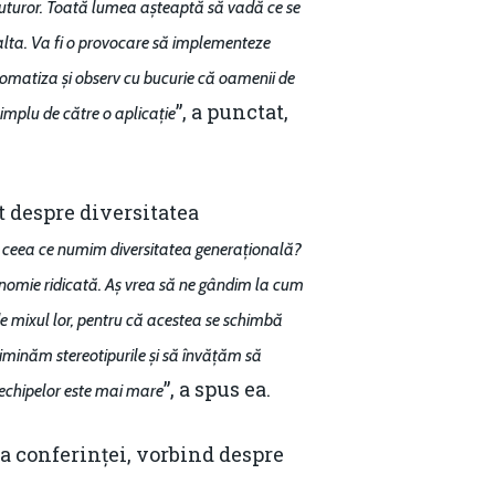
Email:
daniel.apostol@me.com
tuturor. Toată lumea așteaptă să vadă ce se
e alta. Va fi o provocare să implementeze
utomatiza și observ cu bucurie că oamenii de
”, a punctat,
simplu de către o aplicație
 despre diversitatea
 ceea ce numim diversitatea generațională?
tonomie ridicată. Aș vrea să ne gândim la cum
 de mixul lor, pentru că acestea se schimbă
eliminăm stereotipurile și să învățăm să
”, a spus ea.
 echipelor este mai mare
a conferinței, vorbind despre