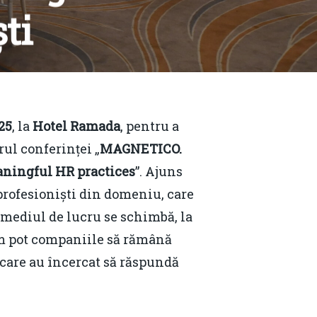
ști
ts
25
, la
Hotel Ramada
, pentru a
rul conferinței „
MAGNETICO.
aningful HR practices
”. Ajuns
profesioniști din domeniu, care
, mediul de lucru se schimbă, la
cum pot companiile să rămână
 care au încercat să răspundă