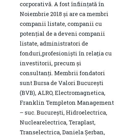
corporativă. A fost înființată în
Rolul băncilor în finan
concurență.
Email:
Noiembrie 2018 și are ca membri
IMM
daniel.apostol@me.
companii listate, companii cu
Redresare vs. Lichidar
potențial de a deveni companii
Fiscalitate pentru o 
listate, administratori de
Durabilă
fonduri,profesioniști în relația cu
investitorii, precum și
Martie 2016
Agribusiness
consultanți. Membrii fondatori
Decembrie 2015
Energia
sunt Bursa de Valori București
Mai 2015
(BVB), ALRO, Electromagnetica,
Construcții și Infrastr
Franklin Templeton Management
pentru o Românie Dur
Martie 2015
– suc. București, Hidroelectrica,
Nuclearelectrica, Teraplast,
Transelectrica, Daniela Șerban,