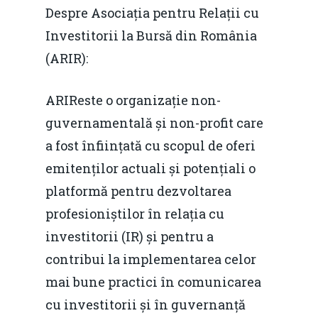
Despre Asociația pentru Relații cu
Despre
Investitorii la Bursă din România
Evenimente
(ARIR):
Foto
ARIReste o organizație non-
Video
guvernamentală și non-profit care
Modelul economic ro
a fost înființată cu scopul de oferi
România – orizont 2040
EM360 Talk
Marea Neagră în Nou
emitenților actuali și potențiali o
resurselor naturale
economie
Contact
platformă pentru dezvoltarea
Piaţa gazelor naturale:
Politici Europene în N
Burse pentru jurna
profesioniștilor în relația cu
predictibilitate, liberal
Economie
investitorii (IR) și pentru a
concurenţă.
contribui la implementarea celor
Video Forum Marea N
Contact
Soluții de consultanță
mai bune practici în comunicarea
Piața gazelor naturale:
Daniel Apostol
IMM
cu investitorii și în guvernanță
predictibilitate, liberal