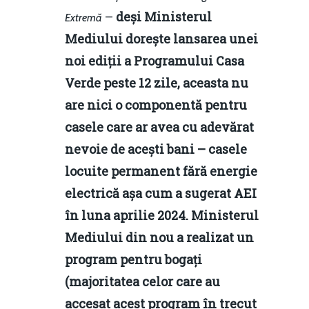
predictibilitate, liberal
–
deși Ministerul
Extremă
Rolul băncilor în finan
concurență.
Email:
Mediului dorește lansarea unei
IMM
daniel.apostol@me.
noi ediții a Programului Casa
Redresare vs. Lichidar
Verde peste 12 zile, aceasta nu
are nici o componentă pentru
Fiscalitate pentru o 
casele care ar avea cu adevărat
Durabilă
nevoie de acești bani – casele
Martie 2016
Agribusiness
locuite permanent fără energie
Decembrie 2015
Energia
electrică așa cum a sugerat AEI
în luna aprilie 2024. Ministerul
Mai 2015
Construcții și Infrastr
Mediului din nou a realizat un
pentru o Românie Dur
Martie 2015
program pentru bogați
(majoritatea celor care au
accesat acest program în trecut