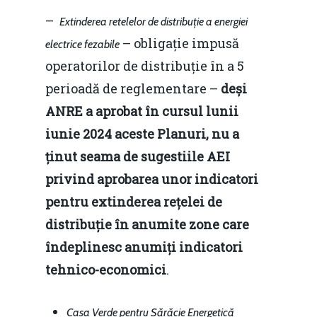
Noutăți
–
Extinderea retelelor de distribuție a energiei
Despre
– obligație impusă
electrice fezabile
operatorilor de distribuție în a 5
Evenimente
perioadă de reglementare –
deși
Foto
ANRE a aprobat în cursul lunii
Video
iunie 2024 aceste Planuri, nu a
Modelul economic ro
ținut seama de sugestiile AEI
România – orizont 2040
EM360 Talk
Marea Neagră în Nou
privind aprobarea unor indicatori
resurselor naturale
economie
Contact
pentru extinderea rețelei de
Piaţa gazelor naturale:
Politici Europene în N
Burse pentru jurna
distribuție în anumite zone care
predictibilitate, liberal
Economie
îndeplinesc anumiți indicatori
concurenţă.
tehnico-economici
.
Video Forum Marea N
Contact
Soluții de consultanță
Piața gazelor naturale:
Daniel Apostol
IMM
Casa Verde pentru Sărăcie Energetică