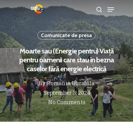
Comunicate de presa
Hit enter to search or ESC to close
Moarte sau (Energie pentru) Viață
pentru oamenii care stau în bezna
caselor fără energie electrică
By
Romania Durabila
September 3, 2024
No Comments