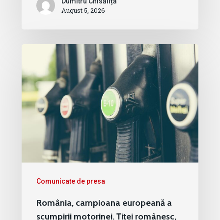
Dumitru Chisăliță
August 5, 2026
Comunicate de presa
România, campioana europeană a
scumpirii motorinei. Țiței românesc,