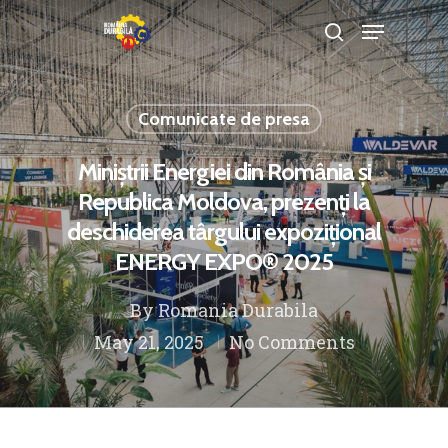
Comunicate de presa
Hit enter to search or ESC to close
Miniștrii Energiei din România și
Republica Moldova, prezenți la
deschiderea târgului expozițional
ENERGY EXPO® 2025
By
Romania Durabila
May 21, 2025
No Comments