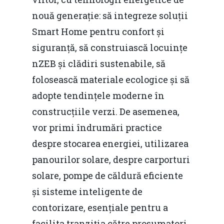
Piaţa gazelor naturale:
Politici Europene în N
Burse pentru jurna
nouă generație: să integreze soluții
predictibilitate, liberal
Economie
Smart Home pentru confort și
concurenţă.
Video Forum Marea N
siguranță, să construiască locuințe
Contact
Soluții de consultanță
nZEB și clădiri sustenabile, să
Piața gazelor naturale:
Daniel Apostol
IMM
folosească materiale ecologice și să
predictibilitate, liberal
Rolul băncilor în finan
adopte tendințele moderne în
concurență.
Email:
IMM
construcțiile verzi. De asemenea,
daniel.apostol@me.
vor primi îndrumări practice
Redresare vs. Lichidar
despre stocarea energiei, utilizarea
Fiscalitate pentru o 
panourilor solare, despre carporturi
Durabilă
solare, pompe de căldură eficiente
Martie 2016
și sisteme inteligente de
Agribusiness
contorizare, esențiale pentru a
Decembrie 2015
Energia
facilita tranziția către prosumatori