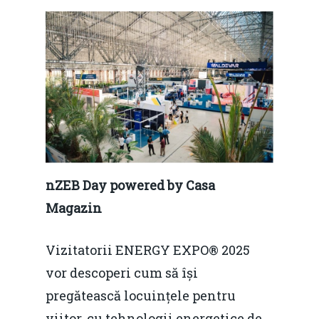
Home
Noutăți
Despre
Evenimente
nZEB Day powered by Casa
Magazin
Foto
Video
Modelul economic ro
Vizitatorii ENERGY EXPO® 2025
România – orizont 2040
EM360 Talk
vor descoperi cum să își
Marea Neagră în Nou
resurselor naturale
pregătească locuințele pentru
economie
Contact
viitor, cu tehnologii energetice de