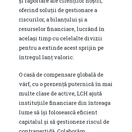
și raportare ale clienților noștri,
Economie
concurenţă.
oferind soluții de gestionare a
Video Forum Marea N
riscurilor, a bilanțului și a
Contact
Soluții de consultanță
Piața gazelor naturale:
resurselor financiare, lucrând în
Daniel Apostol
IMM
predictibilitate, liberal
același timp cu celelalte divizii
Rolul băncilor în finan
concurență.
pentru a extinde acest sprijin pe
Email:
IMM
întregul lanț valoric.
daniel.apostol@me.
Redresare vs. Lichidar
O casă de compensare globală de
Fiscalitate pentru o 
vârf, cu o prezență puternică în mai
Durabilă
multe clase de active, LCH ajută
Martie 2016
Agribusiness
instituțiile financiare din întreaga
lume să își folosească eficient
Decembrie 2015
Energia
capitalul și să gestioneze riscul de
Mai 2015
Construcții și Infrastr
contrapartidă. Colaborăm