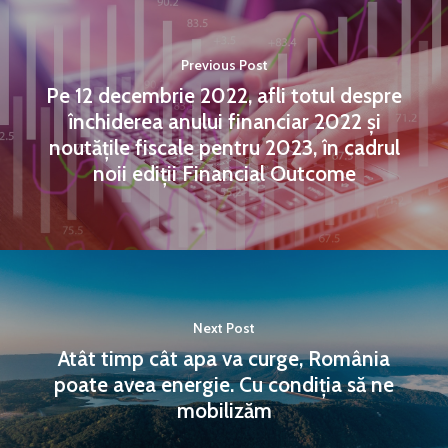
Previous Post
Pe 12 decembrie 2022, afli totul despre
închiderea anului financiar 2022 și
noutățile fiscale pentru 2023, în cadrul
noii ediții Financial Outcome
Next Post
Atât timp cât apa va curge, România
poate avea energie. Cu condiția să ne
mobilizăm