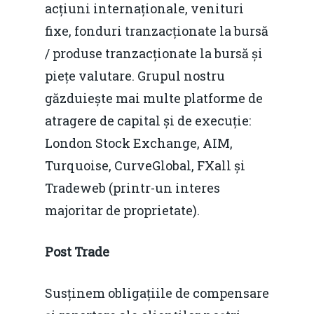
acțiuni internaționale, venituri
fixe, fonduri tranzacționate la bursă
/ produse tranzacționate la bursă și
Home
piețe valutare. Grupul nostru
Noutăți
găzduiește mai multe platforme de
Despre
atragere de capital și de execuție:
London Stock Exchange, AIM,
Evenimente
Turquoise, CurveGlobal, FXall și
Foto
Tradeweb (printr-un interes
Video
majoritar de proprietate).
Modelul economic ro
România – orizont 2040
EM360 Talk
Marea Neagră în Nou
Post Trade
resurselor naturale
economie
Contact
Piaţa gazelor naturale:
Susținem obligațiile de compensare
Politici Europene în N
Burse pentru jurna
predictibilitate, liberal