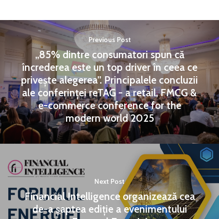
Previous Post
„85% dintre consumatori spun că
încrederea este un top driver în ceea ce
privește alegerea”. Principalele concluzii
ale conferinței reTAG - a retail, FMCG &
e-commerce conference for the
modern world 2025
Next Post
Financial Intelligence organizează cea
de-a șaptea ediție a evenimentului