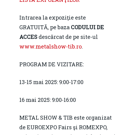
Evenimente
Foto
Intrarea la expoziţie este
GRATUITĂ, pe baza
CODULUI DE
Video
Modelul economic ro
ACCES
descărcat de pe site-ul
România – orizont 2040
EM360 Talk
Marea Neagră în Nou
www.metalshow-tib.ro
.
resurselor naturale
economie
Contact
Piaţa gazelor naturale:
PROGRAM DE VIZITARE:
Politici Europene în N
Burse pentru jurna
predictibilitate, liberal
Economie
13-15 mai 2025: 9:00-17:00
concurenţă.
Video Forum Marea N
Contact
Soluții de consultanță
16 mai 2025: 9:00-16:00
Piața gazelor naturale:
Daniel Apostol
IMM
predictibilitate, liberal
METAL SHOW & TIB este organizat
Rolul băncilor în finan
concurență.
Email:
de EUROEXPO Fairs şi ROMEXPO,
IMM
daniel.apostol@me.