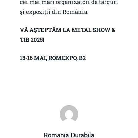
cei mai mari organizatori de târguri
Redresare vs. Lichidar
şi expoziţii din România.
Fiscalitate pentru o 
VĂ AŞTEPTĂM LA METAL SHOW &
Durabilă
TIB 2025!
Martie 2016
Agribusiness
Decembrie 2015
Energia
13-16 MAI, ROMEXPO, B2
Mai 2015
Construcții și Infrastr
pentru o Românie Dur
Martie 2015
Romania Durabila