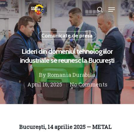
Comunicate de presa
Hit enter to search or ESC to close
Lideri din domeniul tehnologiilor
industriale se reunesc la Bucureşti
By
Romania Durabila
April 16, 2025
No Comments
București, 14 aprilie 2025 — METAL