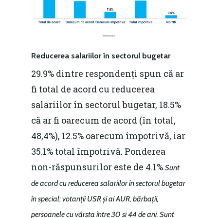
România – orizont 2040
EM360 Talk
Marea Neagră în Nou
resurselor naturale
economie
Contact
Piaţa gazelor naturale:
Politici Europene în N
Reducerea salariilor în sectorul bugetar
Burse pentru jurna
predictibilitate, liberal
Economie
29.9% dintre respondenți spun că ar
concurenţă.
fi total de acord cu reducerea
Video Forum Marea N
Contact
Soluții de consultanță
salariilor în sectorul bugetar, 18.5%
Piața gazelor naturale:
Daniel Apostol
IMM
că ar fi oarecum de acord (în total,
predictibilitate, liberal
48,4%), 12.5% oarecum împotrivă, iar
Rolul băncilor în finan
concurență.
Email:
35.1% total împotrivă. Ponderea
IMM
daniel.apostol@me.
non-răspunsurilor este de 4.1%.
Sunt
Redresare vs. Lichidar
de acord cu reducerea salariilor în sectorul bugetar
Fiscalitate pentru o 
în special: votanții USR și ai AUR, bărbații,
Durabilă
persoanele cu vârsta între 30 și 44 de ani. Sunt