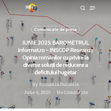
Comunicate de presa
Hit enter to search or ESC to close
IUNIE 2025: BAROMETRUL
Informat.ro – INSCOP Research:
Opinia românilor cu privire la
diverse soluții de reducere a
deficitului bugetar
By
Romania Durabila
June 4, 2025
No Comments