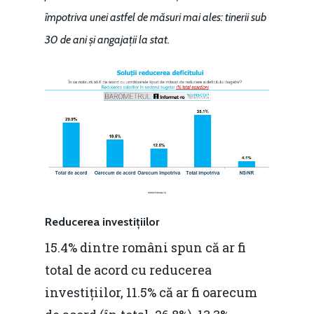
împotriva unei astfel de măsuri mai ales: tinerii sub
Martie 2016
Agribusiness
30 de ani și angajații la stat.
Decembrie 2015
Energia
Mai 2015
Construcții și Infrastr
pentru o Românie Dur
Martie 2015
Reducerea investițiilor
15.4% dintre români spun că ar fi
total de acord cu reducerea
investițiilor, 11.5% că ar fi oarecum