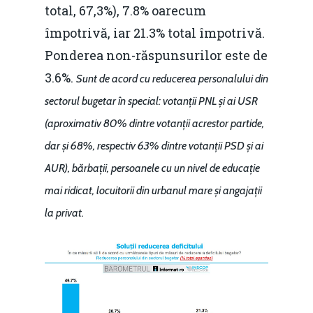
total, 67,3%), 7.8% oarecum
împotrivă, iar 21.3% total împotrivă.
Ponderea non-răspunsurilor este de
3.6%.
Sunt de acord cu reducerea personalului din
sectorul bugetar în special: votanții PNL și ai USR
(aproximativ 80% dintre votanții acrestor partide,
dar și 68%, respectiv 63% dintre votanții PSD și ai
Home
AUR), bărbații, persoanele cu un nivel de educație
Noutăți
mai ridicat, locuitorii din urbanul mare și angajații
Despre
la privat.
Evenimente
Foto
Video
Modelul economic ro