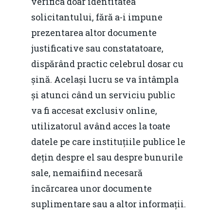
verifica doar identitatea
Video Forum Marea N
Contact
Soluții de consultanță
solicitantului, fără a-i impune
Piața gazelor naturale:
Daniel Apostol
IMM
prezentarea altor documente
predictibilitate, liberal
justificative sau constatatoare,
Rolul băncilor în finan
concurență.
Email:
dispărând practic celebrul dosar cu
IMM
daniel.apostol@me.
șină. Același lucru se va întâmpla
Redresare vs. Lichidar
și atunci când un serviciu public
va fi accesat exclusiv online,
Fiscalitate pentru o 
utilizatorul având acces la toate
Durabilă
datele pe care instituțiile publice le
Martie 2016
Agribusiness
dețin despre el sau despre bunurile
Decembrie 2015
Energia
sale, nemaifiind necesară
încărcarea unor documente
Mai 2015
Construcții și Infrastr
suplimentare sau a altor informații.
pentru o Românie Dur
Martie 2015