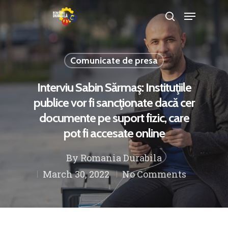
Comunicate de presa
Hit enter to search or ESC to close
Interviu Sabin Sărmaş: Instituţiile
publice vor fi sancţionate dacă cer
documente pe suport fizic, care
pot fi accesate online
By
Romania Durabila
March 30, 2022
No Comments