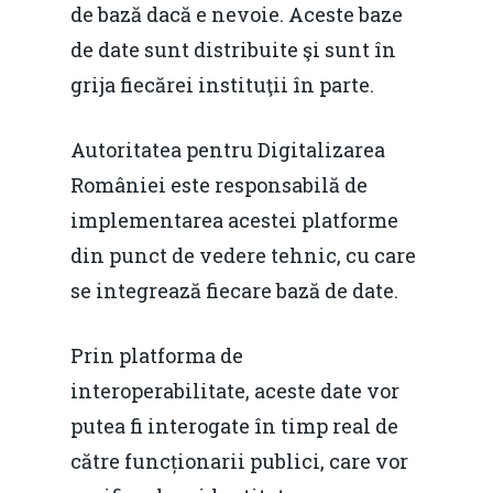
de bază dacă e nevoie. Aceste baze
Home
de date sunt distribuite şi sunt în
grija fiecărei instituţii în parte.
Noutăți
Despre
Autoritatea pentru Digitalizarea
României este responsabilă de
Evenimente
implementarea acestei platforme
Foto
din punct de vedere tehnic, cu care
Video
se integrează fiecare bază de date.
Modelul economic ro
România – orizont 2040
EM360 Talk
Marea Neagră în Nou
Prin platforma de
resurselor naturale
economie
Contact
interoperabilitate, aceste date vor
Piaţa gazelor naturale:
Politici Europene în N
putea fi interogate în timp real de
Burse pentru jurna
predictibilitate, liberal
Economie
către funcționarii publici, care vor
concurenţă.