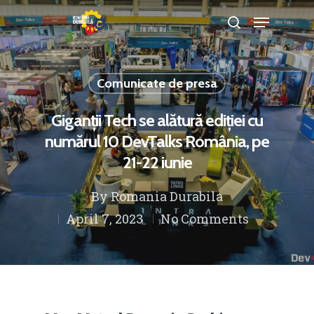
Comunicate de presa
Hit enter to search or ESC to close
Giganții Tech se alătură ediției cu
numărul 10 DevTalks România, pe
21-22 iunie
By
Romania Durabila
April 7, 2023
No Comments