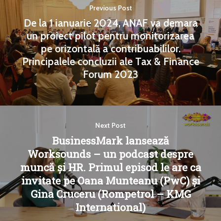
Previous Post
De la 1 ianuarie 2024, ANAF va demara
un proiect pilot pentru monitorizarea
pe orizontală a contribuabililor.
Principalele concluzii ale Tax & Finance
Forum 2023
Next Post
BusinessMark lansează
Worksounds – un podcast despre
muncă și HR. Primul episod le are ca
invitate pe Oana Munteanu (PwC) și
Gina Cruceru (Rompetrol – KMG
International)