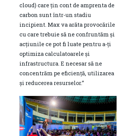
cloud) care țin cont de amprenta de
Foto
carbon sunt într-un stadiu
Video
Modelul economic ro
incipient. Max va arăta provocările
România – orizont 2040
EM360 Talk
Marea Neagră în Nou
cu care trebuie să ne confruntăm și
resurselor naturale
economie
acțiunile ce pot fi luate pentru a-ți
Contact
Piaţa gazelor naturale:
optimiza calculatoarele și
Politici Europene în N
Burse pentru jurna
predictibilitate, liberal
infrastructura. E necesar să ne
Economie
concurenţă.
concentrăm pe eficiență, utilizarea
Video Forum Marea N
și reducerea resurselor.”
Contact
Soluții de consultanță
Piața gazelor naturale:
Daniel Apostol
IMM
predictibilitate, liberal
Rolul băncilor în finan
concurență.
Email:
IMM
daniel.apostol@me.
Redresare vs. Lichidar