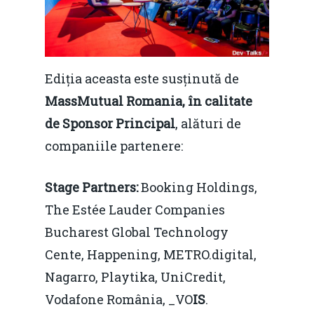
Fiscalitate pentru o 
Durabilă
Martie 2016
Agribusiness
Ediția aceasta este susținută de
MassMutual Romania, în calitate
Decembrie 2015
Energia
de Sponsor Principal
, alături de
Mai 2015
Construcții și Infrastr
companiile partenere:
pentru o Românie Dur
Martie 2015
Stage Partners:
Booking Holdings,
The Estée Lauder Companies
Bucharest Global Technology
Cente, Happening, METRO.digital,
Nagarro, Playtika, UniCredit,
Vodafone România, _VO
IS
.