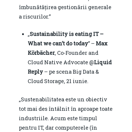
îmbunătățirea gestionării generale
a riscurilor.”
„
Sustainability is eating IT –
What we can’t do today
” –
Max
Körbächer
, Co-Founder and
Cloud Native Advocate @
Liquid
Reply
– pe scena Big Data &
Cloud Storage, 21 iunie.
Home
Noutăți
„Sustenabilitatea este un obiectiv
tot mai des întâlnit în aproape toate
Despre
industriile. Acum este timpul
Evenimente
pentru IT, dar computerele (în