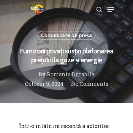
Comunicate de presa
Hit enter to search or ESC to close
Furnizorii privați susțin plafonarea
prețului la gaze și energie
By
Romania Durabila
October 9, 2024
No Comments
Într-o întâlnire recentă a actorilor