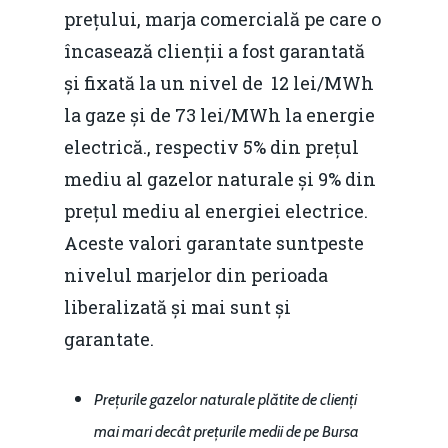
Noutăți
prețului, marja comercială pe care o
Despre
încasează clienții a fost garantată
și fixată la un nivel de 12 lei/MWh
Evenimente
la gaze și de 73 lei/MWh la energie
Foto
electrică., respectiv 5% din prețul
mediu al gazelor naturale și 9% din
Video
Modelul economic ro
prețul mediu al energiei electrice.
România – orizont 2040
EM360 Talk
Marea Neagră în Nou
Aceste valori garantate suntpeste
resurselor naturale
economie
Contact
nivelul marjelor din perioada
Piaţa gazelor naturale:
Politici Europene în N
liberalizată și mai sunt și
Burse pentru jurna
predictibilitate, liberal
Economie
garantate.
concurenţă.
Video Forum Marea N
Contact
Soluții de consultanță
Prețurile gazelor naturale plătite de clienți
Piața gazelor naturale:
Daniel Apostol
IMM
mai mari decât prețurile medii de pe Bursa