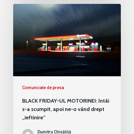
Comunicate de presa
BLACK FRIDAY-UL MOTORINEI: întâi
s-a scumpit, apoi ne-o vând drept
„ieftinire”
Dumitru Chisăliță