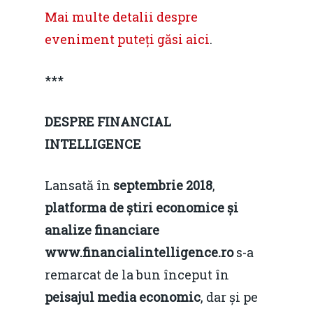
Mai multe detalii despre
Foto
eveniment puteți găsi
aici
.
Video
Modelul economic ro
***
România – orizont 2040
EM360 Talk
Marea Neagră în Nou
resurselor naturale
economie
Contact
DESPRE FINANCIAL
Piaţa gazelor naturale:
Politici Europene în N
INTELLIGENCE
Burse pentru jurna
predictibilitate, liberal
Economie
concurenţă.
Lansată în
septembrie 2018
,
Video Forum Marea N
Contact
platforma de știri economice și
Soluții de consultanță
Piața gazelor naturale:
analize financiare
Daniel Apostol
IMM
predictibilitate, liberal
www.financialintelligence.ro
s-a
Rolul băncilor în finan
concurență.
Email:
remarcat de la bun început în
IMM
daniel.apostol@me.
peisajul media economic
, dar și pe