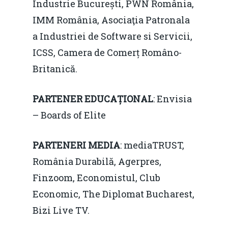
Industrie București, PWN România,
IMM România, Asociaţia Patronala
a Industriei de Software si Servicii,
ICSS, Camera de Comerț Româno-
Britanică.
PARTENER EDUCAȚIONAL
: Envisia
– Boards of Elite
PARTENERI MEDIA
: mediaTRUST,
Home
România Durabilă, Agerpres,
Finzoom, Economistul, Club
Noutăți
Economic, The Diplomat Bucharest,
Despre
Bizi Live TV.
Evenimente