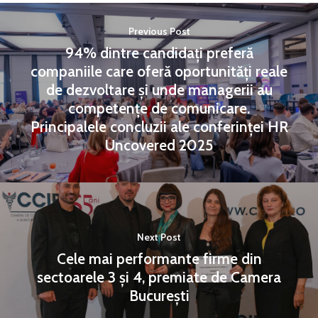
Previous Post
94% dintre candidați preferă
companiile care oferă oportunități reale
de dezvoltare și unde managerii au
competențe de comunicare.
Principalele concluzii ale conferinței HR
Uncovered 2025
Next Post
Cele mai performante firme din
sectoarele 3 și 4, premiate de Camera
București