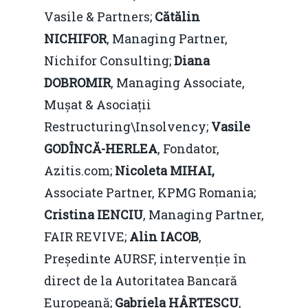
Vasile & Partners;
Cătălin
NICHIFOR
, Managing Partner,
Nichifor Consulting;
Diana
DOBROMIR
, Managing Associate,
Mușat & Asociații
Restructuring\Insolvency;
Vasile
GODÎNCĂ-HERLEA
, Fondator,
Azitis.com;
Nicoleta MIHAI,
Associate Partner, KPMG Romania;
Cristina IENCIU
, Managing Partner,
FAIR REVIVE;
Alin IACOB
,
Președinte AURSF, intervenție în
direct de la Autoritatea Bancară
Europeană;
Gabriela HÂRȚESCU
,