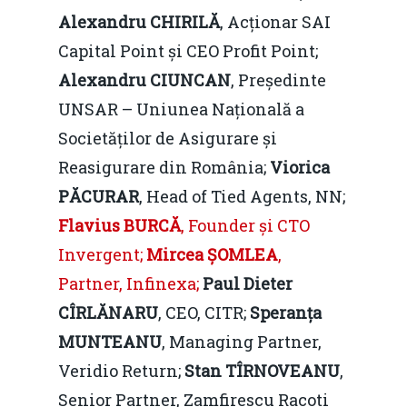
Alexandru CHIRILĂ
, Acționar SAI
Capital Point și CEO Profit Point;
Alexandru CIUNCAN
, Președinte
UNSAR – Uniunea Națională a
Societăților de Asigurare și
Reasigurare din România;
Viorica
PĂCURAR
, Head of Tied Agents, NN;
Flavius BURCĂ
, Founder și CTO
Invergent;
Mircea ȘOMLEA
,
Partner, Infinexa;
Paul Dieter
CÎRLĂNARU
, CEO, CITR;
Speranța
MUNTEANU
, Managing Partner,
Veridio Return;
Stan TÎRNOVEANU
,
Senior Partner, Zamfirescu Racoti