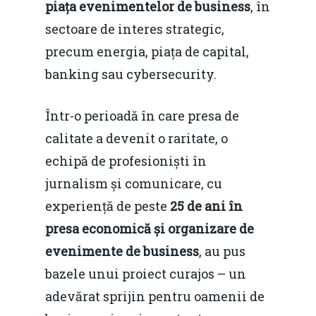
Redresare vs. Lichidar
piața evenimentelor de business
, în
sectoare de interes strategic,
Fiscalitate pentru o 
precum energia, piața de capital,
Durabilă
banking sau cybersecurity.
Martie 2016
Agribusiness
Într-o perioadă în care presa de
Decembrie 2015
Energia
calitate a devenit o raritate, o
Mai 2015
Construcții și Infrastr
echipă de profesioniști în
pentru o Românie Dur
Martie 2015
jurnalism și comunicare, cu
experiență de peste
25 de ani în
presa economică și organizare de
evenimente de business
, au pus
bazele unui proiect curajos – un
adevărat sprijin pentru oamenii de