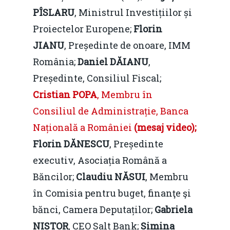
PÎSLARU
, Ministrul Investițiilor și
Proiectelor Europene;
Florin
JIANU
, Președinte de onoare, IMM
România;
Daniel DĂIANU
,
Președinte, Consiliul Fiscal;
Cristian POPA
, Membru în
Consiliul de Administrație, Banca
Națională a României
(mesaj video);
Florin DĂNESCU
, Președinte
executiv, Asociația Română a
Băncilor;
Claudiu NĂSUI
, Membru
în Comisia pentru buget, finanţe şi
bănci, Camera Deputaților;
Gabriela
NISTOR
, CEO Salt Bank;
Simina