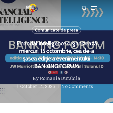
Comunicate de presa
Hit enter to search or ESC to close
Financial Intelligence organizează
miercuri, 15 octombrie, cea de-a
șasea ediție a evenimentului
BANKING FORUM
By
Romania Durabila
October 14, 2025
No Comments