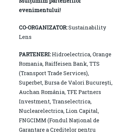
Mulțumim partenerilor
predictibilitate, liberal
Economie
evenimentului!
concurenţă.
Video Forum Marea N
Contact
Soluții de consultanță
CO-ORGANIZATOR:
Sustainability
Piața gazelor naturale:
Daniel Apostol
IMM
Lens
predictibilitate, liberal
Rolul băncilor în finan
concurență.
Email:
PARTENERI:
Hidroelectrica, Orange
IMM
daniel.apostol@me.
Romania, Raiffeisen Bank, TTS
Redresare vs. Lichidar
(Transport Trade Services),
Superbet, Bursa de Valori București,
Fiscalitate pentru o 
Auchan România, TFE Partners
Durabilă
Investment, Transelectrica,
Martie 2016
Agribusiness
Nuclearelectrica, Lion Capital,
Decembrie 2015
Energia
FNGCIMM (Fondul Național de
Garantare a Creditelor pentru
Mai 2015
Construcții și Infrastr