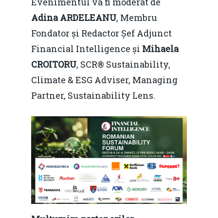
Evenimentul va fi moderat de
Adina ARDELEANU
, Membru
Fondator și Redactor Șef Adjunct
Home
Financial Intelligence și
Mihaela
CROITORU
, SCR® Sustainability,
Noutăți
Climate & ESG Adviser, Managing
Despre
Partner, Sustainability Lens.
Evenimente
Foto
Video
Modelul economic ro
România – orizont 2040
EM360 Talk
Marea Neagră în Nou
resurselor naturale
economie
Contact
Piaţa gazelor naturale:
Politici Europene în N
Burse pentru jurna