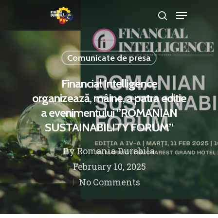
Comunicate de presa
Hit enter to search or ESC to close
Financial Intelligence
organizează, mâine, a patra ediție
a evenimentului ”ROMANIAN
SUSTAINABILITY FORUM”
By
Romania Durabila
February 10, 2025
No Comments