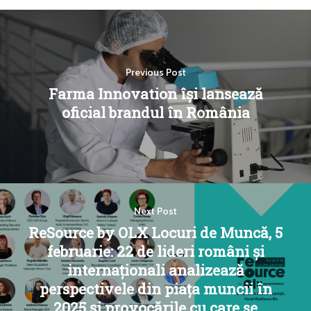
Previous Post
Farma Innovation își lansează
oficial brandul în România
Next Post
ReSource by OLX Locuri de Muncă, 5
februarie: 22 de lideri români și
internaționali analizează
perspectivele din piața muncii în
2025 și provocările cu care se