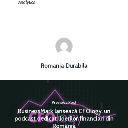
Analytics
.
Romania Durabila
Previous Post
BusinessMark lansează CFOlogy, un
podcast dedicat liderilor financiari din
România