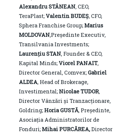
Alexandru STÂNEAN
, CEO,
TeraPlast;
Valentin BUDEȘ
, CFO,
Sphera Franchise Group;
Marius
MOLDOVAN
,Președinte Executiv,
Transilvania Investments;
Laurențiu STAN
, Founder & CEO,
Kapital Minds;
Viorel PANAIT
,
Director General, Comvex;
Gabriel
ALDEA
, Head of Brokerage,
Investimental;
Nicolae TUDOR
,
Director Vânzări și Tranzacționare,
Goldring;
Horia GUSTĂ
, Președinte,
Asociația Administratorilor de
Fonduri;
Mihai PURCĂREA,
Director