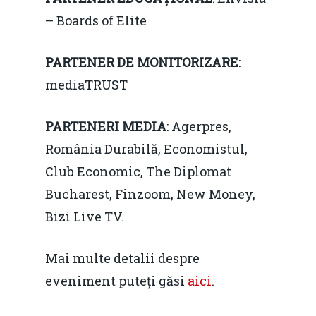
Piața gazelor naturale:
Daniel Apostol
IMM
– Boards of Elite
predictibilitate, liberal
Rolul băncilor în finan
concurență.
Email:
PARTENER DE MONITORIZARE
:
IMM
daniel.apostol@me.
mediaTRUST
Redresare vs. Lichidar
PARTENERI MEDIA
: Agerpres,
Fiscalitate pentru o 
România Durabilă, Economistul,
Durabilă
Club Economic, The Diplomat
Martie 2016
Agribusiness
Bucharest, Finzoom, New Money,
Decembrie 2015
Energia
Bizi Live TV.
Mai 2015
Construcții și Infrastr
Mai multe detalii despre
pentru o Românie Dur
Martie 2015
eveniment puteți găsi
aici
.