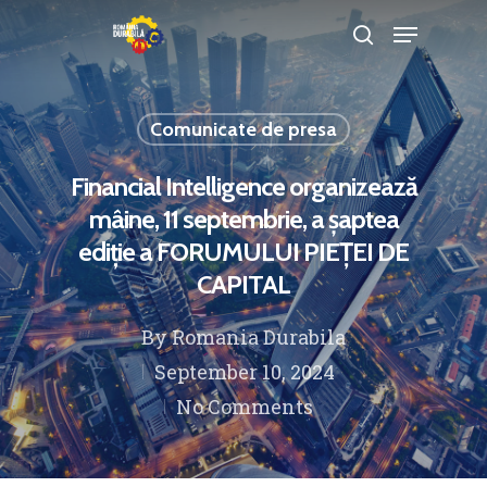
Comunicate de presa
Hit enter to search or ESC to close
Financial Intelligence organizează
mâine, 11 septembrie, a șaptea
ediție a FORUMULUI PIEȚEI DE
CAPITAL
By
Romania Durabila
September 10, 2024
No Comments