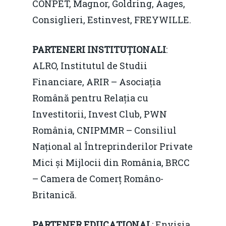
CONPET, Magnor, Goldring, Aages,
Consiglieri, Estinvest, FREYWILLE.
Noutăți
Despre
PARTENERI INSTITUȚIONALI
:
Evenimente
ALRO, Institutul de Studii
Financiare, ARIR – Asociația
Foto
Română pentru Relația cu
Video
Modelul economic ro
Investitorii, Invest Club, PWN
România – orizont 2040
România, CNIPMMR – Consiliul
EM360 Talk
Marea Neagră în Nou
resurselor naturale
Național al Întreprinderilor Private
economie
Contact
Mici și Mijlocii din România, BRCC
Piaţa gazelor naturale:
Politici Europene în N
Burse pentru jurna
– Camera de Comerț Româno-
predictibilitate, liberal
Economie
Britanică.
concurenţă.
Video Forum Marea N
Contact
Soluții de consultanță
PARTENER EDUCAȚIONAL
: Envisia