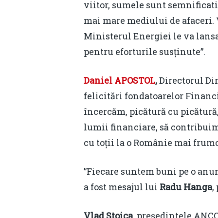
viitor, sumele sunt semnificativ
mai mare mediului de afaceri. 
Ministerul Energiei le va lansa
pentru eforturile susținute”.
Daniel APOSTOL
,
Directorul Di
felicitări fondatoarelor Financi
încercăm, picătură cu picătură,
lumii financiare, să contribuim
cu toții la o Românie mai frumo
”Fiecare suntem buni pe o anum
a fost mesajul lui
Radu Hanga
,
Vlad Stoica
, președintele ANCO