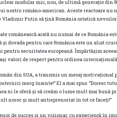
clear modular mic, nou, de ultimă generație din 
ului nostru româno-american. Aceste reactoare nu 
pe Vladimir Putin să țină România ostatică nevoilor
itate românească arată nu numai de ce România este
 și dovada pentru care România este un aliat cruci
și pentru securitatea europeană. Împărtășim aceeaș
ași valori de respect pentru ordinea internațională,
 român din SUA, a transmis un mesaj motivațional p
uternici merg înainte!” El a mai spus: “Doresc tut
mea ni le oferă și să creăm o lume mult mai bună pr
lt noroc și mult antreprenoriat în tot ce faceți!”
enor de succes și un vizionar, cu experiență în im