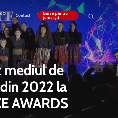
360
Burse pentru
Contact
jurnaliști
t mediul de
din 2022 la
NCE AWARDS