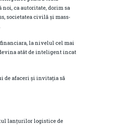
Email:
daniel.apostol@me.com
 noi, ca autoritate, dorim sa
s, societatea civilă și mass-
.
financiara, la nivelul cel mai
devina atât de inteligent incat
de afaceri și invitația să
 lanțurilor logistice de