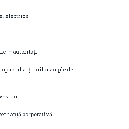
i electrice
ie – autorități
impactul acțiunilor ample de
estitori
vernanță corporativă