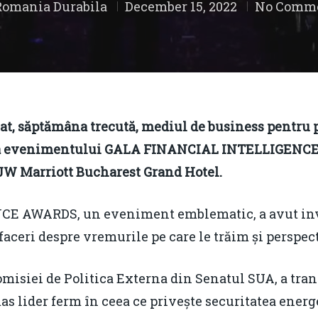
Romania Durabila
December 15, 2022
No Comm
at, săptămâna trecută, mediul de business pentru 
ții a evenimentului GALA FINANCIAL INTELLIGENCE
 JW Marriott Bucharest Grand Hotel.
AWARDS, un eveniment emblematic, a avut invit
aceri despre vremurile pe care le trăim și perspec
omisiei de Politica Externa din Senatul SUA, a tra
s lider ferm în ceea ce privește securitatea energ