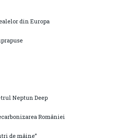
ealelor din Europa
suprapuse
metrul Neptun Deep
 decarbonizarea României
ștri de mâine”