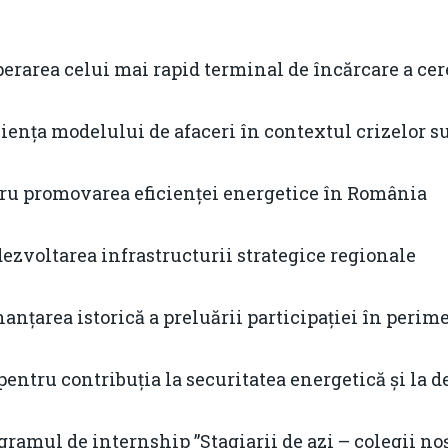
rarea celui mai rapid terminal de încărcare a cer
iența modelului de afaceri în contextul crizelor 
u promovarea eficienței energetice în România
zvoltarea infrastructurii strategice regionale
anțarea istorică a preluării participației în peri
entru contribuția la securitatea energetică și la
ramul de internship ”Stagiarii de azi – colegii no