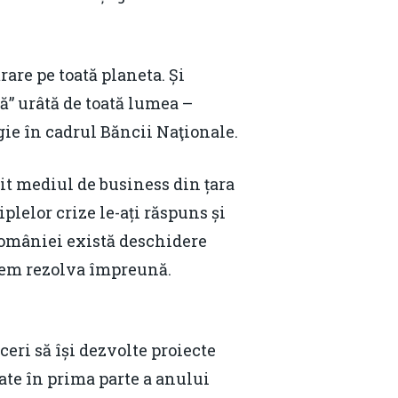
are pe toată planeta. Și
mă” urâtă de toată lumea –
gie în cadrul Băncii Naţionale.
it mediul de business din țara
iplelor crize le-ați răspuns și
 României există deschidere
utem rezolva împreună.
ceri să își dezvolte proiecte
nsate în prima parte a anului