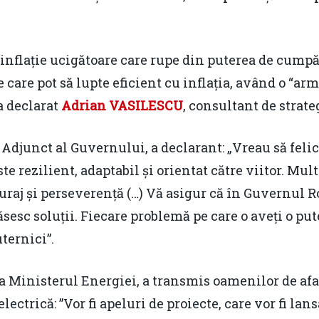
nflație ucigătoare care rupe din puterea de cumpăr
 care pot să lupte eficient cu inflația, având o “ar
a declarat
Adrian VASILESCU
, consultant de strate
Adjunct al Guvernului, a declarant: „Vreau să felic
e rezilient, adaptabil și orientat către viitor. Mult
curaj și perseverență (…) Vă asigur că în Guvernul
ăsesc soluții. Fiecare problemă pe care o aveți o p
ernici”.
 la Ministerul Energiei, a transmis oamenilor de afa
lectrică: ”Vor fi apeluri de proiecte, care vor fi la