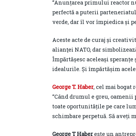
“Anunțarea primului reactor nu
perfectă a puterii parteneriat
verde, dar îl vor împiedica și 
Aceste acte de curaj și creativ
alianţei NATO, dar simbolizează
Împărtășesc aceleași speranțe 
idealurile. Și împărtășim acele
George T. Haber
, cel mai bogat
“Când drumul e greu, oamenii p
toate oportunitățile pe care lu
schimbare perpetuă. Să aveți mu
George T Haber
este un antrepr