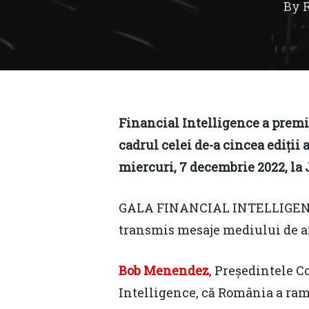
By
Financial Intelligence a premi
cadrul celei de-a cincea edi
miercuri, 7 decembrie 2022, la
GALA FINANCIAL INTELLIGENCE 
transmis mesaje mediului de af
Hit enter to search or ESC to close
Bob Menendez
, Președintele C
Intelligence, că România a rama