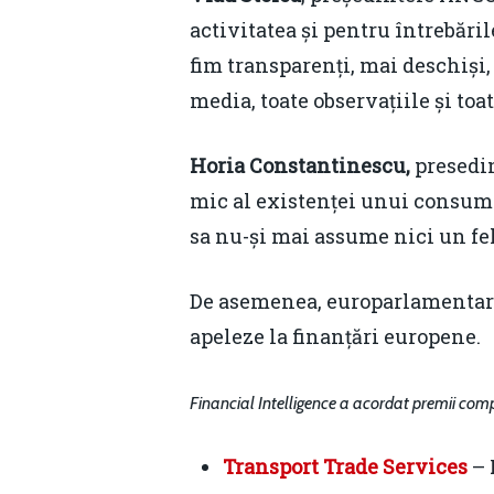
activitatea și pentru întrebăril
fim transparenți, mai deschiși,
media, toate observațiile și toa
Horia Constantinescu,
presedin
mic al existenței unui consumat
sa nu-și mai assume nici un fel 
De asemenea, europarlamentarul
apeleze la finanțări europene.
Financial Intelligence a acordat premii compa
Transport Trade Services
– 