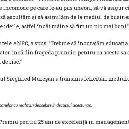
e incomode pe care le-au pus uneori, să vă asigur că
 să ascultăm și să asimilăm de la mediul de busines
te ideile, astfel încât mâine să fim un pic mai buni”
tele ANPC, a spus: “Trebuie să încurajăm educatia 
or, încă din frageda pruncie, pentru ca acesta sa 
de risc.”
 Siegfried Mureșan a transmis felicitări mediului 
niilor cu realizări deosebite în decursul acestui an.
Premiu pentru 25 ani de excelență în managementul