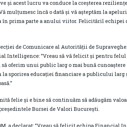
e și acest lucru va conduce la creșterea rezilienței
Vă mulțumesc încă o dată și vă așteptăm la apeluril
 în prima parte a anului viitor. Felicităril echipei
recției de Comunicare al Autorității de Supraveghe
al Intelligence: “Vreau să vă felicit și pentru felul 
 să oferim unui public larg o mai bună cunoaștere 
 la sporirea educației financiare a publicului larg 
asă.”
ită felie și e bine să continuăm să adăugăm valoar
 președintele Bursei de Valori București.
M, a declarat: “Vreau să felicit echipa Financial I