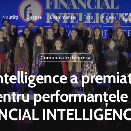
EM
Noutăți
Despre
Evenimente
Foto
Video
Talk
Comunicate de presa
Intelligence a premia
entru performanțele 
NCIAL INTELLIGE