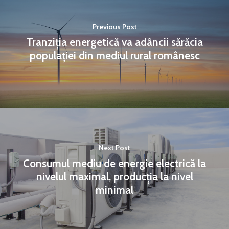
Previous Post
Tranziția energetică va adâncii sărăcia
populației din mediul rural românesc
Next Post
Consumul mediu de energie electrică la
nivelul maximal, producția la nivel
minimal