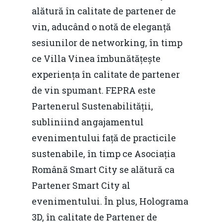
Foto
alătură în calitate de partener de
vin, aducând o notă de eleganță
Video
Modelul economic ro
sesiunilor de networking, în timp
România – orizont 2040
EM360 Talk
Marea Neagră în Nou
ce Villa Vinea îmbunătățește
resurselor naturale
economie
Contact
experiența în calitate de partener
Piaţa gazelor naturale:
Politici Europene în N
de vin spumant. FEPRA este
Burse pentru jurna
predictibilitate, liberal
Economie
Partenerul Sustenabilității,
concurenţă.
subliniind angajamentul
Video Forum Marea N
Contact
Soluții de consultanță
evenimentului față de practicile
Piața gazelor naturale:
Daniel Apostol
IMM
sustenabile, în timp ce Asociația
predictibilitate, liberal
Română Smart City se alătură ca
Rolul băncilor în finan
concurență.
Email:
Partener Smart City al
IMM
daniel.apostol@me.
evenimentului. În plus, Holograma
Redresare vs. Lichidar
3D, în calitate de Partener de