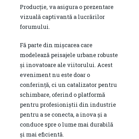
Producție, va asigura o prezentare
Fiscalitate pentru o 
vizuală captivantă a lucrărilor
Durabilă
forumului.
Martie 2016
Agribusiness
Decembrie 2015
Fă parte din mișcarea care
Energia
modelează peisajele urbane robuste
Mai 2015
Construcții și Infrastr
și inovatoare ale viitorului. Acest
pentru o Românie Dur
Martie 2015
eveniment nu este doar o
conferință, ci un catalizator pentru
schimbare, oferind o platformă
pentru profesioniștii din industrie
pentru a se conecta, a inova și a
conduce spre o lume mai durabilă
și mai eficientă.