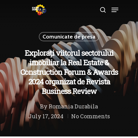
Comunicate de presa
Hit enter to search or ESC to close
Explorați viitorul sectorului
imobiliar la Real Estate &
Construction Forum & Awards
2024 organizat de Revista
Business Review
By
Romania Durabila
July 17, 2024
No Comments