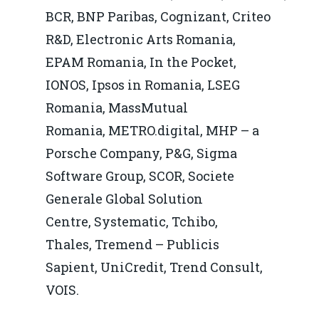
BCR, BNP Paribas, Cognizant, Criteo
R&D, Electronic Arts Romania,
Home
EPAM Romania, In the Pocket,
Noutăți
IONOS, Ipsos in Romania, LSEG
Despre
Romania, MassMutual
Romania, METRO.digital, MHP – a
Evenimente
Porsche Company, P&G, Sigma
Foto
Software Group, SCOR, Societe
Video
Generale Global Solution
Modelul economic ro
Centre, Systematic, Tchibo,
România – orizont 2040
EM360 Talk
Marea Neagră în Nou
Thales, Tremend – Publicis
resurselor naturale
economie
Contact
Sapient, UniCredit, Trend Consult,
Piaţa gazelor naturale:
Politici Europene în N
VOIS.
Burse pentru jurna
predictibilitate, liberal
Economie