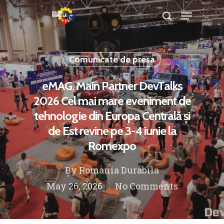
Comunicate de presa
Hit enter to search or ESC to close
eMAG, Main Partner DevTalks
2026 Cel mai mare eveniment de
tehnologie din Europa Centrală și
de Est revine pe 3-4 iunie la
Romexpo
By
Romania Durabila
May 26, 2026
No Comments