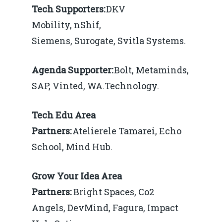
concurenţă.
Tech Supporters:
DKV
Video Forum Marea N
Contact
Soluții de consultanță
Mobility, nShif,
Piața gazelor naturale:
Daniel Apostol
IMM
Siemens, Surogate, Svitla Systems.
predictibilitate, liberal
Rolul băncilor în finan
concurență.
Email:
Agenda Supporter:
Bolt, Metaminds,
IMM
daniel.apostol@me.
SAP, Vinted, WA.Technology.
Redresare vs. Lichidar
Tech Edu Area
Fiscalitate pentru o 
Partners:
Atelierele Tamarei, Echo
Durabilă
School, Mind Hub.
Martie 2016
Agribusiness
Grow Your Idea Area
Decembrie 2015
Energia
Partners:
Bright Spaces, Co2
Mai 2015
Construcții și Infrastr
Angels, DevMind, Fagura, Impact
pentru o Românie Dur