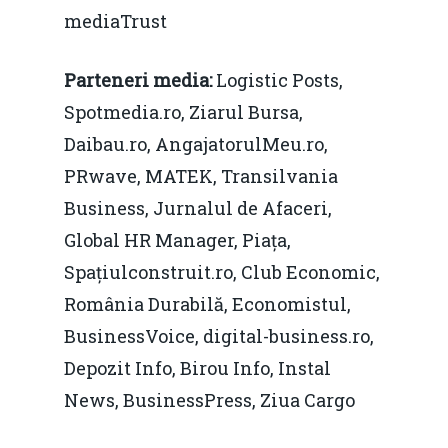
daniel.apostol@me.
mediaTrust
Redresare vs. Lichidar
Parteneri media:
Logistic Posts,
Fiscalitate pentru o 
Spotmedia.ro, Ziarul Bursa,
Durabilă
Daibau.ro, AngajatorulMeu.ro,
Martie 2016
Agribusiness
PRwave, MATEK, Transilvania
Decembrie 2015
Energia
Business, Jurnalul de Afaceri,
Global HR Manager, Piața,
Mai 2015
Construcții și Infrastr
Spațiulconstruit.ro, Club Economic,
pentru o Românie Dur
Martie 2015
România Durabilă, Economistul,
BusinessVoice, digital-business.ro,
Depozit Info, Birou Info, Instal
News, BusinessPress, Ziua Cargo