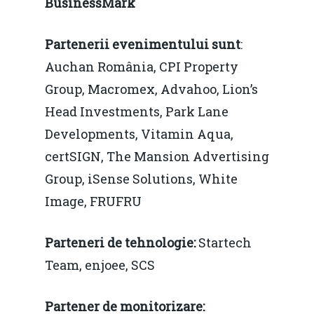
BusinessMark
Evenimente
Partenerii evenimentului sunt
:
Foto
Auchan România, CPI Property
Video
Modelul economic ro
Group, Macromex, Advahoo, Lion’s
România – orizont 2040
Head Investments, Park Lane
EM360 Talk
Marea Neagră în Nou
resurselor naturale
Developments, Vitamin Aqua,
economie
Contact
certSIGN, The Mansion Advertising
Piaţa gazelor naturale:
Politici Europene în N
Burse pentru jurna
Group, iSense Solutions, White
predictibilitate, liberal
Economie
Image, FRUFRU
concurenţă.
Video Forum Marea N
Contact
Soluții de consultanță
Parteneri de tehnologie:
Startech
Piața gazelor naturale:
Daniel Apostol
IMM
Team, enjoee, SCS
predictibilitate, liberal
Rolul băncilor în finan
concurență.
Email:
Partener de monitorizare:
IMM