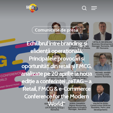
Comunicate de presa
Hit enter to search or ESC to close
Echilibrul între branding și
eficiență operațională:
Principalele provocări și
oportunități din retail și FMCG,
analizate pe 20 aprilie la noua
ediție a conferinței „reTAG – a
Retail, FMCG & e-Commerce
Conference for the Modern
World”