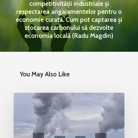
competitivității industriale și
respectarea angajamentelor pentru o
Mai 2015
Construcții și Infrastr
economie curată. Cum pot captarea și
pentru o Românie Dur
Martie 2015
stocarea carbonului să dezvolte
economia locală (Radu Magdin)
You May Also Like