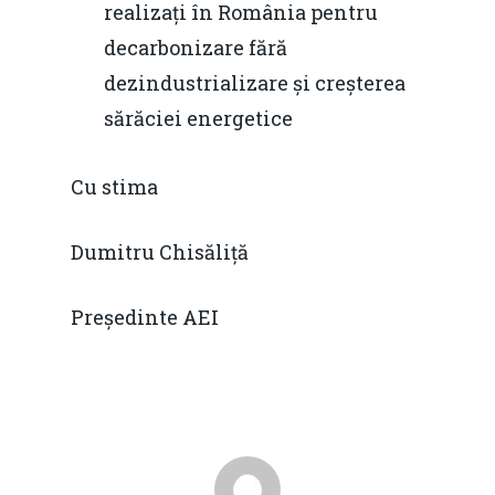
realizați în România pentru
decarbonizare fără
dezindustrializare și creșterea
sărăciei energetice
Home
Cu stima
Noutăți
Despre
Dumitru Chisăliță
Evenimente
Președinte AEI
Foto
Video
Modelul economic ro
România – orizont 2040
EM360 Talk
Marea Neagră în Nou
resurselor naturale
economie