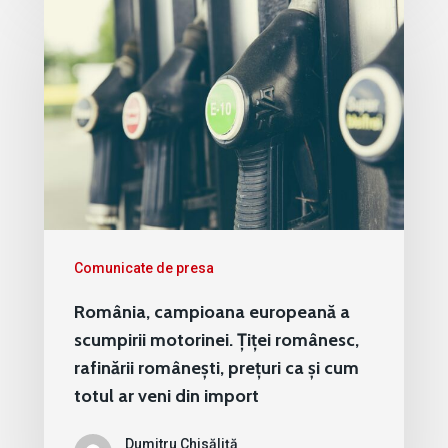
Comunicate de presa
România, campioana europeană a
scumpirii motorinei. Țiței românesc,
rafinării românești, prețuri ca și cum
totul ar veni din import
Dumitru Chisăliță